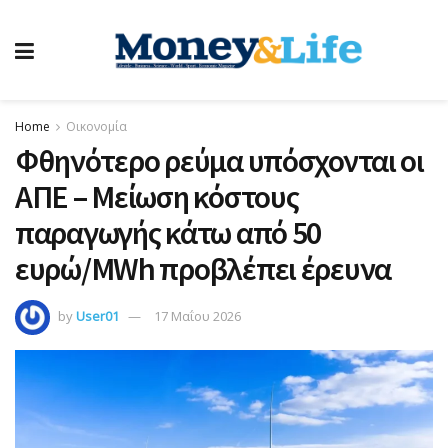
Home
Οικονομία
Φθηνότερο ρεύμα υπόσχονται οι
ΑΠΕ – Μείωση κόστους
παραγωγής κάτω από 50
ευρώ/MWh προβλέπει έρευνα
by
User01
17 Μαΐου 2026