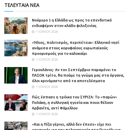
ΤΕΛΕΥΤΑΙΑ ΝΕΑ
Nούμερο 1 η Ελλάδα ως προς το επενδυτικό
ενδιαφέρον στον κλάδο φιλοξενίας
1 ΙΟΥΛΊΟΥ 2026
«Ήλιος, πολιτισμός, περιπέτεια»: Ελληνικό νησί
ανάμεσα στους κορυφαίους ευρωπαϊκούς
προορισμούς για το καλοκαίρι
1 ΙΟΥΛΊΟΥ 2026
Γερουλάνος: Αν τον Σεπτέμβριο παραμένει το
ΠΑΣΟΚ τρίτο, θα πούμε τη γνώμη μας στα όργανα,
όλοι κρινόμαστε από τα αποτελέσματα
1 ΙΟΥΛΊΟΥ 2026
Πώς έσπασε η τρόικα του ΣΥΡΙΖΑ: Το «παρών»
Πολάκη, η συλλογική ηγεσία και ποιοι θέλουν
Αρβανίτη, αντί Φάμελλου
1 ΙΟΥΛΊΟΥ 2026
«Και η Πίζα γέρνει, αλλά δεν έπεσε» είχε πει
μηχανικός για την πολυκατοικία στα Πετράλωνα,