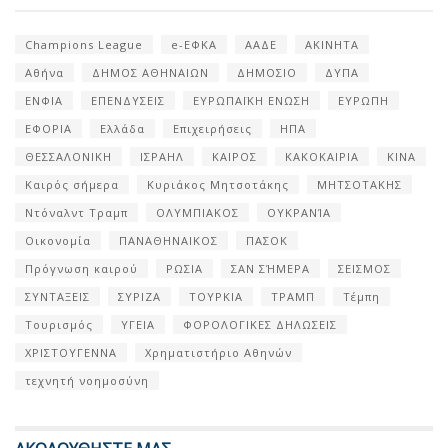
Champions League
e-ΕΦΚΑ
ΑΑΔΕ
ΑΚΙΝΗΤΑ
Αθήνα
ΔΗΜΟΣ ΑΘΗΝΑΙΩΝ
ΔΗΜΟΣΙΟ
ΔΥΠΑ
ΕΝΦΙΑ
ΕΠΕΝΔΥΣΕΙΣ
ΕΥΡΩΠΑΪΚΗ ΕΝΩΣΗ
ΕΥΡΩΠΗ
ΕΦΟΡΙΑ
Ελλάδα
Επιχειρήσεις
ΗΠΑ
ΘΕΣΣΑΛΟΝΙΚΗ
ΙΣΡΑΗΛ
ΚΑΙΡΟΣ
ΚΑΚΟΚΑΙΡΙΑ
ΚΙΝΑ
Καιρός σήμερα
Κυριάκος Μητσοτάκης
ΜΗΤΣΟΤΑΚΗΣ
Ντόναλντ Τραμπ
ΟΛΥΜΠΙΑΚΟΣ
ΟΥΚΡΑΝΊΑ
Οικονομία
ΠΑΝΑΘΗΝΑΙΚΟΣ
ΠΑΣΟΚ
Πρόγνωση καιρού
ΡΩΣΙΑ
ΣΑΝ ΣΉΜΕΡΑ
ΣΕΙΣΜΟΣ
ΣΥΝΤΑΞΕΙΣ
ΣΥΡΙΖΑ
ΤΟΥΡΚΙΑ
ΤΡΑΜΠ
Τέμπη
Τουρισμός
ΥΓΕΙΑ
ΦΟΡΟΛΟΓΙΚΕΣ ΔΗΛΩΣΕΙΣ
ΧΡΙΣΤΟΥΓΕΝΝΑ
Χρηματιστήριο Αθηνών
τεχνητή νοημοσύνη