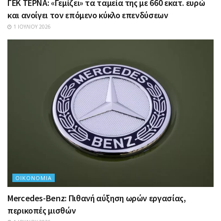
ΓΕΚ ΤΕΡΝΑ: «Γεμίζει» τα ταμεία της με 660 εκατ. ευρώ
και ανοίγει τον επόμενο κύκλο επενδύσεων
1 ΙΟΥΛΊΟΥ 2026
ΟΙΚΟΝΟΜΊΑ
Mercedes-Benz: Πιθανή αύξηση ωρών εργασίας,
περικοπές μισθών