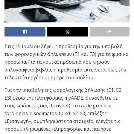
Στις 15 Ιουλίου λήγει η προθεσμία για την υποβολή
των φορολογικών δηλώσεων (Ε1 και Ε3) για τα φυσικά
πρόσωπα. Για τα νομικά πρόσωπα που τηρούν
απλογραφικά βιβλία, η προθεσμία εκτείνεται έως την
τελευταία εργάσιμη ημέρα του Ιουλίου.
Για την υποβολή της φορολογικής δήλωσης (Ε1, Ε2,
Ε3) μέσω της πλατφόρμας myAADE, συνδεθείτε με
τους κωδικούς σας (taxisnet) στο aade.gr/dilosi-
forologias-eisodimatos-fp-e1-e2-e3, επιλέξτε
«Εισαγωγή», συμπληρώστε τα στοιχεία, ελέγξτε τις
προσυμπληρωμένες πληροφορίες και πατήστε