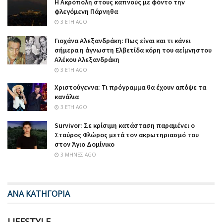
Η Ακρόπολη στους καπνούς με φόντο την
φλεγόμενη Πάρνηθα
3 ΈΤΗ AGO
Γιοχάνα Αλεξανδράκη: Πως είναι και τι κάνει
σήμερα η άγνωστη Ελβετίδα κόρη του αείμνηστου
Αλέκου Αλεξανδράκη
3 ΈΤΗ AGO
Χριστούγεννα: Τι πρόγραμμα θα έχουν απόψε τα
κανάλια
3 ΈΤΗ AGO
Survivor: Σε κρίσιμη κατάσταση παραμένει ο
Σταύρος Φλώρος μετά τον ακρωτηριασμό του
στον Άγιο Δομίνικο
3 ΜΉΝΕΣ AGO
ΑΝΑ ΚΑΤΗΓΟΡΙΑ
LIFESTYLE