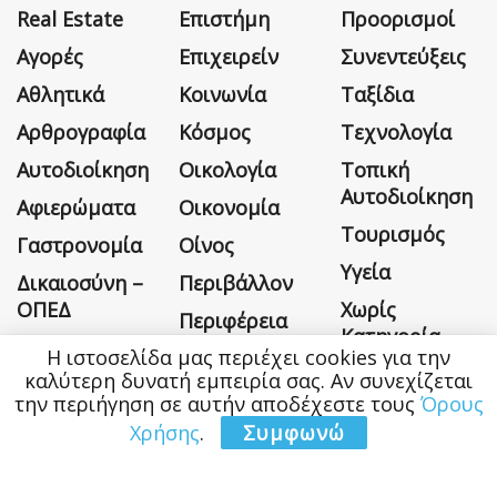
Real Estate
Επιστήμη
Προορισμοί
Αγορές
Επιχειρείν
Συνεντεύξεις
Αθλητικά
Κοινωνία
Ταξίδια
Αρθρογραφία
Κόσμος
Τεχνολογία
Αυτοδιοίκηση
Οικολογία
Τοπική
Αυτοδιοίκηση
Αφιερώματα
Οικονομία
Τουρισμός
Γαστρονομία
Οίνος
Υγεία
Δικαιοσύνη –
Περιβάλλον
ΟΠΕΔ
Χωρίς
Περιφέρεια
Κατηγορία
Η ιστοσελίδα μας περιέχει cookies για την
καλύτερη δυνατή εμπειρία σας. Αν συνεχίζεται
την περιήγηση σε αυτήν αποδέχεστε τους
Όρους
Χρήσης
.
Συμφωνώ
Η εταιρεία
Όροι Χρήσης
Επικοινωνία
Money&Life
©