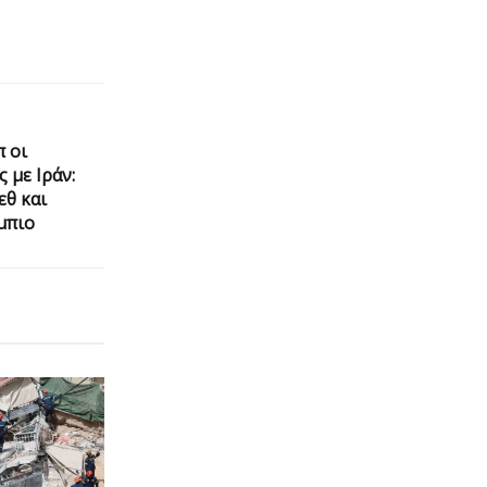
 οι
 με Ιράν:
εθ και
μπιο