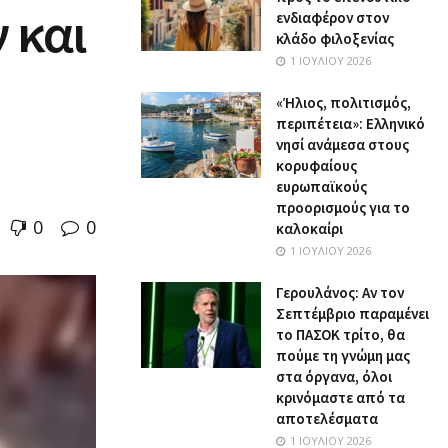
 και
ενδιαφέρον στον
κλάδο φιλοξενίας
1 ΙΟΥΛΊΟΥ 2026
«Ήλιος, πολιτισμός,
περιπέτεια»: Ελληνικό
νησί ανάμεσα στους
κορυφαίους
ευρωπαϊκούς
προορισμούς για το
0
0
καλοκαίρι
1 ΙΟΥΛΊΟΥ 2026
Γερουλάνος: Αν τον
Σεπτέμβριο παραμένει
το ΠΑΣΟΚ τρίτο, θα
πούμε τη γνώμη μας
στα όργανα, όλοι
κρινόμαστε από τα
αποτελέσματα
1 ΙΟΥΛΊΟΥ 2026