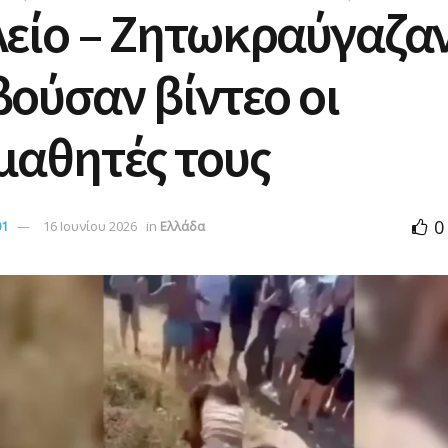
είο – Ζητωκραύγαζαν
ούσαν βίντεο οι
μαθητές τους
0
01
16 Ιουνίου 2026
in
Ελλάδα