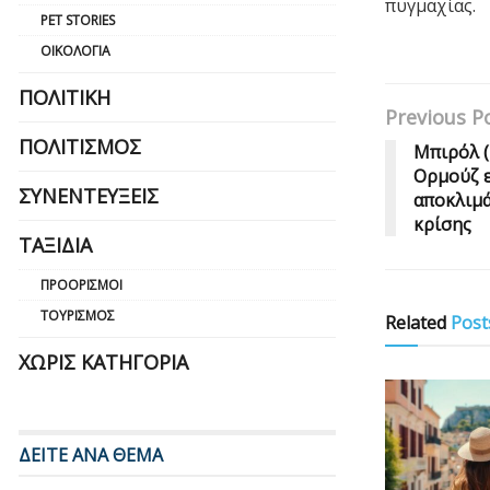
πυγμαχίας.
PET STORIES
ΟΙΚΟΛΟΓΊΑ
ΠΟΛΙΤΙΚΉ
Previous P
ΠΟΛΙΤΙΣΜΌΣ
Μπιρόλ (
Ορμούζ ε
ΣΥΝΕΝΤΕΎΞΕΙΣ
αποκλιμά
κρίσης
ΤΑΞΊΔΙΑ
ΠΡΟΟΡΙΣΜΟΊ
ΤΟΥΡΙΣΜΌΣ
Related
Post
ΧΩΡΊΣ ΚΑΤΗΓΟΡΊΑ
ΔΕΙΤΕ ΑΝΑ ΘΕΜΑ