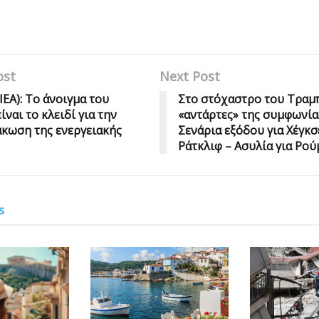
ost
Next Post
ΙΕΑ): Το άνοιγμα του
Στο στόχαστρο του Τραμπ
ίναι το κλειδί για την
«αντάρτες» της συμφωνίας
κωση της ενεργειακής
Σενάρια εξόδου για Χέγκσ
Ράτκλιφ – Ασυλία για Ρού
s