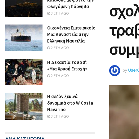
σχολ
φλεγόμενη Πάρνηθα
3 ΈΤΗ AGO
τραβ
Οικογένεια Εμπειρικού:
Μια Δυναστεία στην
Ελληνική Ναυτιλία
συμ
2 ΈΤΗ AGO
Η Δεκαετία του 80′:
«Μια Χρυσή Εποχή»
by
User
2 ΈΤΗ AGO
Η σεζόν ξεκινά
δυναμικά στο W Costa
Navarino
3 ΈΤΗ AGO