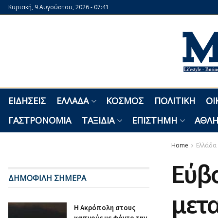
Κυριακή, 9 Αυγούστου, 2026 - 07:41
ΕΙΔΉΣΕΙΣ
ΕΛΛΆΔΑ
ΚΌΣΜΟΣ
ΠΟΛΙΤΙΚΉ
ΟΙ
ΓΑΣΤΡΟΝΟΜΊΑ
ΤΑΞΊΔΙΑ
ΕΠΙΣΤΉΜΗ
ΑΘΛΗ
Home
Ελλάδα
Εύβο
ΔΗΜΟΦΙΛΗ ΣΗΜΕΡΑ
μετ
Η Ακρόπολη στους
καπνούς με φόντο την