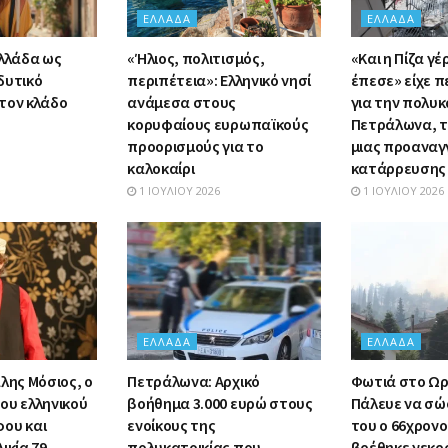
ΕΛΛΆΔΑ
ΕΛΛΆΔΑ
Ελλάδα ως
«Ήλιος, πολιτισμός,
«Και η Πίζα γέ
δυτικό
περιπέτεια»: Ελληνικό νησί
έπεσε» είχε π
τον κλάδο
ανάμεσα στους
για την πολυκ
κορυφαίους ευρωπαϊκούς
Πετράλωνα, τ
προορισμούς για το
μιας προαναγ
καλοκαίρι
κατάρρευσης
1 ΙΟΥΛΊΟΥ 2026
1 ΙΟΥΛΊΟΥ 2026
ΕΛΛΆΔΑ
ΕΛΛΆΔΑ
λης Μόσιος, ο
Πετράλωνα: Αρχικό
Φωτιά στο Ωρ
ου ελληνικού
βοήθημα 3.000 ευρώ στους
Πάλευε να σώσ
ου και
ενοίκους της
του ο 66χρον
ικία 79
πολυκατοικίας που
βρέθηκε νεκρ