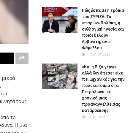
Πώς έσπασε η τρόικα
του ΣΥΡΙΖΑ: Το
«παρών» Πολάκη, η
συλλογική ηγεσία και
ποιοι θέλουν
Αρβανίτη, αντί
Φάμελλου
1 ΙΟΥΛΊΟΥ 2026
«Και η Πίζα γέρνει,
αλλά δεν έπεσε» είχε
» μικρά
πει μηχανικός για την
ε
πολυκατοικία στα
Πετράλωνα, το
 του
χρονικό μιας
κινητά τους.
προαναγγελθείσας
κατάρρευσης
 από το
1 ΙΟΥΛΊΟΥ 2026
δυνα. Η μία
α χτυπούν με