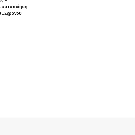
 ταυτοποίηση
υ 12χρονου