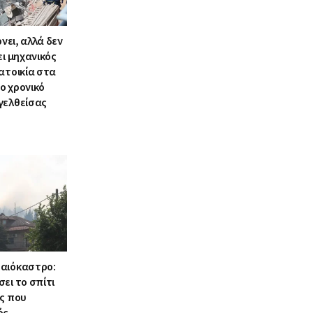
ρνει, αλλά δεν
ει μηχανικός
ατοικία στα
ο χρονικό
γελθείσας
αιόκαστρο:
ει το σπίτι
ος που
ός –