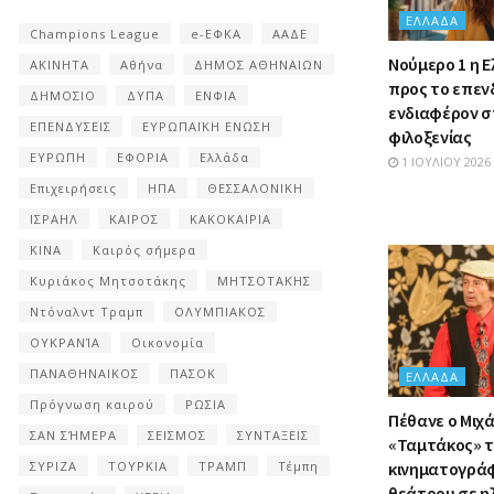
ΕΛΛΆΔΑ
Champions League
e-ΕΦΚΑ
ΑΑΔΕ
Nούμερο 1 η 
ΑΚΙΝΗΤΑ
Αθήνα
ΔΗΜΟΣ ΑΘΗΝΑΙΩΝ
προς το επεν
ΔΗΜΟΣΙΟ
ΔΥΠΑ
ΕΝΦΙΑ
ενδιαφέρον σ
ΕΠΕΝΔΥΣΕΙΣ
ΕΥΡΩΠΑΪΚΗ ΕΝΩΣΗ
φιλοξενίας
ΕΥΡΩΠΗ
ΕΦΟΡΙΑ
Ελλάδα
1 ΙΟΥΛΊΟΥ 2026
Επιχειρήσεις
ΗΠΑ
ΘΕΣΣΑΛΟΝΙΚΗ
ΙΣΡΑΗΛ
ΚΑΙΡΟΣ
ΚΑΚΟΚΑΙΡΙΑ
ΚΙΝΑ
Καιρός σήμερα
Κυριάκος Μητσοτάκης
ΜΗΤΣΟΤΑΚΗΣ
Ντόναλντ Τραμπ
ΟΛΥΜΠΙΑΚΟΣ
ΟΥΚΡΑΝΊΑ
Οικονομία
ΠΑΝΑΘΗΝΑΙΚΟΣ
ΠΑΣΟΚ
ΕΛΛΆΔΑ
Πρόγνωση καιρού
ΡΩΣΙΑ
Πέθανε ο Μιχά
ΣΑΝ ΣΉΜΕΡΑ
ΣΕΙΣΜΟΣ
ΣΥΝΤΑΞΕΙΣ
«Ταμτάκος» τ
κινηματογράφ
ΣΥΡΙΖΑ
ΤΟΥΡΚΙΑ
ΤΡΑΜΠ
Τέμπη
θεάτρου σε ηλ