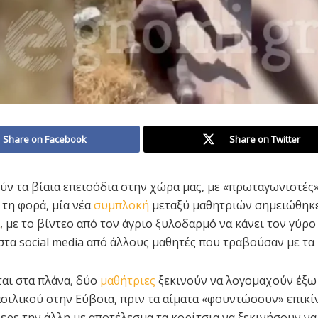
Share on Facebook
Share on Twitter
ύν τα βίαια επεισόδια στην χώρα μας, με «πρωταγωνιστές
 τη φορά, μία νέα
συμπλοκή
μεταξύ μαθητριών σημειώθηκ
, με το βίντεο από τον άγριο ξυλοδαρμό να κάνει τον γύρο
στα social media από άλλους μαθητές που τραβούσαν με τα 
αι στα πλάνα, δύο
μαθήτριες
ξεκινούν να λογομαχούν έξω
σιλικού στην Εύβοια, πριν τα αίματα «φουντώσουν» επικίν
ερε την άλλη με αποτέλεσμα τα κορίτσια να ξεκινήσουν ν