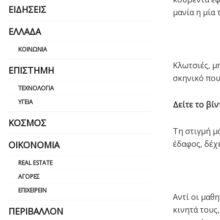
ΕΙΔΉΣΕΙΣ
μανία η μία 
ΕΛΛΆΔΑ
ΚΟΙΝΩΝΊΑ
Κλωτσιές, μ
ΕΠΙΣΤΉΜΗ
σκηνικό που
ΤΕΧΝΟΛΟΓΊΑ
ΥΓΕΊΑ
Δείτε το βίν
ΚΌΣΜΟΣ
Τη στιγμή μ
έδαφος, δέχ
ΟΙΚΟΝΟΜΊΑ
REAL ESTATE
ΑΓΟΡΈΣ
ΕΠΙΧΕΙΡΕΊΝ
Αντί οι μαθ
κινητά τους
ΠΕΡΙΒΆΛΛΟΝ