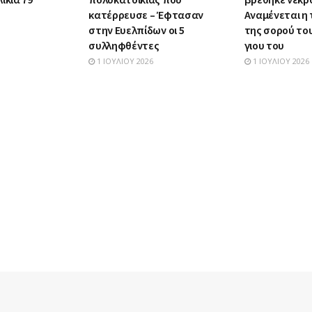
κατέρρευσε – Έφτασαν
Αναμένεται η
στην Ευελπίδων οι 5
της σορού το
συλληφθέντες
γιου του
1 ΙΟΥΛΊΟΥ 2026
1 ΙΟΥΛΊΟΥ 2026