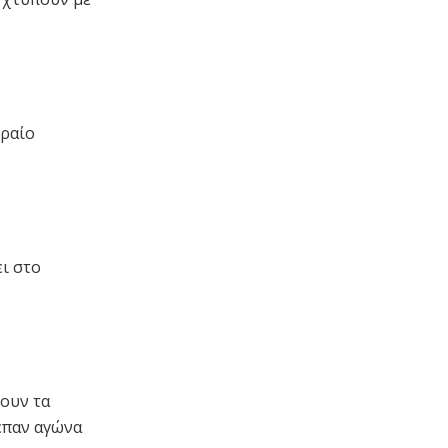
κραίο
ει στο
λουν τα
επαν αγώνα