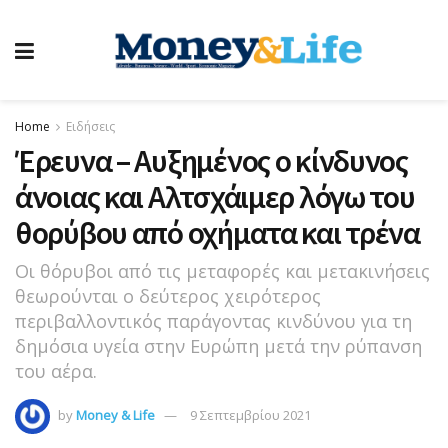
Home
Ειδήσεις
Έρευνα – Αυξημένος ο κίνδυνος
άνοιας και Αλτσχάιμερ λόγω του
θορύβου από οχήματα και τρένα
Οι θόρυβοι από τις μεταφορές και μετακινήσεις
θεωρούνται ο δεύτερος χειρότερος
περιβαλλοντικός παράγοντας κινδύνου για τη
δημόσια υγεία στην Ευρώπη μετά την ρύπανση
του αέρα.
by
Money & Life
9 Σεπτεμβρίου 2021