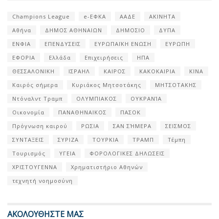
Champions League
e-ΕΦΚΑ
ΑΑΔΕ
ΑΚΙΝΗΤΑ
Αθήνα
ΔΗΜΟΣ ΑΘΗΝΑΙΩΝ
ΔΗΜΟΣΙΟ
ΔΥΠΑ
ΕΝΦΙΑ
ΕΠΕΝΔΥΣΕΙΣ
ΕΥΡΩΠΑΪΚΗ ΕΝΩΣΗ
ΕΥΡΩΠΗ
ΕΦΟΡΙΑ
Ελλάδα
Επιχειρήσεις
ΗΠΑ
ΘΕΣΣΑΛΟΝΙΚΗ
ΙΣΡΑΗΛ
ΚΑΙΡΟΣ
ΚΑΚΟΚΑΙΡΙΑ
ΚΙΝΑ
Καιρός σήμερα
Κυριάκος Μητσοτάκης
ΜΗΤΣΟΤΑΚΗΣ
Ντόναλντ Τραμπ
ΟΛΥΜΠΙΑΚΟΣ
ΟΥΚΡΑΝΊΑ
Οικονομία
ΠΑΝΑΘΗΝΑΙΚΟΣ
ΠΑΣΟΚ
Πρόγνωση καιρού
ΡΩΣΙΑ
ΣΑΝ ΣΉΜΕΡΑ
ΣΕΙΣΜΟΣ
ΣΥΝΤΑΞΕΙΣ
ΣΥΡΙΖΑ
ΤΟΥΡΚΙΑ
ΤΡΑΜΠ
Τέμπη
Τουρισμός
ΥΓΕΙΑ
ΦΟΡΟΛΟΓΙΚΕΣ ΔΗΛΩΣΕΙΣ
ΧΡΙΣΤΟΥΓΕΝΝΑ
Χρηματιστήριο Αθηνών
τεχνητή νοημοσύνη
ΑΚΟΛΟΥΘΗΣΤΕ ΜΑΣ