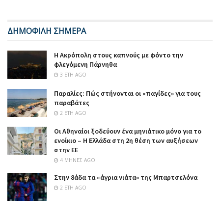
ΔΗΜΟΦΙΛΗ ΣΗΜΕΡΑ
Η Ακρόπολη στους καπνούς με φόντο την
φλεγόμενη Πάρνηθα
3 ΈΤΗ AGO
Παραλίες: Πώς στήνονται οι «παγίδες» για τους
παραβάτες
2 ΈΤΗ AGO
Οι Αθηναίοι ξοδεύουν ένα μηνιάτικο μόνο για το
ενοίκιο – Η Ελλάδα στη 2η θέση των αυξήσεων
στην ΕΕ
4 ΜΉΝΕΣ AGO
Στην 8άδα τα «άγρια νιάτα» της Μπαρτσελόνα
2 ΈΤΗ AGO