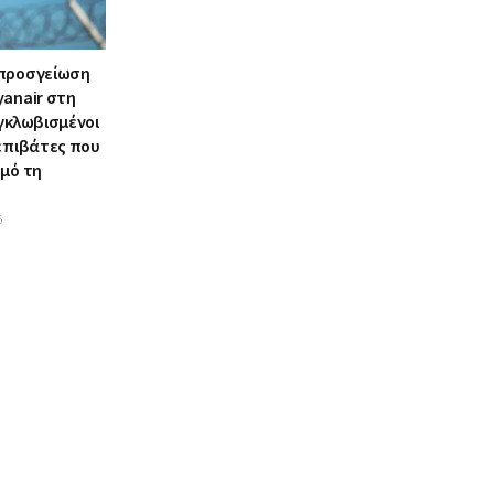
 προσγείωση
yanair στη
γκλωβισμένοι
 επιβάτες που
σμό τη
6