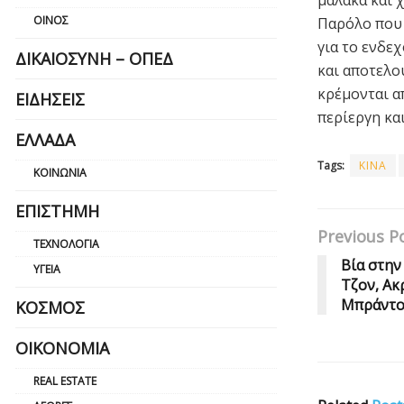
ΟΊΝΟΣ
Παρόλο που 
για το ενδε
ΔΙΚΑΙΟΣΎΝΗ – ΟΠΕΔ
και αποτελο
κρέμονται α
ΕΙΔΉΣΕΙΣ
περίεργη κα
ΕΛΛΆΔΑ
Tags:
ΚΙΝΑ
ΚΟΙΝΩΝΊΑ
ΕΠΙΣΤΉΜΗ
Previous P
ΤΕΧΝΟΛΟΓΊΑ
Βία στην
ΥΓΕΊΑ
Τζον, Ακ
Μπράντ
ΚΌΣΜΟΣ
ΟΙΚΟΝΟΜΊΑ
REAL ESTATE