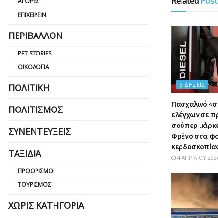
Related
Post
ΑΓΟΡΈΣ
ΕΠΙΧΕΙΡΕΊΝ
ΠΕΡΙΒΆΛΛΟΝ
PET STORIES
ΟΙΚΟΛΟΓΊΑ
ΕΙΔΉΣΕΙΣ
ΠΟΛΙΤΙΚΉ
Πασχαλινό «
ΠΟΛΙΤΙΣΜΌΣ
ελέγχων σε π
σούπερ μάρκετ
ΣΥΝΕΝΤΕΎΞΕΙΣ
Φρένο στα φ
κερδοσκοπία
ΤΑΞΊΔΙΑ
4 ΑΠΡΙΛΊΟΥ 202
ΠΡΟΟΡΙΣΜΟΊ
ΤΟΥΡΙΣΜΌΣ
ΧΩΡΊΣ ΚΑΤΗΓΟΡΊΑ