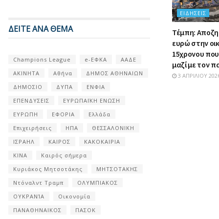
ΕΙΔΉΣΕΙΣ
ΔΕΙΤΕ ΑΝΑ ΘΕΜΑ
Τέμπη: Αποζη
ευρώ στην οι
15χρονου πο
Champions League
e-ΕΦΚΑ
ΑΑΔΕ
μαζί με τον 
ΑΚΙΝΗΤΑ
Αθήνα
ΔΗΜΟΣ ΑΘΗΝΑΙΩΝ
3 ΑΠΡΙΛΊΟΥ 202
ΔΗΜΟΣΙΟ
ΔΥΠΑ
ΕΝΦΙΑ
ΕΠΕΝΔΥΣΕΙΣ
ΕΥΡΩΠΑΪΚΗ ΕΝΩΣΗ
ΕΥΡΩΠΗ
ΕΦΟΡΙΑ
Ελλάδα
Επιχειρήσεις
ΗΠΑ
ΘΕΣΣΑΛΟΝΙΚΗ
ΙΣΡΑΗΛ
ΚΑΙΡΟΣ
ΚΑΚΟΚΑΙΡΙΑ
ΚΙΝΑ
Καιρός σήμερα
Κυριάκος Μητσοτάκης
ΜΗΤΣΟΤΑΚΗΣ
Ντόναλντ Τραμπ
ΟΛΥΜΠΙΑΚΟΣ
ΟΥΚΡΑΝΊΑ
Οικονομία
ΠΑΝΑΘΗΝΑΙΚΟΣ
ΠΑΣΟΚ