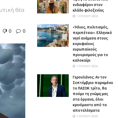
ενδιαφέρον στον
υτική θέα
κλάδο φιλοξενίας
1 ΙΟΥΛΊΟΥ 2026
«Ήλιος, πολιτισμός,
0
0
περιπέτεια»: Ελληνικό
νησί ανάμεσα στους
κορυφαίους
ευρωπαϊκούς
προορισμούς για το
καλοκαίρι
1 ΙΟΥΛΊΟΥ 2026
Γερουλάνος: Αν τον
Σεπτέμβριο παραμένει
το ΠΑΣΟΚ τρίτο, θα
πούμε τη γνώμη μας
στα όργανα, όλοι
κρινόμαστε από τα
αποτελέσματα
1 ΙΟΥΛΊΟΥ 2026