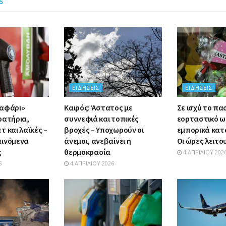
s
ΕΙΔΉΣΕΙΣ
ΕΙΔΉΣΕΙΣ
σαφάρι»
Καιρός: Άστατος με
Σε ισχύ το πα
ρατήρια,
συννεφιά και τοπικές
εορταστικό ω
 και λαϊκές –
βροχές – Υποχωρούν οι
εμπορικά κατ
αινόμενα
άνεμοι, ανεβαίνει η
Οι ώρες λειτο
ς
θερμοκρασία
4 ΑΠΡΙΛΊΟΥ 202
6
4 ΑΠΡΙΛΊΟΥ 2026