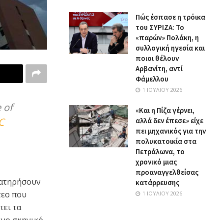
Πώς έσπασε η τρόικα
του ΣΥΡΙΖΑ: Το
«παρών» Πολάκη, η
συλλογική ηγεσία και
ποιοι θέλουν
Αρβανίτη, αντί
Φάμελλου
1 ΙΟΥΛΊΟΥ 2026
 of
«Και η Πίζα γέρνει,
C
αλλά δεν έπεσε» είχε
πει μηχανικός για την
πολυκατοικία στα
Πετράλωνα, το
χρονικό μιας
προαναγγελθείσας
αρατηρήσουν
κατάρρευσης
τεο που
1 ΙΟΥΛΊΟΥ 2026
τει τα
μο σκηνικό.