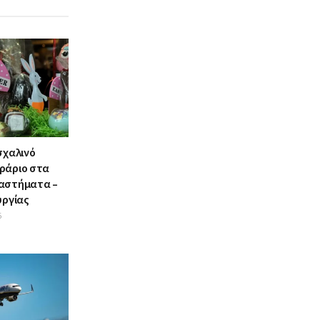
σχαλινό
ράριο στα
αστήματα –
υργίας
6