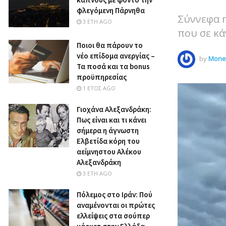
φλεγόμενη Πάρνηθα
Σύννεφα 
3 ΈΤΗ AGO
που σε κά
Ποιοι θα πάρουν το
νέο επίδομα ανεργίας –
by
Money
Τα ποσά και τα bonus
προϋπηρεσίας
1 ΈΤΟΣ AGO
Γιοχάνα Αλεξανδράκη:
Πως είναι και τι κάνει
σήμερα η άγνωστη
Ελβετίδα κόρη του
αείμνηστου Αλέκου
Αλεξανδράκη
3 ΈΤΗ AGO
Πόλεμος στο Ιράν: Πού
αναμένονται οι πρώτες
ελλείψεις στα σούπερ