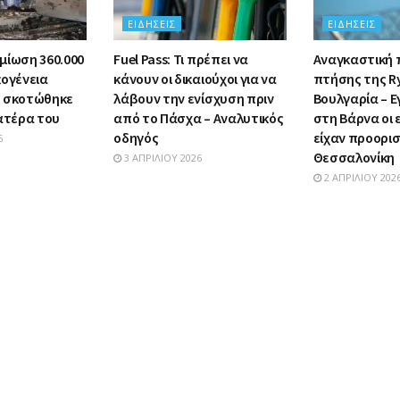
ΕΙΔΉΣΕΙΣ
ΕΙΔΉΣΕΙΣ
μίωση 360.000
Fuel Pass: Τι πρέπει να
Αναγκαστική
κογένεια
κάνουν οι δικαιούχοι για να
πτήσης της R
υ σκοτώθηκε
λάβουν την ενίσχυση πριν
Βουλγαρία – Ε
πατέρα του
από το Πάσχα – Αναλυτικός
στη Βάρνα οι
οδηγός
είχαν προορι
6
Θεσσαλονίκη
3 ΑΠΡΙΛΊΟΥ 2026
2 ΑΠΡΙΛΊΟΥ 202