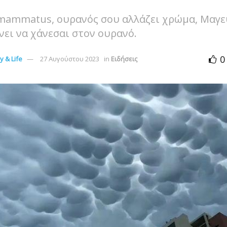
mammatus, ουρανός σου αλλάζει χρώμα, Μαγε
νει να χάνεσαι στον ουρανό.
0
 & Life
27 Αυγούστου 2023
in
Ειδήσεις