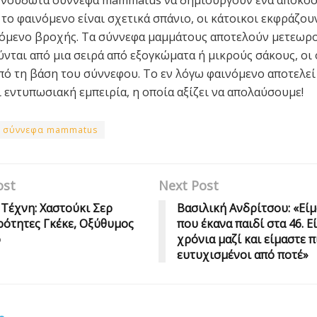
το φαινόμενο είναι σχετικά σπάνιο, οι κάτοικοι εκφράζου
χόμενο βροχής. Τα σύννεφα μαμμάτους αποτελούν μετεωρ
ύνται από μια σειρά από εξογκώματα ή μικρούς σάκους, οι
πό τη βάση του σύννεφου. Το εν λόγω φαινόμενο αποτελεί
ι εντυπωσιακή εμπειρία, η οποία αξίζει να απολαύσουμε!
σύννεφα mammatus
ost
Next Post
 Τέχνη: Χαστούκι Σερ
Βασιλική Ανδρίτσου: «Εί
ρότητες Γκέκε, Οξύθυμος
που έκανα παιδί στα 46. Ε
ο
χρόνια μαζί και είμαστε π
ευτυχισμένοι από ποτέ»