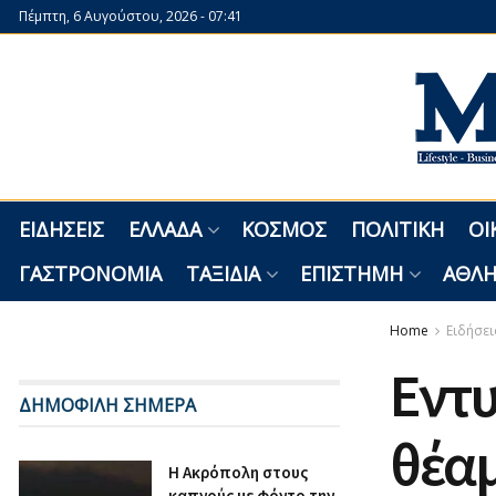
Πέμπτη, 6 Αυγούστου, 2026 - 07:41
ΕΙΔΉΣΕΙΣ
ΕΛΛΆΔΑ
ΚΌΣΜΟΣ
ΠΟΛΙΤΙΚΉ
ΟΙ
ΓΑΣΤΡΟΝΟΜΊΑ
ΤΑΞΊΔΙΑ
ΕΠΙΣΤΉΜΗ
ΑΘΛΗ
Home
Ειδήσει
Εντ
ΔΗΜΟΦΙΛΗ ΣΗΜΕΡΑ
θέαμ
Η Ακρόπολη στους
καπνούς με φόντο την