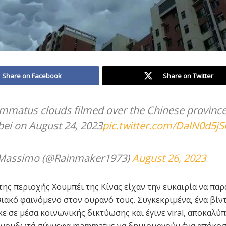
Share on Facebook
Share on Twitter
matus clouds filmed over the Chinese province
ei on August 24, 2023
pic.twitter.com/DalN0d5jS
Massimo (@Rainmaker1973)
August 26, 2023
 της περιοχής Χουμπέι της Κίνας είχαν την ευκαιρία να π
ιακό φαινόμενο στον ουρανό τους. Συγκεκριμένα, ένα βίν
ε σε μέσα κοινωνικής δικτύωσης και έγινε viral, αποκαλύπ
χνουδωτά σύννεφα mammatus να δημιουργούν ένα απόκοσ