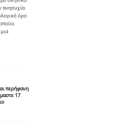
ν ανησυχία
ολογικό όρο
 οποίοι
 μια
μαι περήφανη
ίμαστε 17
ιο