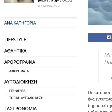
μάρκετ στην Ελλάδα
4 ΜΉΝΕΣ AGO
ΑΝΑ ΚΑΤΗΓΟΡΙΑ
LIFESTYLE
ΑΘΛΗΤΙΚΆ
Mam
Hub
ΑΡΘΡΟΓΡΑΦΊΑ
ΑΦΙΕΡΏΜΑΤΑ
— 
ΑΥΤΟΔΙΟΊΚΗΣΗ
ΠΕΡΙΦΈΡΕΙΑ
Οι κάτοικοι
ΤΟΠΙΚΉ ΑΥΤΟΔΙΟΊΚΗΣΗ
ένα εντυπωσ
δημοσιεύτηκ
ΓΑΣΤΡΟΝΟΜΊΑ
μαλακά και 