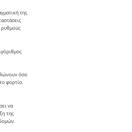
αγματική της
ταστάσεις
ε ρυθμούς
αλγόριθμος
αλώνουν όσο
το φορτίο.
σει να
ξη της
δομών.