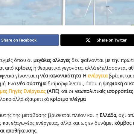
Share on Facebook
Share on Twitter
ιγμές όπου οι
μεγάλες αλλαγές
δεν φαίνονται με την πρώτη
αι από
κρίσεις
ή θεαματικά γεγονότα, αλλά εξελίσσονται α
αφνικά γίνονται η
νέα κανονικότητα
. Η
ενέργεια
βρίσκεται 
γμή. Ενα
νέο σύστημα
διαμορφώνεται, όπου η
ψηφιακή οικ
μες Πηγές Ενέργειας
(ΑΠΕ)
και οι
γεωπολιτικές ισορροπίες
πλοκο αλλά εξαιρετικά
κρίσιμο πλέγμα
.
αυτής της μετάβασης βρίσκεται πλέον και η
Ελλάδα
, όχι α
 και εξαγωγέας ενέργειας, αλλά και ως εν δυνάμει
κόμβος 
αι αποθήκευσης
.