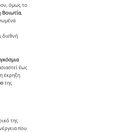
ον, όμως το
η
Βοιωτία
,
ονωμένα
ι διεθνή
γκόσμια
ασιαστεί έως
 η έκρηξη
μο
της
ρικό της
ενέργεια που