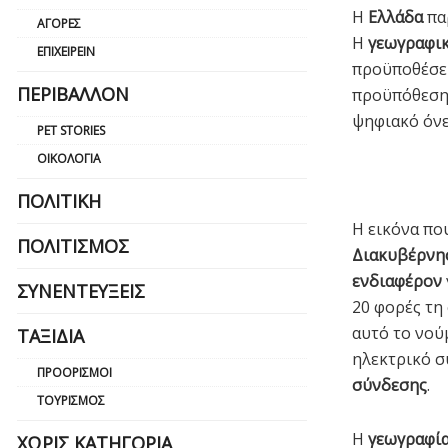
Η
Ελλάδα
παρ
ΑΓΟΡΈΣ
Η
γεωγραφικ
ΕΠΙΧΕΙΡΕΊΝ
προϋποθέσει
ΠΕΡΙΒΆΛΛΟΝ
προϋπόθεση 
ψηφιακό όνε
PET STORIES
ΟΙΚΟΛΟΓΊΑ
ΠΟΛΙΤΙΚΉ
Η εικόνα π
ΠΟΛΙΤΙΣΜΌΣ
Διακυβέρνη
ενδιαφέρον
ΣΥΝΕΝΤΕΎΞΕΙΣ
20 φορές τη
αυτό το νού
ΤΑΞΊΔΙΑ
ηλεκτρικό σ
ΠΡΟΟΡΙΣΜΟΊ
σύνδεσης
.
ΤΟΥΡΙΣΜΌΣ
Η
γεωγραφί
ΧΩΡΊΣ ΚΑΤΗΓΟΡΊΑ