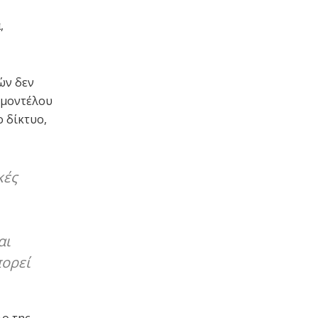
,
ών δεν
 μοντέλου
ο δίκτυο,
κές
αι
πορεί