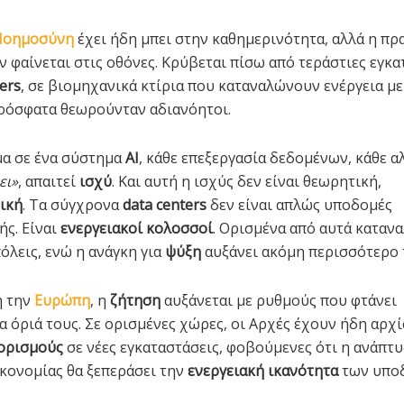
Νοημοσύνη
έχει ήδη μπει στην καθημερινότητα, αλλά η πρ
ν φαίνεται στις οθόνες. Κρύβεται πίσω από τεράστιες εγκα
ers
, σε βιομηχανικά κτίρια που καταναλώνουν ενέργεια μ
ρόσφατα θεωρούνταν αδιανόητοι.
α σε ένα σύστημα
AI
, κάθε επεξεργασία δεδομένων, κάθε 
ει»
, απαιτεί
ισχύ
. Και αυτή η ισχύς δεν είναι θεωρητική,
ική
. Τα σύγχρονα
data centers
δεν είναι απλώς υποδομές
ς. Είναι
ενεργειακοί κολοσσοί
. Ορισμένα από αυτά καταν
όλεις, ενώ η ανάγκη για
ψύξη
αυξάνει ακόμη περισσότερο 
η την
Ευρώπη
, η
ζήτηση
αυξάνεται με ρυθμούς που φτάνει
α όριά τους. Σε ορισμένες χώρες, οι Αρχές έχουν ήδη αρχί
ορισμούς
σε νέες εγκαταστάσεις, φοβούμενες ότι η ανάπτυ
κονομίας θα ξεπεράσει την
ενεργειακή ικανότητα
των υπο