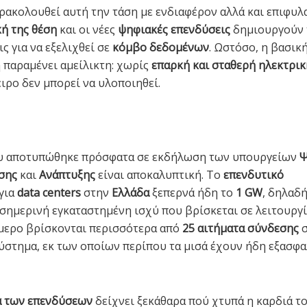
ακολουθεί αυτή την τάση με ενδιαφέρον αλλά και επιφυλ
ή της θέση
και οι νέες
ψηφιακές επενδύσεις
δημιουργούν 
ς για να εξελιχθεί σε
κόμβο δεδομένων
. Ωστόσο, η βασικ
παραμένει αμείλικτη: χωρίς
επαρκή και σταθερή ηλεκτρικ
ιρο δεν μπορεί να υλοποιηθεί.
ου αποτυπώθηκε πρόσφατα σε εκδήλωση των υπουργείων
Ψ
σης
και
Ανάπτυξης
είναι αποκαλυπτική. Το
επενδυτικό
για
data centers
στην
Ελλάδα
ξεπερνά ήδη το
1 GW
, δηλαδ
 σημερινή εγκαταστημένη ισχύ που βρίσκεται σε λειτουργί
μερο βρίσκονται περισσότερα από
25 αιτήματα σύνδεσης
σ
ύστημα, εκ των οποίων περίπου τα μισά έχουν ήδη εξασφ
α των επενδύσεων
δείχνει ξεκάθαρα πού χτυπά η καρδιά τ