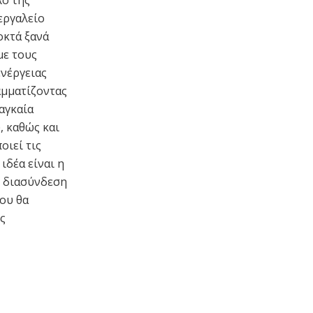
λο της
εργαλείο
οκτά ξανά
με τους
ενέργειας
αμματίζοντας
αγκαία
, καθώς και
οιεί τις
ιδέα είναι η
ή διασύνδεση
ου θα
ς