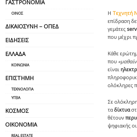
ΓΑΣΤΡΟΝΟΜΊΑ
Η
Τεχνητή 
ΟΊΝΟΣ
επίδραση δε
ΔΙΚΑΙΟΣΎΝΗ – ΟΠΕΔ
γεμάτες
serv
που μέχρι π
ΕΙΔΉΣΕΙΣ
Κάθε ερώτημ
ΕΛΛΆΔΑ
που
«μαθαίν
ΚΟΙΝΩΝΊΑ
είναι
ηλεκτρ
πληροφορική
ΕΠΙΣΤΉΜΗ
ολόκληρες π
ΤΕΧΝΟΛΟΓΊΑ
ΥΓΕΊΑ
Σε ολόκληρ
τα
δίκτυα
στ
ΚΌΣΜΟΣ
θέτουν
περι
ΟΙΚΟΝΟΜΊΑ
ψηφιακής οι
REAL ESTATE