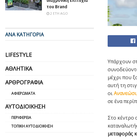
διαχρονική επιτυχία
του Brand
2 ΈΤΗ AGO
ΑΝΑ ΚΑΤΗΓΟΡΙΑ
LIFESTYLE
Υπάρχουν στ
ΑΘΛΗΤΙΚΆ
συνοδεύοντ
μέχρι που ξ
ΑΡΘΡΟΓΡΑΦΊΑ
αυτή τη στι
οι
Ανανεώσι
ΑΦΙΕΡΏΜΑΤΑ
σε ένα περί
ΑΥΤΟΔΙΟΊΚΗΣΗ
Στο κέντρο 
ΠΕΡΙΦΈΡΕΙΑ
καταναλωτής
ΤΟΠΙΚΉ ΑΥΤΟΔΙΟΊΚΗΣΗ
μεταφοράς κ