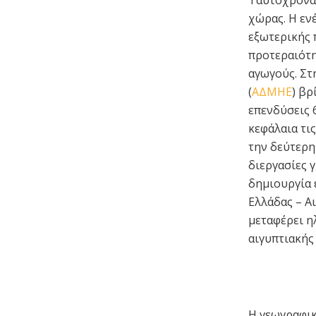
Ταυτόχρονα,
χώρας. Η ενέ
εξωτερικής 
προτεραιότη
αγωγούς. Στ
(
ΑΔΜΗΕ
) βρ
επενδύσεις 
κεφάλαια τι
την δεύτερη
διεργασίες γ
δημιουργία 
Ελλάδας – Α
μεταφέρει η
αιγυπτιακής
Η γεωγραφικ