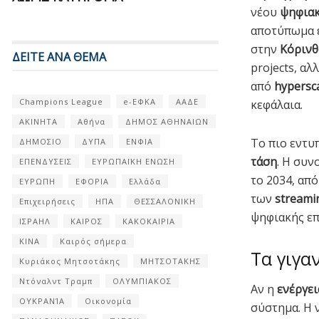
νέου
ψηφιακ
αποτύπωμα ε
στην
Κόρινθ
ΔΕΙΤΕ ΑΝΑ ΘΕΜΑ
projects, αλ
από
hypersc
Champions League
e-ΕΦΚΑ
ΑΑΔΕ
κεφάλαια.
ΑΚΙΝΗΤΑ
Αθήνα
ΔΗΜΟΣ ΑΘΗΝΑΙΩΝ
Το πιο εντυ
ΔΗΜΟΣΙΟ
ΔΥΠΑ
ΕΝΦΙΑ
τάση
. Η συν
ΕΠΕΝΔΥΣΕΙΣ
ΕΥΡΩΠΑΪΚΗ ΕΝΩΣΗ
το 2034, απ
ΕΥΡΩΠΗ
ΕΦΟΡΙΑ
Ελλάδα
των
streami
Επιχειρήσεις
ΗΠΑ
ΘΕΣΣΑΛΟΝΙΚΗ
ψηφιακής επ
ΙΣΡΑΗΛ
ΚΑΙΡΟΣ
ΚΑΚΟΚΑΙΡΙΑ
ΚΙΝΑ
Καιρός σήμερα
Τα γιγα
Κυριάκος Μητσοτάκης
ΜΗΤΣΟΤΑΚΗΣ
Ντόναλντ Τραμπ
ΟΛΥΜΠΙΑΚΟΣ
Αν η
ενέργει
ΟΥΚΡΑΝΊΑ
Οικονομία
σύστημα. Η 