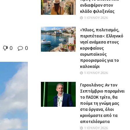
ενδιαφέρον στον
κλάδο φιλοξενίας
1 ΙΟΥΛΊΟΥ 2026
«Ήλιος, πολιτισμός,
περιπέτεια»: Ελληνικό
νησί ανάμεσα στους
0
0
κορυφαίους
ευρωπαϊκούς
προορισμούς για το
καλοκαίρι
1 ΙΟΥΛΊΟΥ 2026
Γερουλάνος: Αν τον
Σεπτέμβριο παραμένει
το ΠΑΣΟΚ τρίτο, θα
πούμε τη γνώμη μας
στα όργανα, όλοι
κρινόμαστε από τα
αποτελέσματα
1 ΙΟΥΛΊΟΥ 2026