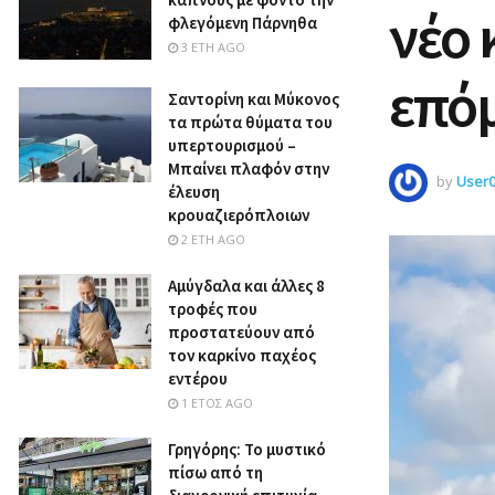
νέο 
φλεγόμενη Πάρνηθα
3 ΈΤΗ AGO
επόμ
Σαντορίνη και Μύκονος
τα πρώτα θύματα του
υπερτουρισμού –
Μπαίνει πλαφόν στην
by
User
έλευση
κρουαζιερόπλοιων
2 ΈΤΗ AGO
Αμύγδαλα και άλλες 8
τροφές που
προστατεύουν από
τον καρκίνο παχέος
εντέρου
1 ΈΤΟΣ AGO
Γρηγόρης: Το μυστικό
πίσω από τη