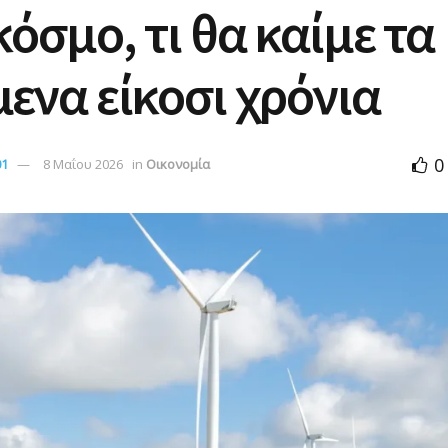
κόσμο, τι θα καίμε τα
ενα είκοσι χρόνια
0
01
8 Μαΐου 2026
in
Οικονομία