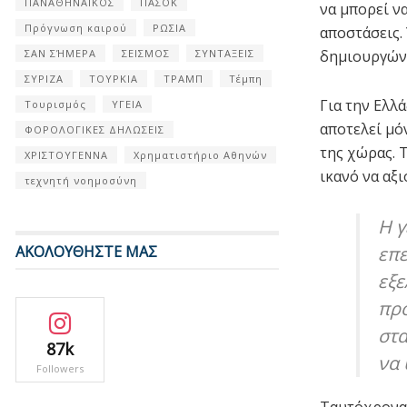
ΠΑΝΑΘΗΝΑΙΚΟΣ
ΠΑΣΟΚ
να μπορεί να
Πρόγνωση καιρού
ΡΩΣΙΑ
αποστάσεις.
ΣΑΝ ΣΉΜΕΡΑ
ΣΕΙΣΜΟΣ
ΣΥΝΤΑΞΕΙΣ
δημιουργώντ
ΣΥΡΙΖΑ
ΤΟΥΡΚΙΑ
ΤΡΑΜΠ
Τέμπη
Για την Ελλ
Τουρισμός
ΥΓΕΙΑ
αποτελεί μό
ΦΟΡΟΛΟΓΙΚΕΣ ΔΗΛΩΣΕΙΣ
της χώρας. 
ΧΡΙΣΤΟΥΓΕΝΝΑ
Χρηματιστήριο Αθηνών
ικανό να αξ
τεχνητή νοημοσύνη
Η γ
ΑΚΟΛΟΥΘΗΣΤΕ ΜΑΣ
επε
εξε
προ
στα
87k
να 
Followers