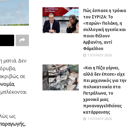
Πώς έσπασε η τρόικα
του ΣΥΡΙΖΑ: Το
«παρών» Πολάκη, η
συλλογική ηγεσία και
ποιοι θέλουν
Αρβανίτη, αντί
Φάμελλου
1 ΙΟΥΛΊΟΥ 2026
 ματιά. Δεν
«Και η Πίζα γέρνει,
θόρυβα,
αλλά δεν έπεσε» είχε
ακριβώς σε
πει μηχανικός για την
ονομία
,
πολυκατοικία στα
μπλέκονται
Πετράλωνα, το
χρονικό μιας
προαναγγελθείσας
κατάρρευσης
πλώς ως
1 ΙΟΥΛΊΟΥ 2026
παραγωγής,