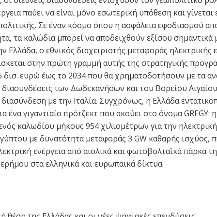
 οι διεθνείς διασυνδέσεις ενισχύουν τον γεωπολιτικό ρό
ργεια παύει να είναι μόνο εσωτερική υπόθεση και γίνεται 
πολιτικής. Σε έναν κόσμο όπου η ασφάλεια εφοδιασμού απ
τα, τα καλώδια μπορεί να αποδειχθούν εξίσου σημαντικά 
ην Ελλάδα, ο εθνικός διαχειριστής μεταφοράς ηλεκτρικής 
ίσκεται στην πρώτη γραμμή αυτής της στρατηγικής προγρ
6 δισ. ευρώ έως το 2034 που θα χρηματοδοτήσουν με τα αν
ς διασυνδέσεις των Δωδεκανήσων και του Βορείου Αιγαίου
 διασύνδεση με την Ιταλία. Συγχρόνως, η Ελλάδα εντατικοπ
ια ένα γιγαντιαίο πρότζεκτ που ακούει στο όνομα GREGY: η 
ενός καλωδίου μήκους 954 χιλιομέτρων για την ηλεκτρικ
ιγύπτου με δυνατότητα μεταφοράς 3 GW καθαρής ισχύος, π
λεκτρική ενέργεια από αιολικά και φωτοβολταϊκά πάρκα τη
 ερήμου στα ελληνικά και ευρωπαϊκά δίκτυα.
ή θέση της Ελλάδας και οι νέες ψηφιακές επενδύσεις