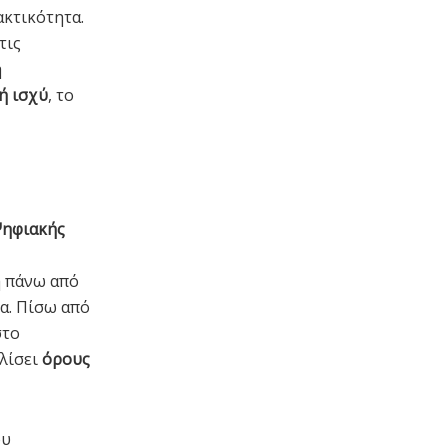
ακτικότητα.
τις
ή
ή ισχύ
, το
ηφιακής
ή πάνω από
α. Πίσω από
το
αλίσει
όρους
ου