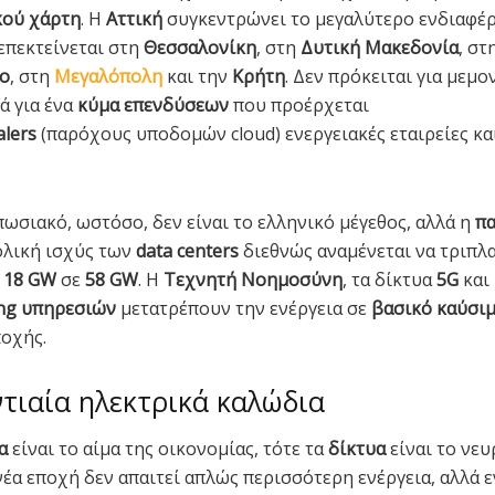
ού χάρτη
. Η
Αττική
συγκεντρώνει το μεγαλύτερο ενδιαφέρ
πεκτείνεται στη
Θεσσαλονίκη
, στη
Δυτική Μακεδονία
, στ
ο
, στη
Μεγαλόπολη
και την
Κρήτη
. Δεν πρόκειται για μεμ
λά για ένα
κύμα επενδύσεων
που προέρχεται
alers
(παρόχους υποδομών cloud) ενεργειακές εταιρείες κα
πωσιακό, ωστόσο, δεν είναι το ελληνικό μέγεθος, αλλά η
πα
ολική ισχύς των
data centers
διεθνώς αναμένεται να τριπλ
ό
18 GW
σε
58 GW
. Η
Τεχνητή Νοημοσύνη
, τα δίκτυα
5G
και
ng υπηρεσιών
μετατρέπουν την ενέργεια σε
βασικό καύσι
οχής.
ντιαία ηλεκτρικά καλώδια
α
είναι το αίμα της οικονομίας, τότε τα
δίκτυα
είναι το νευ
νέα εποχή δεν απαιτεί απλώς περισσότερη ενέργεια, αλλά 