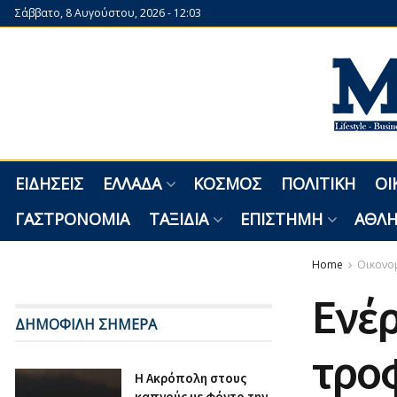
Σάββατο, 8 Αυγούστου, 2026 - 12:03
ΕΙΔΉΣΕΙΣ
ΕΛΛΆΔΑ
ΚΌΣΜΟΣ
ΠΟΛΙΤΙΚΉ
ΟΙ
ΓΑΣΤΡΟΝΟΜΊΑ
ΤΑΞΊΔΙΑ
ΕΠΙΣΤΉΜΗ
ΑΘΛΗ
Home
Οικονο
Ενέρ
ΔΗΜΟΦΙΛΗ ΣΗΜΕΡΑ
τροφ
Η Ακρόπολη στους
καπνούς με φόντο την