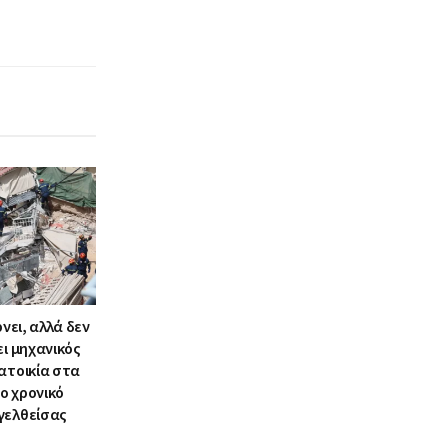
ρνει, αλλά δεν
ει μηχανικός
ατοικία στα
ο χρονικό
γελθείσας