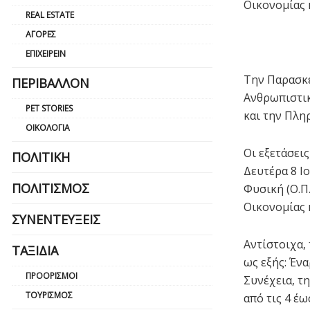
Οικονομίας 
REAL ESTATE
ΑΓΟΡΈΣ
ΕΠΙΧΕΙΡΕΊΝ
Την Παρασκε
ΠΕΡΙΒΆΛΛΟΝ
Ανθρωπιστικ
PET STORIES
και την Πλη
ΟΙΚΟΛΟΓΊΑ
Οι εξετάσει
ΠΟΛΙΤΙΚΉ
Δευτέρα 8 Ι
ΠΟΛΙΤΙΣΜΌΣ
Φυσική (Ο.Π
Οικονομίας 
ΣΥΝΕΝΤΕΎΞΕΙΣ
Αντίστοιχα,
ΤΑΞΊΔΙΑ
ως εξής: Έν
ΠΡΟΟΡΙΣΜΟΊ
Συνέχεια, τ
ΤΟΥΡΙΣΜΌΣ
από τις 4 έω