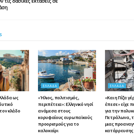
ν τις δασικές εκτάσεις σε
άση
s
ΕΛΛΆΔΑ
ΕΛΛΆΔΑ
Ελλάδα ως
«Ήλιος, πολιτισμός,
«Και η Πίζα γέ
δυτικό
περιπέτεια»: Ελληνικό νησί
έπεσε» είχε π
τον κλάδο
ανάμεσα στους
για την πολυκ
κορυφαίους ευρωπαϊκούς
Πετράλωνα, τ
προορισμούς για το
μιας προαναγ
καλοκαίρι
κατάρρευσης