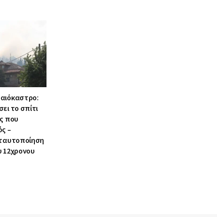
αιόκαστρο:
ει το σπίτι
ος που
ός –
 ταυτοποίηση
υ 12χρονου