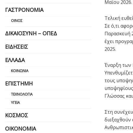
Μαΐου 2026.
ΓΑΣΤΡΟΝΟΜΊΑ
Τελική ευθεί
ΟΊΝΟΣ
Σε ό,τι αφο
ΔΙΚΑΙΟΣΎΝΗ – ΟΠΕΔ
Παρασκευή 2
έχει προγρα
ΕΙΔΉΣΕΙΣ
2025.
ΕΛΛΆΔΑ
Έναρξη των 
ΚΟΙΝΩΝΊΑ
Υπενθυμίζετα
τους υποψηφ
ΕΠΙΣΤΉΜΗ
υποψηφίους 
ΤΕΧΝΟΛΟΓΊΑ
Γλώσσας και
ΥΓΕΊΑ
Στη συνέχει
ΚΌΣΜΟΣ
διεξαχθούν 
Ανθρωπιστικ
ΟΙΚΟΝΟΜΊΑ