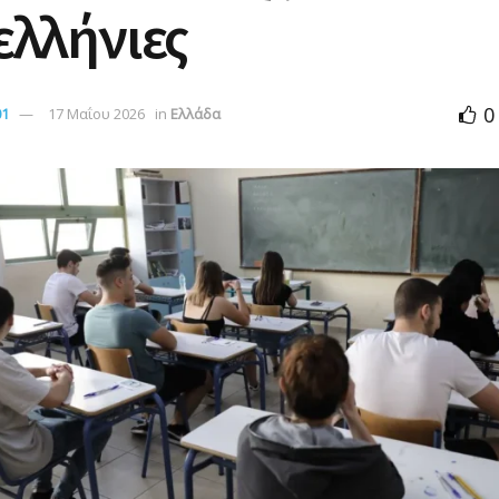
ελλήνιες
0
01
17 Μαΐου 2026
in
Ελλάδα