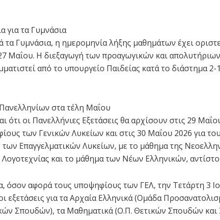
α για τα Γυμνάσια
ρά τα Γυμνάσια, η ημερομηνία λήξης μαθημάτων έχει οριστε
7 Μαΐου. Η διεξαγωγή των προαγωγικών και απολυτήριων
μματιστεί από το υπουργείο Παιδείας κατά το διάστημα 2-
Πανελληνίων στα τέλη Μαΐου
ι ότι οι Πανελλήνιες Εξετάσεις θα αρχίσουν στις 29 Μαΐου
ίους των Γενικών Λυκείων και στις 30 Μαΐου 2026 για το
των Επαγγελματικών Λυκείων, με το μάθημα της Νεοελλη
 Λογοτεχνίας και το μάθημα των Νέων Ελληνικών, αντίστο
α, όσον αφορά τους υποψηφίους των ΓΕΛ, την Τετάρτη 3 Ι
οι εξετάσεις για τα Αρχαία Ελληνικά (Ομάδα Προσανατολι
ών Σπουδών), τα Μαθηματικά (Ο.Π. Θετικών Σπουδών κα