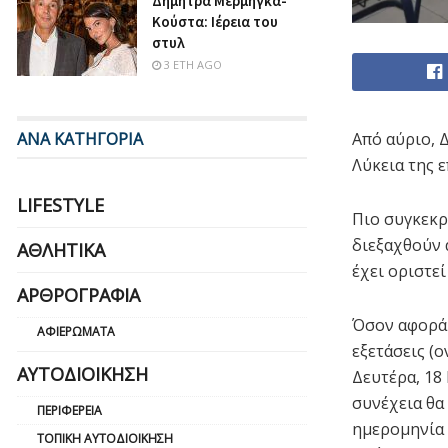
Δήμητρα Μέρμηγκα-
Κούστα: Ιέρεια του
στυλ
3 ΈΤΗ AGO
ΑΝΑ ΚΑΤΗΓΟΡΙΑ
Από αύριο, 
Λύκεια της ε
LIFESTYLE
Πιο συγκεκρι
διεξαχθούν α
ΑΘΛΗΤΙΚΆ
έχει οριστε
ΑΡΘΡΟΓΡΑΦΊΑ
Όσον αφορά 
ΑΦΙΕΡΏΜΑΤΑ
εξετάσεις (
ΑΥΤΟΔΙΟΊΚΗΣΗ
Δευτέρα, 18
συνέχεια θα
ΠΕΡΙΦΈΡΕΙΑ
ημερομηνία 
ΤΟΠΙΚΉ ΑΥΤΟΔΙΟΊΚΗΣΗ