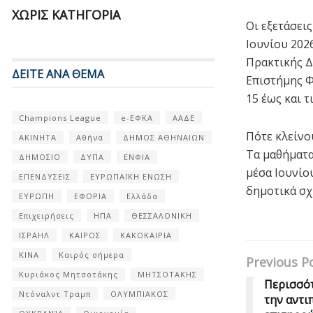
ΧΩΡΊΣ ΚΑΤΗΓΟΡΊΑ
Οι εξετάσεις
Ιουνίου 202
Πρακτικής Δ
ΔΕΙΤΕ ΑΝΑ ΘΕΜΑ
Επιστήμης Φ
15 έως και τ
Champions League
e-ΕΦΚΑ
ΑΑΔΕ
Πότε κλείνο
ΑΚΙΝΗΤΑ
Αθήνα
ΔΗΜΟΣ ΑΘΗΝΑΙΩΝ
Τα μαθήματα
ΔΗΜΟΣΙΟ
ΔΥΠΑ
ΕΝΦΙΑ
μέσα Ιουνίου
ΕΠΕΝΔΥΣΕΙΣ
ΕΥΡΩΠΑΪΚΗ ΕΝΩΣΗ
δημοτικά σχο
ΕΥΡΩΠΗ
ΕΦΟΡΙΑ
Ελλάδα
Επιχειρήσεις
ΗΠΑ
ΘΕΣΣΑΛΟΝΙΚΗ
ΙΣΡΑΗΛ
ΚΑΙΡΟΣ
ΚΑΚΟΚΑΙΡΙΑ
ΚΙΝΑ
Καιρός σήμερα
Previous P
Κυριάκος Μητσοτάκης
ΜΗΤΣΟΤΑΚΗΣ
Περισσότ
Ντόναλντ Τραμπ
ΟΛΥΜΠΙΑΚΟΣ
την αντι