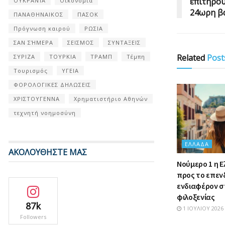
επιτηρού
ΟΥΚΡΑΝΊΑ
Οικονομία
24ωρη β
ΠΑΝΑΘΗΝΑΙΚΟΣ
ΠΑΣΟΚ
Πρόγνωση καιρού
ΡΩΣΙΑ
ΣΑΝ ΣΉΜΕΡΑ
ΣΕΙΣΜΟΣ
ΣΥΝΤΑΞΕΙΣ
Related
Post
ΣΥΡΙΖΑ
ΤΟΥΡΚΙΑ
ΤΡΑΜΠ
Τέμπη
Τουρισμός
ΥΓΕΙΑ
ΦΟΡΟΛΟΓΙΚΕΣ ΔΗΛΩΣΕΙΣ
ΧΡΙΣΤΟΥΓΕΝΝΑ
Χρηματιστήριο Αθηνών
τεχνητή νοημοσύνη
ΕΛΛΆΔΑ
ΑΚΟΛΟΥΘΗΣΤΕ ΜΑΣ
Nούμερο 1 η 
προς το επεν
ενδιαφέρον σ
φιλοξενίας
87k
1 ΙΟΥΛΊΟΥ 2026
Followers