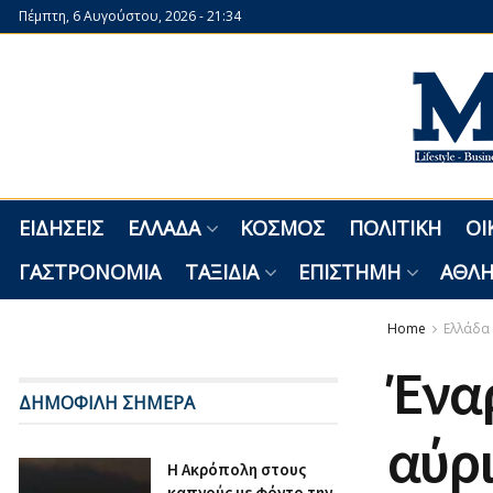
Πέμπτη, 6 Αυγούστου, 2026 - 21:34
ΕΙΔΉΣΕΙΣ
ΕΛΛΆΔΑ
ΚΌΣΜΟΣ
ΠΟΛΙΤΙΚΉ
ΟΙ
ΓΑΣΤΡΟΝΟΜΊΑ
ΤΑΞΊΔΙΑ
ΕΠΙΣΤΉΜΗ
ΑΘΛΗ
Home
Ελλάδα
Έναρ
ΔΗΜΟΦΙΛΗ ΣΗΜΕΡΑ
αύρι
Η Ακρόπολη στους
καπνούς με φόντο την