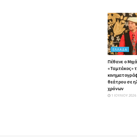
ΕΛΛΆΔΑ
Πέθανε ο Μιχά
«Ταμτάκος» τ
κινηματογράφ
θεάτρου σε ηλ
χρόνων
1 ΙΟΥΛΊΟΥ 2026