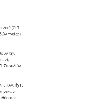
ινικά (Ο.Π.
δών Υγείας)
θούν την
δών),
.Π. Σπουδών
ν ΕΠΑΛ, έχει
ληνικών.
ουθήσουν,