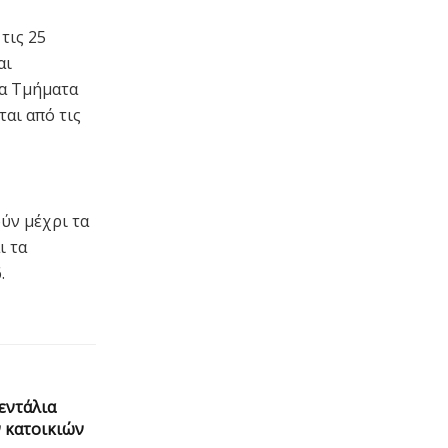
τις 25
αι
τα Τμήματα
αι από τις
ύν μέχρι τα
ι τα
.
βεντάλια
 κατοικιών