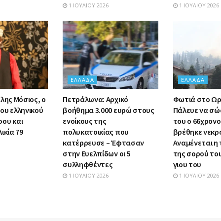
1 ΙΟΥΛΊΟΥ 2026
1 ΙΟΥΛΊΟΥ 2026
ΕΛΛΆΔΑ
ΕΛΛΆΔΑ
λης Μόσιος, ο
Πετράλωνα: Αρχικό
Φωτιά στο Ωρ
ου ελληνικού
βοήθημα 3.000 ευρώ στους
Πάλευε να σώσ
ου και
ενοίκους της
του ο 66χρον
ικία 79
πολυκατοικίας που
βρέθηκε νεκρ
κατέρρευσε – Έφτασαν
Αναμένεται η
στην Ευελπίδων οι 5
της σορού το
συλληφθέντες
γιου του
1 ΙΟΥΛΊΟΥ 2026
1 ΙΟΥΛΊΟΥ 2026