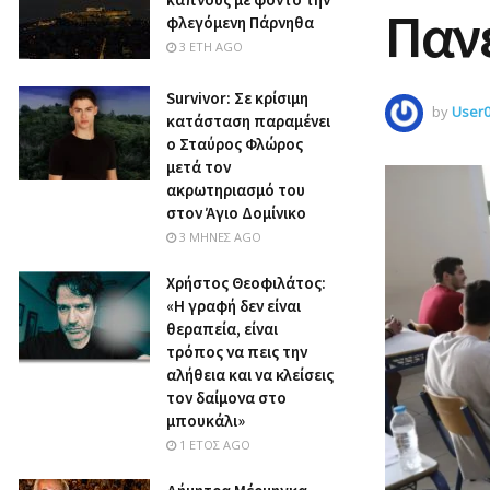
Παν
φλεγόμενη Πάρνηθα
3 ΈΤΗ AGO
Survivor: Σε κρίσιμη
by
User
κατάσταση παραμένει
ο Σταύρος Φλώρος
μετά τον
ακρωτηριασμό του
στον Άγιο Δομίνικο
3 ΜΉΝΕΣ AGO
Χρήστος Θεοφιλάτος:
«Η γραφή δεν είναι
θεραπεία, είναι
τρόπος να πεις την
αλήθεια και να κλείσεις
τον δαίμονα στο
μπουκάλι»
1 ΈΤΟΣ AGO