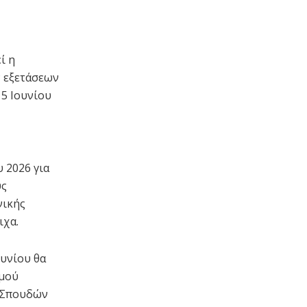
ί η
 εξετάσεων
15 Ιουνίου
 2026 για
υς
νικής
ιχα.
ουνίου θα
σμού
ι Σπουδών