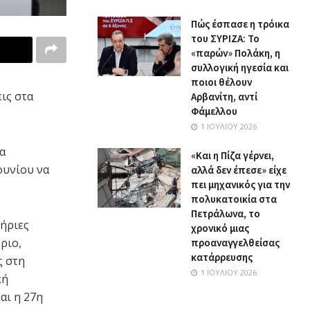
Πώς έσπασε η τρόικα
του ΣΥΡΙΖΑ: Το
«παρών» Πολάκη, η
συλλογική ηγεσία και
ποιοι θέλουν
ις στα
Αρβανίτη, αντί
Φάμελλου
1 ΙΟΥΛΊΟΥ 2026
θα
«Και η Πίζα γέρνει,
Ιουνίου να
αλλά δεν έπεσε» είχε
πει μηχανικός για την
πολυκατοικία στα
Πετράλωνα, το
τήριες
χρονικό μιας
ριο,
προαναγγελθείσας
κατάρρευσης
ς στη
1 ΙΟΥΛΊΟΥ 2026
κή
αι η 27η