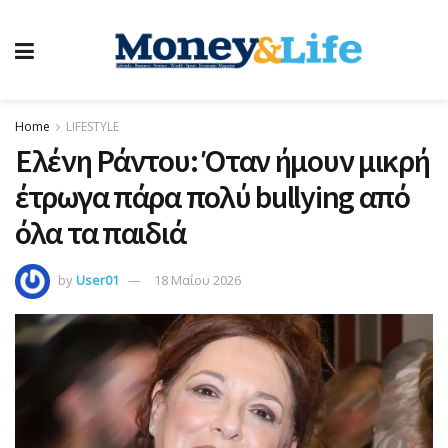
Home
LIFESTYLE
Ελένη Ράντου: Όταν ήμουν μικρή
έτρωγα πάρα πολύ bullying από
όλα τα παιδιά
by
User01
18 Μαΐου 2026