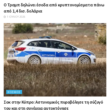
Ο Τραμπ δηλώνει έσοδα από κρυπτονομίσματα πάνω
από 1,4 δισ. δολάρια
1 ΙΟΥΛΊΟΥ 2026
ΚΌΣΜΟΣ
Σοκ στην Κύπρο: Αστυνομικός πυροβόλησε τη σύζυγό
του και στη συνέχεια αυτοκτόνησε