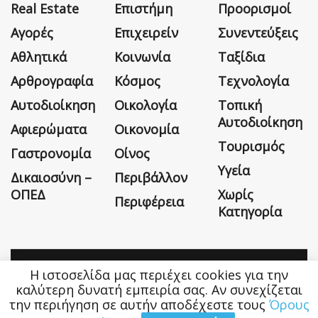
Real Estate
Επιστήμη
Προορισμοί
Αγορές
Επιχειρείν
Συνεντεύξεις
Αθλητικά
Κοινωνία
Ταξίδια
Αρθρογραφία
Κόσμος
Τεχνολογία
Αυτοδιοίκηση
Οικολογία
Τοπική
Αυτοδιοίκηση
Αφιερώματα
Οικονομία
Τουρισμός
Γαστρονομία
Οίνος
Υγεία
Δικαιοσύνη –
Περιβάλλον
ΟΠΕΔ
Χωρίς
Περιφέρεια
Κατηγορία
Η ιστοσελίδα μας περιέχει cookies για την
Η εταιρεία
Όροι Χρήσης
Επικοινωνία
καλύτερη δυνατή εμπειρία σας. Αν συνεχίζεται
την περιήγηση σε αυτήν αποδέχεστε τους
Όρους
Money&Life
©