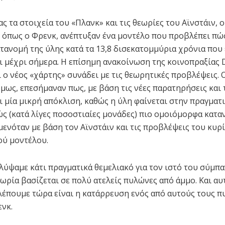
 τα στοιχεία του «Πλανκ» και τις θεωρίες του Αϊνστάιν, ο
 όπως ο Φρενκ, ανέπτυξαν ένα μοντέλο που προβλέπει πώ
κατανομή της ύλης κατά τα 13,8 δισεκατομμύρια χρόνια που
 μέχρι σήμερα. Η επίσημη ανακοίνωση της κοινοπραξίας 
ι ο νέος «χάρτης» συνάδει με τις θεωρητικές προβλέψεις. 
όμως, επεσήμαναν πως, με βάση τις νέες παρατηρήσεις και
ι μία μικρή απόκλιση, καθώς η ύλη φαίνεται στην πραγματ
ώς (κατά λίγες ποσοστιαίες μονάδες) πιο ομοιόμορφα κατ
αμενόταν με βάση τον Αϊνστάιν και τις προβλέψεις του κυ
ύ μοντέλου.
λύψαμε κάτι πραγματικά θεμελιακό για τον ιστό του σύμπα
ωρία βασίζεται σε πολύ ατελείς πυλώνες από άμμο. Και αυ
λέπουμε τώρα είναι η κατάρρευση ενός από αυτούς τους π
ενκ.