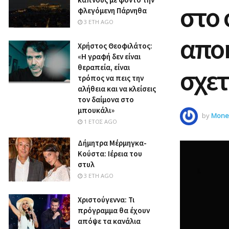
στο 
φλεγόμενη Πάρνηθα
3 ΈΤΗ AGO
αποκ
Χρήστος Θεοφιλάτος:
«Η γραφή δεν είναι
θεραπεία, είναι
σχετ
τρόπος να πεις την
αλήθεια και να κλείσεις
τον δαίμονα στο
μπουκάλι»
by
Money
1 ΈΤΟΣ AGO
Δήμητρα Μέρμηγκα-
Κούστα: Ιέρεια του
στυλ
3 ΈΤΗ AGO
Χριστούγεννα: Τι
πρόγραμμα θα έχουν
απόψε τα κανάλια