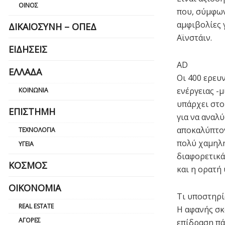
ΟΊΝΟΣ
που, σύμφων
αμφιβολίες 
ΔΙΚΑΙΟΣΎΝΗ – ΟΠΕΔ
Αϊνστάιν.
ΕΙΔΉΣΕΙΣ
AD
ΕΛΛΆΔΑ
Οι 400 ερευ
ενέργειας -
ΚΟΙΝΩΝΊΑ
υπάρχει στο
ΕΠΙΣΤΉΜΗ
για να αναλ
αποκαλύπτον
ΤΕΧΝΟΛΟΓΊΑ
πολύ χαμηλή
ΥΓΕΊΑ
διαφορετικά
ΚΌΣΜΟΣ
και η ορατή 
ΟΙΚΟΝΟΜΊΑ
Τι υποστηρί
REAL ESTATE
Η αφανής σκ
ΑΓΟΡΈΣ
επίδραση πά