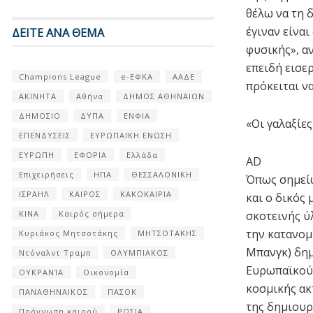
θέλω να τη 
έγιναν είνα
ΔΕΙΤΕ ΑΝΑ ΘΕΜΑ
φυσικής», αν
επειδή εισερ
Champions League
e-ΕΦΚΑ
ΑΑΔΕ
πρόκειται ν
ΑΚΙΝΗΤΑ
Αθήνα
ΔΗΜΟΣ ΑΘΗΝΑΙΩΝ
ΔΗΜΟΣΙΟ
ΔΥΠΑ
ΕΝΦΙΑ
«Οι γαλαξίε
ΕΠΕΝΔΥΣΕΙΣ
ΕΥΡΩΠΑΪΚΗ ΕΝΩΣΗ
ΕΥΡΩΠΗ
ΕΦΟΡΙΑ
Ελλάδα
AD
Επιχειρήσεις
ΗΠΑ
ΘΕΣΣΑΛΟΝΙΚΗ
Όπως σημείω
ΙΣΡΑΗΛ
ΚΑΙΡΟΣ
ΚΑΚΟΚΑΙΡΙΑ
και ο δικός
σκοτεινής ύ
ΚΙΝΑ
Καιρός σήμερα
την κατανομ
Κυριάκος Μητσοτάκης
ΜΗΤΣΟΤΑΚΗΣ
Μπανγκ) δημ
Ντόναλντ Τραμπ
ΟΛΥΜΠΙΑΚΟΣ
Ευρωπαϊκού 
ΟΥΚΡΑΝΊΑ
Οικονομία
κοσμικής ακ
ΠΑΝΑΘΗΝΑΙΚΟΣ
ΠΑΣΟΚ
της δημιουρ
Πρόγνωση καιρού
ΡΩΣΙΑ