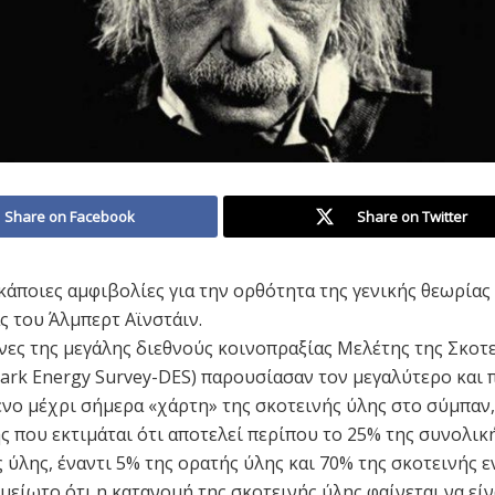
Share on Facebook
Share on Twitter
κάποιες αμφιβολίες για την ορθότητα της γενικής θεωρίας
ς του Άλμπερτ Αϊνστάιν.
νες της μεγάλης διεθνούς κοινοπραξίας Μελέτης της Σκοτ
Dark Energy Survey-DES) παρουσίασαν τον μεγαλύτερο και 
ο μέχρι σήμερα «χάρτη» της σκοτεινής ύλης στο σύμπαν,
ς που εκτιμάται ότι αποτελεί περίπου το 25% της συνολικ
 ύλης, έναντι 5% της ορατής ύλης και 70% της σκοτεινής ε
μείωτο ότι η κατανομή της σκοτεινής ύλης φαίνεται να είν