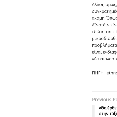
Άλλοι, όμως
συγκρατημέν
ακόμη. Όπως
Αϊνστάιν είν
εδώ κι εκεί
μικροδιορθώ
προβλήματα 
είναι ενδια
νέα επαναστ
ΠΗΓΗ : ethn
Previous P
«Θα έρθε
στην τάξ