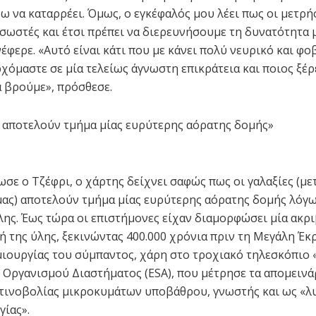
δω να καταρρέει. Όμως, ο εγκέφαλός μου λέει πως οι μετρή
ι σωστές και έτσι πρέπει να διερευνήσουμε τη δυνατότητα 
έφερε. «Αυτό είναι κάτι που με κάνει πολύ νευρικό και φο
χόμαστε σε μία τελείως άγνωστη επικράτεια και ποιος ξέρε
α βρούμε», πρόσθεσε.
ς αποτελούν τμήμα μίας ευρύτερης αόρατης δομής»
σε ο Τζέφρι, ο χάρτης δείχνει σαφώς πως οι γαλαξίες (μ
 μας) αποτελούν τμήμα μίας ευρύτερης αόρατης δομής λόγω
λης. Έως τώρα οι επιστήμονες είχαν διαμορφώσει μία ακρι
ή της ύλης, ξεκινώντας 400.000 χρόνια πριν τη Μεγάλη Έκ
ιουργίας του σύμπαντος, χάρη στο τροχιακό τηλεσκόπιο 
Οργανισμού Διαστήματος (ESA), που μέτρησε τα απομεινά
τινοβολίας μικροκυμάτων υποβάθρου, γνωστής και ως «
γίας».