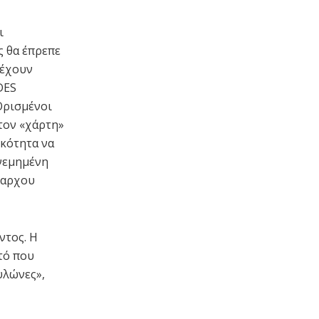
ι
ς θα έπρεπε
 έχουν
DES
Ορισμένοι
 τον «χάρτη»
ικότητα να
ανεμημένη
ρίαρχου
ντος. Η
τό που
υλώνες»,