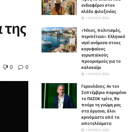
ενδιαφέρον στον
κλάδο φιλοξενίας
1 ΙΟΥΛΊΟΥ 2026
 της
«Ήλιος, πολιτισμός,
περιπέτεια»: Ελληνικό
νησί ανάμεσα στους
κορυφαίους
ευρωπαϊκούς
προορισμούς για το
0
0
καλοκαίρι
1 ΙΟΥΛΊΟΥ 2026
Γερουλάνος: Αν τον
Σεπτέμβριο παραμένει
το ΠΑΣΟΚ τρίτο, θα
πούμε τη γνώμη μας
στα όργανα, όλοι
κρινόμαστε από τα
αποτελέσματα
1 ΙΟΥΛΊΟΥ 2026