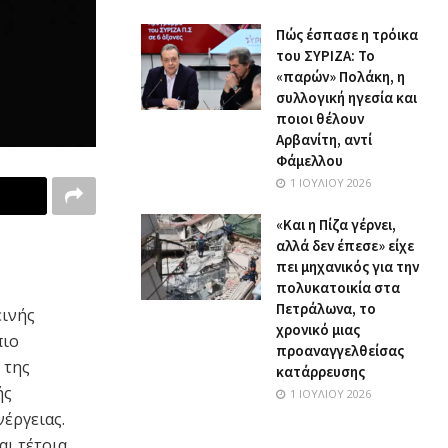
Πώς έσπασε η τρόικα
του ΣΥΡΙΖΑ: Το
«παρών» Πολάκη, η
συλλογική ηγεσία και
ποιοι θέλουν
Αρβανίτη, αντί
Φάμελλου
1 ΙΟΥΛΊΟΥ 2026
«Και η Πίζα γέρνει,
αλλά δεν έπεσε» είχε
πει μηχανικός για την
πολυκατοικία στα
Πετράλωνα, το
εινής
χρονικό μιας
πιο
προαναγγελθείσας
 της
κατάρρευσης
ής
1 ΙΟΥΛΊΟΥ 2026
νέργειας.
αι τέτοια