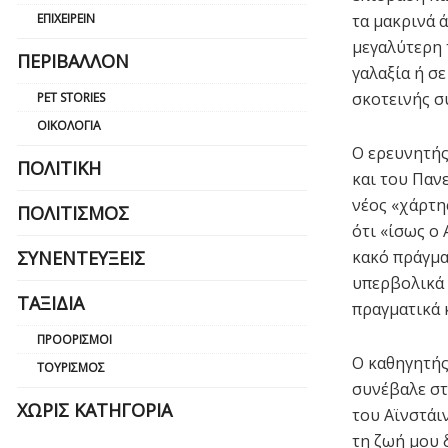
τα μακρινά 
ΕΠΙΧΕΙΡΕΊΝ
μεγαλύτερη 
ΠΕΡΙΒΆΛΛΟΝ
γαλαξία ή σ
σκοτεινής σ
PET STORIES
ΟΙΚΟΛΟΓΊΑ
Ο ερευνητής
ΠΟΛΙΤΙΚΉ
και του Παν
νέος «χάρτη
ΠΟΛΙΤΙΣΜΌΣ
ότι «ίσως ο 
κακό πράγμα,
ΣΥΝΕΝΤΕΎΞΕΙΣ
υπερβολικά 
ΤΑΞΊΔΙΑ
πραγματικά κ
ΠΡΟΟΡΙΣΜΟΊ
Ο καθηγητής
ΤΟΥΡΙΣΜΌΣ
συνέβαλε στ
ΧΩΡΊΣ ΚΑΤΗΓΟΡΊΑ
του Αϊνστάι
τη ζωή μου 