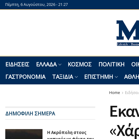
Πέμπτη, 6 Αυγούστου, 2026 - 21:27
ΕΙΔΉΣΕΙΣ
ΕΛΛΆΔΑ
ΚΌΣΜΟΣ
ΠΟΛΙΤΙΚΉ
ΟΙ
ΓΑΣΤΡΟΝΟΜΊΑ
ΤΑΞΊΔΙΑ
ΕΠΙΣΤΉΜΗ
ΑΘΛΗ
Home
Ειδήσει
Εκαν
ΔΗΜΟΦΙΛΗ ΣΗΜΕΡΑ
«Χάρ
Η Ακρόπολη στους
καπνούς με φόντο την