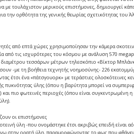
α με τουλάχιστον μερικούς επιστήμονες, δημιουργεί κάπ
για την ορθότητα της γενικής θεωρίας σχετικότητας του Ά
νητές από επτά χώρες χρησιμοποίησαν την κάμερα σκοτει
μία από τις ισχυρότερες του κόσμου με ανάλυση 570 megap
 διαμέτρου τεσσάρων μέτρων τηλεσκόπιο «Βίκτορ Μπλάνκ
ύσουν -με τη βοήθεια τεχνητής νοημοσύνης- 226 εκατομμύρ
τας έτσι ένα «πάτσγουορκ» με τεράστιες ολοσκότεινες κε
ς πυκνότητας ύλης (όπου η βαρύτητα μπορεί να συμπεριφ
) και πιο φωτεινές περιοχές (όπου είναι συγκεντρωμένη η
ύλη).
ζουν οι επιστήμονες
οτεινή ύλη -που ονομάστηκε έτσι ακριβώς επειδή είναι αό
νω στην ορατή ύλη, παραμορφώνοντας το φως που φθάνει