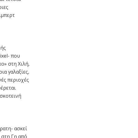
οιες
λμπερτ
νής
ixel- που
ο» στη Χιλή,
ια γαλαξίες,
νές περιοχές
έρεται
 σκοτεινή
ρατη- ασκεί
 στη Γη από