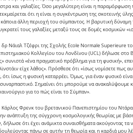
άστρα και γαλαξίες. Όσο μεγαλύτερη είναι η παραμόρφωση
τεκμαίρεται ότι η είναι η συγκέντρωση της σκοτεινής ύλης
ε κάποια άλλη περιοχή του σύμπαντος. Η βαρυτική δύναμη 
υγκρατεί τους γαλαξίες μεταξύ τους σε δομές κοσμικών «ι
 δρ Νάιαλ Τζέφρι της Σχολής Ecole Normale Superieure τ
επιστημιακού Κολλεγίου του Λονδίνου (UCL) δήλωσε στο B
ς» συνιστά «ένα πραγματικό πρόβλημα για τη φυσική», επε
Αϊνστάιν είχε λάθος». Πρόσθεσε ότι «ίσως νομίσετε πως αυ
 ότι ίσως η φυσική καταρρέει. Όμως, για έναν φυσικό είνα
συναρπαστικό. Σημαίνει ότι μπορούμε να ανακαλύψουμε κ
αινούργιο για το πώς είναι το Σύμπαν».
 Κάρλος Φρενκ του βρετανικού Πανεπιστημίου του Ντάραμ
ην ανάπτυξη της σύγχρονη κοσμολογικής θεωρίας με βάση
ν, δήλωσε ότι έχει ανάμικτα συναισθήματα ακούγοντας τα 
δουλεύοντας πάνω σε αυτήν τη θεωρία και η καρδιά μου λέ