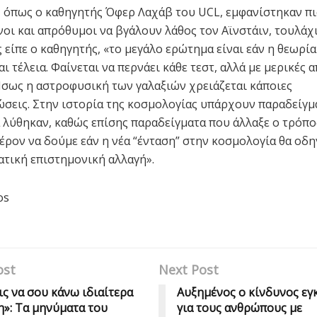
, όπως ο καθηγητής Όφερ Λαχάβ του UCL, εμφανίστηκαν π
οι και απρόθυμοι να βγάλουν λάθος τον Αϊνστάιν, τουλάχ
 είπε ο καθηγητής, «το μεγάλο ερώτημα είναι εάν η θεωρία
αι τέλεια. Φαίνεται να περνάει κάθε τεστ, αλλά με μερικές 
. Ίσως η αστροφυσική των γαλαξιών χρειάζεται κάποιες
σεις. Στην ιστορία της κοσμολογίας υπάρχουν παραδείγμ
λύθηκαν, καθώς επίσης παραδείγματα που άλλαξε ο τρόπο
φέρον να δούμε εάν η νέα “ένταση” στην κοσμολογία θα οδη
ατική επιστημονική αλλαγή».
os
ost
Next Post
ις να σου κάνω ιδιαίτερα
Αυξημένος ο κίνδυνος εγ
η»: Tα μηνύματα του
για τους ανθρώπους με