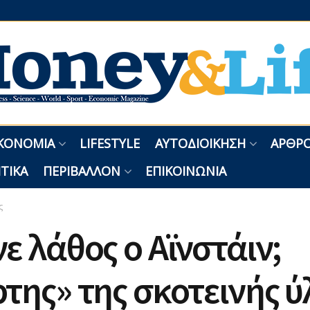
ΚΟΝΟΜΊΑ
LIFESTYLE
ΑΥΤΟΔΙΟΊΚΗΣΗ
ΑΡΘΡΟ
ΤΙΚΆ
ΠΕΡΙΒΆΛΛΟΝ
ΕΠΙΚΟΙΝΩΝΊΑ
ς
ε λάθος ο Αϊνστάιν;
της» της σκοτεινής ύ