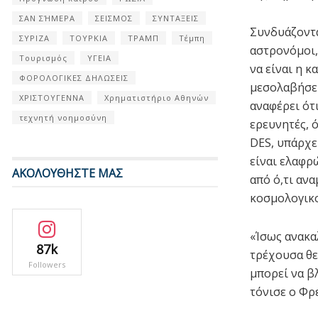
ΣΑΝ ΣΉΜΕΡΑ
ΣΕΙΣΜΟΣ
ΣΥΝΤΑΞΕΙΣ
Συνδυάζοντας
ΣΥΡΙΖΑ
ΤΟΥΡΚΙΑ
ΤΡΑΜΠ
Τέμπη
αστρονόμοι,
Τουρισμός
ΥΓΕΙΑ
να είναι η 
ΦΟΡΟΛΟΓΙΚΕΣ ΔΗΛΩΣΕΙΣ
μεσολαβήσει
ΧΡΙΣΤΟΥΓΕΝΝΑ
Χρηματιστήριο Αθηνών
αναφέρει ότ
τεχνητή νοημοσύνη
ερευνητές, 
DES, υπάρχε
είναι ελαφρ
ΑΚΟΛΟΥΘΗΣΤΕ ΜΑΣ
από ό,τι αν
κοσμολογικο
«Ίσως ανακα
87k
τρέχουσα θε
Followers
μπορεί να β
τόνισε ο Φρ