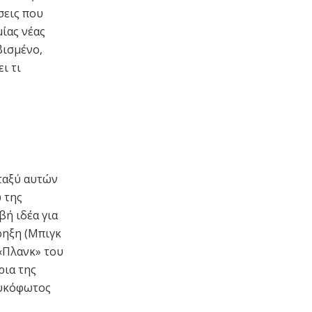
σεις που
μίας νέας
βισμένο,
ι τι
εταξύ αυτών
 της
βή ιδέα για
ρηξη (Μπιγκ
«Πλανκ» του
ρια της
λυκόφωτος