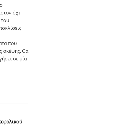
ιο
ιστον όχι
 του
αποκλίσεις
ατα που
ς σκέψης. Θα
γήσει σε μία
κεφαλικού