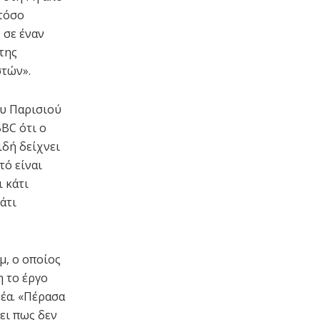
 τόσο
 σε έναν
της
στών».
ου Παρισιού
BC ότι ο
ιδή δείχνει
τό είναι
ι κάτι
άτι
, ο οποίος
 το έργο
νέα. «Πέρασα
ει πως δεν