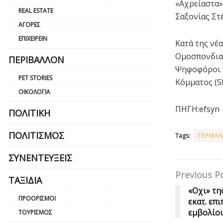
«Αχρείαστα»
REAL ESTATE
Σαξονίας Στέ
ΑΓΟΡΈΣ
ΕΠΙΧΕΙΡΕΊΝ
Κατά της νέ
Ομοσπονδιακ
ΠΕΡΙΒΆΛΛΟΝ
Ψηφοφόροι τ
PET STORIES
Κόμματος (S
ΟΙΚΟΛΟΓΊΑ
ΠΗΓΗ:efsyn
ΠΟΛΙΤΙΚΉ
ΠΟΛΙΤΙΣΜΌΣ
Tags:
ΓΕΡΜΑΝ
ΣΥΝΕΝΤΕΎΞΕΙΣ
Previous P
ΤΑΞΊΔΙΑ
«Οχι» τη
ΠΡΟΟΡΙΣΜΟΊ
εκατ. επ
εμβολίου
ΤΟΥΡΙΣΜΌΣ