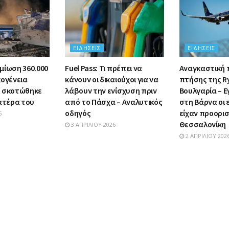
ΕΙΔΉΣΕΙΣ
ΕΙΔΉΣΕΙΣ
μίωση 360.000
Fuel Pass: Τι πρέπει να
Αναγκαστική
κογένεια
κάνουν οι δικαιούχοι για να
πτήσης της R
υ σκοτώθηκε
λάβουν την ενίσχυση πριν
Βουλγαρία – Ε
πατέρα του
από το Πάσχα – Αναλυτικός
στη Βάρνα οι
οδηγός
είχαν προορι
6
Θεσσαλονίκη
3 ΑΠΡΙΛΊΟΥ 2026
2 ΑΠΡΙΛΊΟΥ 202