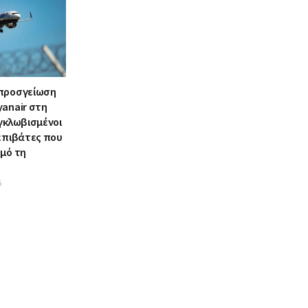
 προσγείωση
yanair στη
γκλωβισμένοι
 επιβάτες που
σμό τη
6