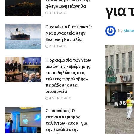
για 
φλεγόμενη Πάρνηθα
3 ΈΤΗ AGO
Οικογένεια Εμπειρικού:
by
Money
Μια Δυναστεία στην
Ελληνική Ναυτιλία
2 ΈΤΗ AGO
Η ορκωμοσία των νέων
μελών της κυβέρνησης
και οι δηλώσεις στις
τελετές παραλαβής –
παράδοσης στα
υπουργεία
4 ΜΉΝΕΣ AGO
Στουρνάρας: Ο
επαναπατρισμός
ταλέντων «ατού» για
την Ελλάδα στην