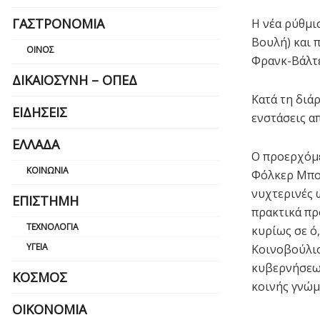
ΓΑΣΤΡΟΝΟΜΊΑ
Η νέα ρύθμι
Βουλή) και 
ΟΊΝΟΣ
Φρανκ-Βάλτε
ΔΙΚΑΙΟΣΎΝΗ – ΟΠΕΔ
Κατά τη διά
ΕΙΔΉΣΕΙΣ
ενστάσεις α
ΕΛΛΆΔΑ
Ο προερχόμε
ΚΟΙΝΩΝΊΑ
Φόλκερ Μπου
νυχτερινές 
ΕΠΙΣΤΉΜΗ
πρακτικά πρ
ΤΕΧΝΟΛΟΓΊΑ
κυρίως σε ό
ΥΓΕΊΑ
Κοινοβούλιο
κυβερνήσεων
ΚΌΣΜΟΣ
κοινής γνώμ
ΟΙΚΟΝΟΜΊΑ