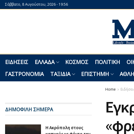
Σάββατο, 8 Αυγούστου, 2026 - 19:56
ΕΙΔΉΣΕΙΣ
ΕΛΛΆΔΑ
ΚΌΣΜΟΣ
ΠΟΛΙΤΙΚΉ
ΟΙ
ΓΑΣΤΡΟΝΟΜΊΑ
ΤΑΞΊΔΙΑ
ΕΠΙΣΤΉΜΗ
ΑΘΛΗ
Home
Ειδήσει
Εγκρ
ΔΗΜΟΦΙΛΗ ΣΗΜΕΡΑ
«φρέ
Η Ακρόπολη στους
καπνούς με φόντο την