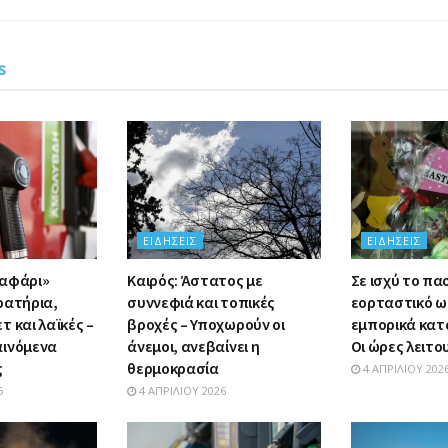
s
ΕΙΔΉΣΕΙΣ
ΕΙΔΉΣΕΙΣ
σαφάρι»
Καιρός: Άστατος με
Σε ισχύ το πα
ρατήρια,
συννεφιά και τοπικές
εορταστικό ω
 και λαϊκές –
βροχές – Υποχωρούν οι
εμπορικά κατ
αινόμενα
άνεμοι, ανεβαίνει η
Οι ώρες λειτο
ς
θερμοκρασία
4 ΑΠΡΙΛΊΟΥ 202
6
4 ΑΠΡΙΛΊΟΥ 2026