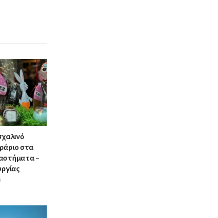
σχαλινό
ράριο στα
αστήματα –
υργίας
6