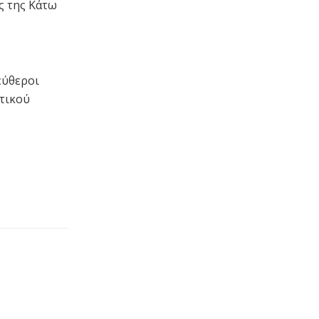
ς της Κάτω
εύθεροι
τικού