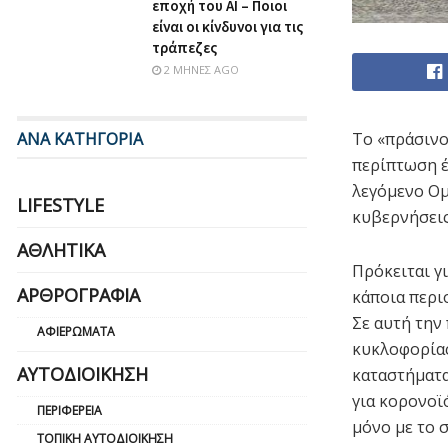
εποχή του ΑΙ – Ποιοι
είναι οι κίνδυνοι για τις
τράπεζες
2 ΜΉΝΕΣ AGO
ΑΝΑ ΚΑΤΗΓΟΡΙΑ
Το «πράσινο
περίπτωση έ
λεγόμενο Ομ
LIFESTYLE
κυβερνήσεις
ΑΘΛΗΤΙΚΆ
Πρόκειται γ
ΑΡΘΡΟΓΡΑΦΊΑ
κάποια περι
Σε αυτή την
ΑΦΙΕΡΏΜΑΤΑ
κυκλοφορίας 
ΑΥΤΟΔΙΟΊΚΗΣΗ
καταστήματα
για κορονοϊ
ΠΕΡΙΦΈΡΕΙΑ
μόνο με το σ
ΤΟΠΙΚΉ ΑΥΤΟΔΙΟΊΚΗΣΗ