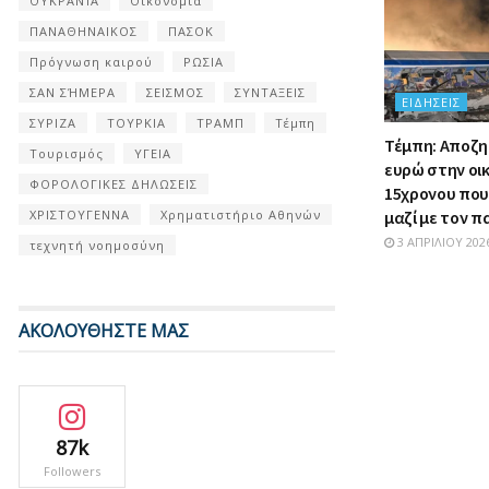
ΟΥΚΡΑΝΊΑ
Οικονομία
ΠΑΝΑΘΗΝΑΙΚΟΣ
ΠΑΣΟΚ
Πρόγνωση καιρού
ΡΩΣΙΑ
ΣΑΝ ΣΉΜΕΡΑ
ΣΕΙΣΜΟΣ
ΣΥΝΤΑΞΕΙΣ
ΕΙΔΉΣΕΙΣ
ΣΥΡΙΖΑ
ΤΟΥΡΚΙΑ
ΤΡΑΜΠ
Τέμπη
Τέμπη: Αποζη
Τουρισμός
ΥΓΕΙΑ
ευρώ στην οι
ΦΟΡΟΛΟΓΙΚΕΣ ΔΗΛΩΣΕΙΣ
15χρονου πο
ΧΡΙΣΤΟΥΓΕΝΝΑ
Χρηματιστήριο Αθηνών
μαζί με τον 
3 ΑΠΡΙΛΊΟΥ 202
τεχνητή νοημοσύνη
ΑΚΟΛΟΥΘΗΣΤΕ ΜΑΣ
87k
Followers