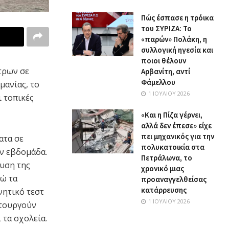
Πώς έσπασε η τρόικα
του ΣΥΡΙΖΑ: Το
«παρών» Πολάκη, η
συλλογική ηγεσία και
ποιοι θέλουν
τρων σε
Αρβανίτη, αντί
Φάμελλου
μανίας, το
1 ΙΟΥΛΊΟΥ 2026
 τοπικές
«Και η Πίζα γέρνει,
αλλά δεν έπεσε» είχε
πει μηχανικός για την
ατα σε
πολυκατοικία στα
ην εβδομάδα.
Πετράλωνα, το
υση της
χρονικό μιας
νώ τα
προαναγγελθείσας
κατάρρευσης
νητικό τεστ
1 ΙΟΥΛΊΟΥ 2026
ιτουργούν
 τα σχολεία.