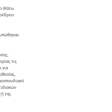
ο (Κάτω
ροέδρου
τυπώθηκαν
σης,
ορίας τις
 για
οθεσίας,
Ομοσπονδιακό
τιδιακών
χή της