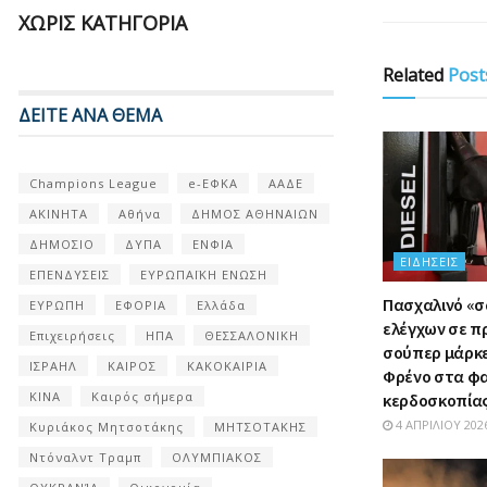
ΧΩΡΊΣ ΚΑΤΗΓΟΡΊΑ
Related
Post
ΔΕΙΤΕ ΑΝΑ ΘΕΜΑ
Champions League
e-ΕΦΚΑ
ΑΑΔΕ
ΑΚΙΝΗΤΑ
Αθήνα
ΔΗΜΟΣ ΑΘΗΝΑΙΩΝ
ΔΗΜΟΣΙΟ
ΔΥΠΑ
ΕΝΦΙΑ
ΕΙΔΉΣΕΙΣ
ΕΠΕΝΔΥΣΕΙΣ
ΕΥΡΩΠΑΪΚΗ ΕΝΩΣΗ
Πασχαλινό «
ΕΥΡΩΠΗ
ΕΦΟΡΙΑ
Ελλάδα
ελέγχων σε π
Επιχειρήσεις
ΗΠΑ
ΘΕΣΣΑΛΟΝΙΚΗ
σούπερ μάρκετ
ΙΣΡΑΗΛ
ΚΑΙΡΟΣ
ΚΑΚΟΚΑΙΡΙΑ
Φρένο στα φ
ΚΙΝΑ
Καιρός σήμερα
κερδοσκοπία
4 ΑΠΡΙΛΊΟΥ 202
Κυριάκος Μητσοτάκης
ΜΗΤΣΟΤΑΚΗΣ
Ντόναλντ Τραμπ
ΟΛΥΜΠΙΑΚΟΣ