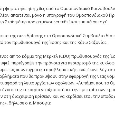
ση ψηφίστηκε ήδη χθες από το Ομοσπονδιακό Κοινοβούλι
πλέον απαιτείται μόνο η υπογραφή του Ομοσπονδιακού Π
ρ Σταϊνμάιερ προκειμένου να τεθεί και τυπικά σε ισχύ.
ρκεια της συνεδρίασης στο Ομοσπονδιακό Συμβούλιο δια
πό τον πρωθυπουργό της Έσσης και της Κάτω Σαξονίας.
νος απ’ το κόμμα της Μέρκελ (CDU) πρωθυπουργός της Έσ
φιέ, περιέγραψε την πρόνοια για περιορισμό της κυκλοφ
ώρες ως «συνταγματικά προβληματική», ενώ έκανε λόγο και
οβλήματα που θα προκύψουν στην εφαρμογή της νέας νομ
,τι αφορά τη λειτουργία των σχολείων. «Λυπάμαι που το 
 έχασε την ευκαιρία να αξιοποιήσει την εμπειρία των κρα
 στη διαχείριση κρίσεων και να κερδίσει έτσι την αποδο
ης», δήλωσε ο κ. Μπουφιέ.