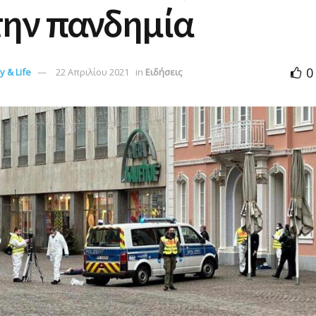
την πανδημία
0
 & Life
22 Απριλίου 2021
in
Ειδήσεις