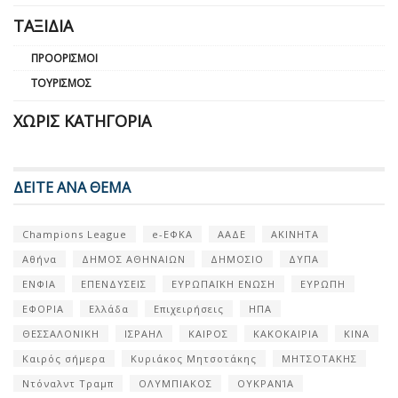
ΤΑΞΊΔΙΑ
ΠΡΟΟΡΙΣΜΟΊ
ΤΟΥΡΙΣΜΌΣ
ΧΩΡΊΣ ΚΑΤΗΓΟΡΊΑ
ΔΕΙΤΕ ΑΝΑ ΘΕΜΑ
Champions League
e-ΕΦΚΑ
ΑΑΔΕ
ΑΚΙΝΗΤΑ
Αθήνα
ΔΗΜΟΣ ΑΘΗΝΑΙΩΝ
ΔΗΜΟΣΙΟ
ΔΥΠΑ
ΕΝΦΙΑ
ΕΠΕΝΔΥΣΕΙΣ
ΕΥΡΩΠΑΪΚΗ ΕΝΩΣΗ
ΕΥΡΩΠΗ
ΕΦΟΡΙΑ
Ελλάδα
Επιχειρήσεις
ΗΠΑ
ΘΕΣΣΑΛΟΝΙΚΗ
ΙΣΡΑΗΛ
ΚΑΙΡΟΣ
ΚΑΚΟΚΑΙΡΙΑ
ΚΙΝΑ
Καιρός σήμερα
Κυριάκος Μητσοτάκης
ΜΗΤΣΟΤΑΚΗΣ
Ντόναλντ Τραμπ
ΟΛΥΜΠΙΑΚΟΣ
ΟΥΚΡΑΝΊΑ