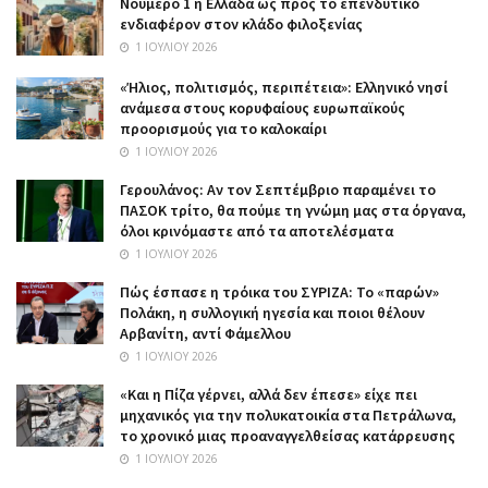
Nούμερο 1 η Ελλάδα ως προς το επενδυτικό
ενδιαφέρον στον κλάδο φιλοξενίας
1 ΙΟΥΛΊΟΥ 2026
«Ήλιος, πολιτισμός, περιπέτεια»: Ελληνικό νησί
ανάμεσα στους κορυφαίους ευρωπαϊκούς
προορισμούς για το καλοκαίρι
1 ΙΟΥΛΊΟΥ 2026
Γερουλάνος: Αν τον Σεπτέμβριο παραμένει το
ΠΑΣΟΚ τρίτο, θα πούμε τη γνώμη μας στα όργανα,
όλοι κρινόμαστε από τα αποτελέσματα
1 ΙΟΥΛΊΟΥ 2026
Πώς έσπασε η τρόικα του ΣΥΡΙΖΑ: Το «παρών»
Πολάκη, η συλλογική ηγεσία και ποιοι θέλουν
Αρβανίτη, αντί Φάμελλου
1 ΙΟΥΛΊΟΥ 2026
«Και η Πίζα γέρνει, αλλά δεν έπεσε» είχε πει
μηχανικός για την πολυκατοικία στα Πετράλωνα,
το χρονικό μιας προαναγγελθείσας κατάρρευσης
1 ΙΟΥΛΊΟΥ 2026