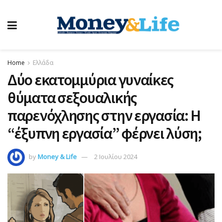
Home
Ελλάδα
Δύο εκατομμύρια γυναίκες
θύματα σεξουαλικής
παρενόχλησης στην εργασία: Η
“έξυπνη εργασία” φέρνει λύση;
by
Money & Life
2 Ιουλίου 2024