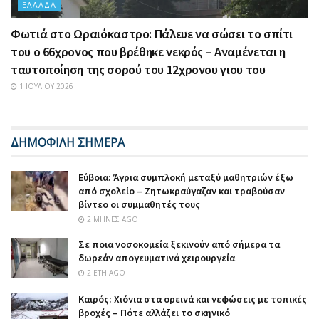
ΕΛΛΆΔΑ
Φωτιά στο Ωραιόκαστρο: Πάλευε να σώσει το σπίτι
του ο 66χρονος που βρέθηκε νεκρός – Αναμένεται η
ταυτοποίηση της σορού του 12χρονου γιου του
1 ΙΟΥΛΊΟΥ 2026
ΔΗΜΟΦΙΛΗ ΣΗΜΕΡΑ
Εύβοια: Άγρια συμπλοκή μεταξύ μαθητριών έξω
από σχολείο – Ζητωκραύγαζαν και τραβούσαν
βίντεο οι συμμαθητές τους
2 ΜΉΝΕΣ AGO
Σε ποια νοσοκομεία ξεκινούν από σήμερα τα
δωρεάν απογευματινά χειρουργεία
2 ΈΤΗ AGO
Καιρός: Χιόνια στα ορεινά και νεφώσεις με τοπικές
βροχές – Πότε αλλάζει το σκηνικό