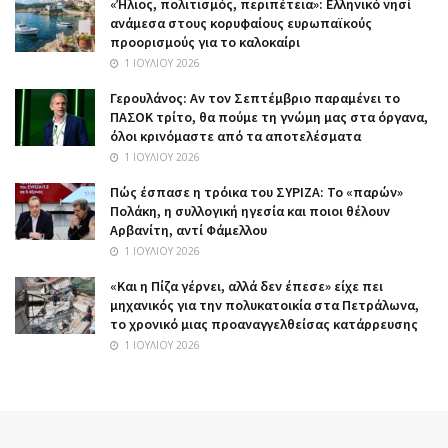
«Ήλιος, πολιτισμός, περιπέτεια»: Ελληνικό νησί
ανάμεσα στους κορυφαίους ευρωπαϊκούς
προορισμούς για το καλοκαίρι
1 ΙΟΥΛΊΟΥ 2026
Γερουλάνος: Αν τον Σεπτέμβριο παραμένει το
ΠΑΣΟΚ τρίτο, θα πούμε τη γνώμη μας στα όργανα,
όλοι κρινόμαστε από τα αποτελέσματα
1 ΙΟΥΛΊΟΥ 2026
Πώς έσπασε η τρόικα του ΣΥΡΙΖΑ: Το «παρών»
Πολάκη, η συλλογική ηγεσία και ποιοι θέλουν
Αρβανίτη, αντί Φάμελλου
1 ΙΟΥΛΊΟΥ 2026
«Και η Πίζα γέρνει, αλλά δεν έπεσε» είχε πει
μηχανικός για την πολυκατοικία στα Πετράλωνα,
το χρονικό μιας προαναγγελθείσας κατάρρευσης
1 ΙΟΥΛΊΟΥ 2026