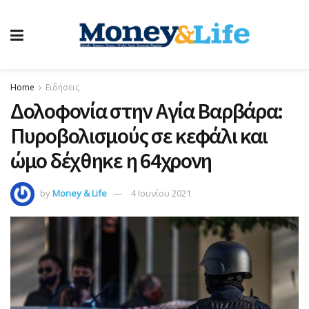
Home
Ειδήσεις
Δολοφονία στην Αγία Βαρβάρα:
Πυροβολισμούς σε κεφάλι και
ώμο δέχθηκε η 64χρονη
by
Money & Life
4 Ιουνίου 2021