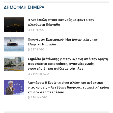
ΔΗΜΟΦΙΛΗ ΣΗΜΕΡΑ
Η Ακρόπολη στους καπνούς με φόντο την
φλεγόμενη Πάρνηθα
3 ΈΤΗ AGO
Οικογένεια Εμπειρικού: Μια Δυναστεία στην
Ελληνική Ναυτιλία
2 ΈΤΗ AGO
Σημάδια βελτίωσης για την 3χρονη από την Κρήτη
που υπέστη κακοποίηση, αναπνέει χωρίς
υποστήριξη και παίζει με τάμπλετ
2 ΜΉΝΕΣ AGO
Λαγκάρντ: Η Ευρώπη είναι πλέον πιο ανθεκτική
στις κρίσεις – Αντέξαμε δασμούς, τραπεζική κρίση
και σοκ στο πετρέλαιο
1 ΜΉΝΑ AGO