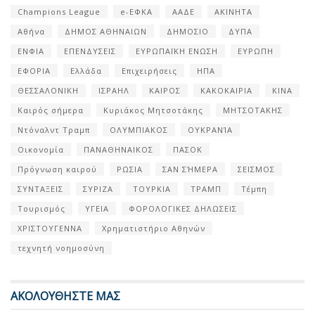
Champions League
e-ΕΦΚΑ
ΑΑΔΕ
ΑΚΙΝΗΤΑ
Αθήνα
ΔΗΜΟΣ ΑΘΗΝΑΙΩΝ
ΔΗΜΟΣΙΟ
ΔΥΠΑ
ΕΝΦΙΑ
ΕΠΕΝΔΥΣΕΙΣ
ΕΥΡΩΠΑΪΚΗ ΕΝΩΣΗ
ΕΥΡΩΠΗ
ΕΦΟΡΙΑ
Ελλάδα
Επιχειρήσεις
ΗΠΑ
ΘΕΣΣΑΛΟΝΙΚΗ
ΙΣΡΑΗΛ
ΚΑΙΡΟΣ
ΚΑΚΟΚΑΙΡΙΑ
ΚΙΝΑ
Καιρός σήμερα
Κυριάκος Μητσοτάκης
ΜΗΤΣΟΤΑΚΗΣ
Ντόναλντ Τραμπ
ΟΛΥΜΠΙΑΚΟΣ
ΟΥΚΡΑΝΊΑ
Οικονομία
ΠΑΝΑΘΗΝΑΙΚΟΣ
ΠΑΣΟΚ
Πρόγνωση καιρού
ΡΩΣΙΑ
ΣΑΝ ΣΉΜΕΡΑ
ΣΕΙΣΜΟΣ
ΣΥΝΤΑΞΕΙΣ
ΣΥΡΙΖΑ
ΤΟΥΡΚΙΑ
ΤΡΑΜΠ
Τέμπη
Τουρισμός
ΥΓΕΙΑ
ΦΟΡΟΛΟΓΙΚΕΣ ΔΗΛΩΣΕΙΣ
ΧΡΙΣΤΟΥΓΕΝΝΑ
Χρηματιστήριο Αθηνών
τεχνητή νοημοσύνη
ΑΚΟΛΟΥΘΗΣΤΕ ΜΑΣ