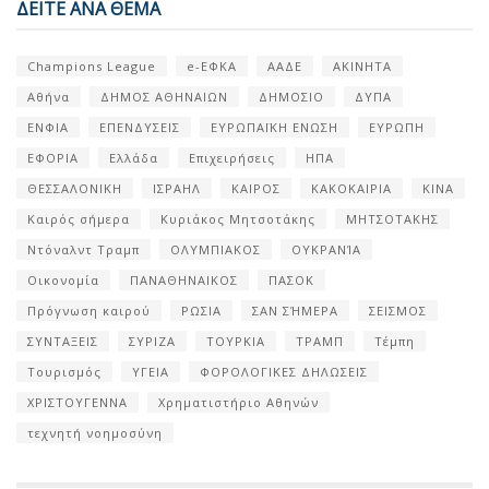
ΔΕΙΤΕ ΑΝΑ ΘΕΜΑ
Champions League
e-ΕΦΚΑ
ΑΑΔΕ
ΑΚΙΝΗΤΑ
Αθήνα
ΔΗΜΟΣ ΑΘΗΝΑΙΩΝ
ΔΗΜΟΣΙΟ
ΔΥΠΑ
ΕΝΦΙΑ
ΕΠΕΝΔΥΣΕΙΣ
ΕΥΡΩΠΑΪΚΗ ΕΝΩΣΗ
ΕΥΡΩΠΗ
ΕΦΟΡΙΑ
Ελλάδα
Επιχειρήσεις
ΗΠΑ
ΘΕΣΣΑΛΟΝΙΚΗ
ΙΣΡΑΗΛ
ΚΑΙΡΟΣ
ΚΑΚΟΚΑΙΡΙΑ
ΚΙΝΑ
Καιρός σήμερα
Κυριάκος Μητσοτάκης
ΜΗΤΣΟΤΑΚΗΣ
Ντόναλντ Τραμπ
ΟΛΥΜΠΙΑΚΟΣ
ΟΥΚΡΑΝΊΑ
Οικονομία
ΠΑΝΑΘΗΝΑΙΚΟΣ
ΠΑΣΟΚ
Πρόγνωση καιρού
ΡΩΣΙΑ
ΣΑΝ ΣΉΜΕΡΑ
ΣΕΙΣΜΟΣ
ΣΥΝΤΑΞΕΙΣ
ΣΥΡΙΖΑ
ΤΟΥΡΚΙΑ
ΤΡΑΜΠ
Τέμπη
Τουρισμός
ΥΓΕΙΑ
ΦΟΡΟΛΟΓΙΚΕΣ ΔΗΛΩΣΕΙΣ
ΧΡΙΣΤΟΥΓΕΝΝΑ
Χρηματιστήριο Αθηνών
τεχνητή νοημοσύνη