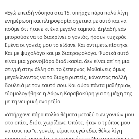
«Εγώ επειδή νόσησα στα 15, υπήρχε πάρα πολύ λίγη
ενημέρωση και πληροφορία σχετικά με αυτό και να
πούμε ότι ήτανε κι ένα μεγάλο ταμπού. Δηλαδή, εάν
μπορούσε να το διακρίνει ο γονιός, ήσουν τυχερός.
Εμένα οι γονείς μου το είδανε. Και αντιμετωπίστηκε.
Και με ψυχολόγο και με διατροφολόγο. Φυσικά αυτό
είναι μια χρονοβόρα διαδικασία, δεν είναι απ’ τη μια
στιγμή στην άλλη ότι το ξεπερνάς. Μαθαίνεις όμως
μεγαλώνοντας να το διαχειριστείς, κάνοντας πολλή
δουλειά με τον εαυτό σου. Και ούσα πάντα μαθήτρια»,
εξομολογήθηκε η Δάφνη Καραβοκύρη για τη μάχη της
με τη νευρική ανορεξία.
«Υπήρχανε πάρα πολλά θέματα μεταξύ των γονιών μου
στο σπίτι, διότι χωρίζανε. Οπότε, ήταν ο τρόπος μου
να τους πω “ε, γονείς, είμαι κι εγώ εδώ, θέλω λίγη
προσοχή, μπορείτε να σταματήσετε; Να σταματήσει να