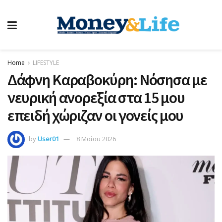
Home
LIFESTYLE
Δάφνη Καραβοκύρη: Νόσησα με
νευρική ανορεξία στα 15 μου
επειδή χώριζαν οι γονείς μου
by
User01
8 Μαΐου 2026