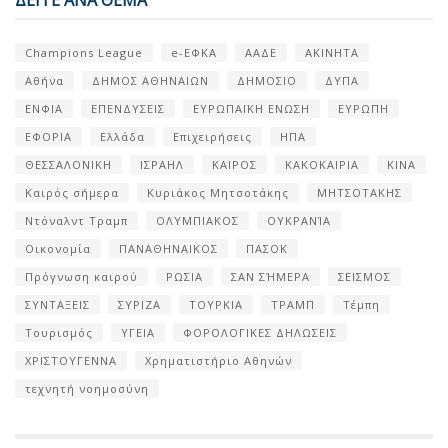
ΔΕΙΤΕ ΑΝΑ ΘΕΜΑ
Champions League
e-ΕΦΚΑ
ΑΑΔΕ
ΑΚΙΝΗΤΑ
Αθήνα
ΔΗΜΟΣ ΑΘΗΝΑΙΩΝ
ΔΗΜΟΣΙΟ
ΔΥΠΑ
ΕΝΦΙΑ
ΕΠΕΝΔΥΣΕΙΣ
ΕΥΡΩΠΑΪΚΗ ΕΝΩΣΗ
ΕΥΡΩΠΗ
ΕΦΟΡΙΑ
Ελλάδα
Επιχειρήσεις
ΗΠΑ
ΘΕΣΣΑΛΟΝΙΚΗ
ΙΣΡΑΗΛ
ΚΑΙΡΟΣ
ΚΑΚΟΚΑΙΡΙΑ
ΚΙΝΑ
Καιρός σήμερα
Κυριάκος Μητσοτάκης
ΜΗΤΣΟΤΑΚΗΣ
Ντόναλντ Τραμπ
ΟΛΥΜΠΙΑΚΟΣ
ΟΥΚΡΑΝΊΑ
Οικονομία
ΠΑΝΑΘΗΝΑΙΚΟΣ
ΠΑΣΟΚ
Πρόγνωση καιρού
ΡΩΣΙΑ
ΣΑΝ ΣΉΜΕΡΑ
ΣΕΙΣΜΟΣ
ΣΥΝΤΑΞΕΙΣ
ΣΥΡΙΖΑ
ΤΟΥΡΚΙΑ
ΤΡΑΜΠ
Τέμπη
Τουρισμός
ΥΓΕΙΑ
ΦΟΡΟΛΟΓΙΚΕΣ ΔΗΛΩΣΕΙΣ
ΧΡΙΣΤΟΥΓΕΝΝΑ
Χρηματιστήριο Αθηνών
τεχνητή νοημοσύνη