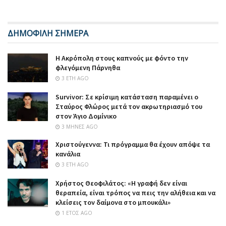
ΔΗΜΟΦΙΛΗ ΣΗΜΕΡΑ
Η Ακρόπολη στους καπνούς με φόντο την
φλεγόμενη Πάρνηθα
3 ΈΤΗ AGO
Survivor: Σε κρίσιμη κατάσταση παραμένει ο
Σταύρος Φλώρος μετά τον ακρωτηριασμό του
στον Άγιο Δομίνικο
3 ΜΉΝΕΣ AGO
Χριστούγεννα: Τι πρόγραμμα θα έχουν απόψε τα
κανάλια
3 ΈΤΗ AGO
Χρήστος Θεοφιλάτος: «Η γραφή δεν είναι
θεραπεία, είναι τρόπος να πεις την αλήθεια και να
κλείσεις τον δαίμονα στο μπουκάλι»
1 ΈΤΟΣ AGO