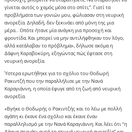
γίνεται αυτός ο χαμός μέσα στο σπίτι;”. Γιατί τα
προβλήματα των γονιών μου, φώλιασαν στη νευρική
ανορεξία. Δηλαδή, δεν ξεκινάει από μόνη της μια
μέρα… Οπότε ήτανε μία ανάγκη για προσοχή και
φροντίδα. Και μπορεί να μην αντιλήφθηκαν τον λόγο,
αλλά κατάλαβαν το πρόβλημα», δήλωσε ακόμα η
Δάφνη Καραβοκύρη, εξηγώντας πώς έφτασε στη
νευρική ανορεξία.
Ύστερα ερωτήθηκε για το σχόλιο του Θοδωρή
Ρακιντζή που την παραλλήλισε με την Νανά
Καραγιάννη, η οποία έφυγε από τη ζωή από νευρική
ανορεξία.
«Βγήκε ο Θοδωρής ο Ρακιντζής και το λέω με πολλή
αγάπη κι έκανε ένα σχόλιο και έκανε έναν
παραλληλισμό με την Νανά Καραγιάννη. Και λέει ότι “η
Δάφνη περνάει αυτή τη στιγμή νευρική ανορεξία” και