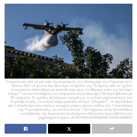
Στιγμιότυπο από το μέτωπο της πυρκαγιάς στο Αλεποχώρι την Παρασκευή 21
Μαΐου 2021. Η φωτιά που ξεκίνησε το βράδυ της Τετάρτης από το Σχιστό
Λουτρακίου επεκτάθηκε με κατεύθυνση προς τα Μέγαρα καίει για δεύτερο
24ωρο. Για την κατάσβεση της επιχειρούν στην περιοχή 278 πυροσβέστες με
89 οχήματα, 10 ομάδες πεζοπόρων τμημάτων, το ειδικό μηχανοκίνητο της
Πυροσβεστικής, το κινητό επιχειρησιακό κέντρο "Ολυμπος", 12 αεροπλάνα
και 2 ελικόπτερα που κάνουν συνεχώς ρίψεις νερού, καθώς και 1 ελικόπτερο
της Πυροσβεστικής, ως συντονιστικό. Ταυτόχρονα, στην προσπάθεια
κατάσβεσης της πυρκαγιάς συνδράμουν εθελοντές πυροσβέστες και
μηχανήματα έργου. (EUROKINISSI/ΜΙΧΑΛΗΣ ΚΑΡΑΓΙΑΝΝΗΣ)