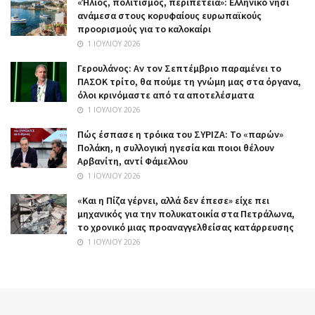
«Ήλιος, πολιτισμός, περιπέτεια»: Ελληνικό νησί
ανάμεσα στους κορυφαίους ευρωπαϊκούς
προορισμούς για το καλοκαίρι
1 ΙΟΥΛΊΟΥ 2026
Γερουλάνος: Αν τον Σεπτέμβριο παραμένει το
ΠΑΣΟΚ τρίτο, θα πούμε τη γνώμη μας στα όργανα,
όλοι κρινόμαστε από τα αποτελέσματα
1 ΙΟΥΛΊΟΥ 2026
Πώς έσπασε η τρόικα του ΣΥΡΙΖΑ: Το «παρών»
Πολάκη, η συλλογική ηγεσία και ποιοι θέλουν
Αρβανίτη, αντί Φάμελλου
1 ΙΟΥΛΊΟΥ 2026
«Και η Πίζα γέρνει, αλλά δεν έπεσε» είχε πει
μηχανικός για την πολυκατοικία στα Πετράλωνα,
το χρονικό μιας προαναγγελθείσας κατάρρευσης
1 ΙΟΥΛΊΟΥ 2026