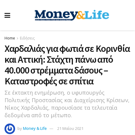
Home
Ειδήσεις
Χαρδαλιάς για φωτιά σε Κορινθία
και Αττική: Στάχτη πάνω από
40.000 στρέμματα δάσους –
Καταστροφές σε σπίτια
Σε έκτακτη ενημέρωση, ο υφυπουργός
Πολιτικής Προστασίας και Διαχείρισης Κρίσεων,
Νίκος Χαρδαλιάς, παρουσίασε τα τελευταία
δεδομένα από το μέτωπο.
by
Money & Life
21 Μαΐου 2021