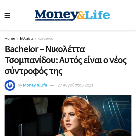
Home
Ελλάδα
Κοινωνία
Bachelor – Νικολέττα
Τσομπανίδου: Αυτός είναι ο νέος
σύντροφός της
by
Money & Life
27 Αυγούστου 2021