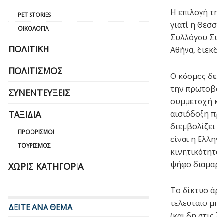
Η επιλογή τ
PET STORIES
γιατί η Θεσ
ΟΙΚΟΛΟΓΊΑ
Συλλόγου Συ
ΠΟΛΙΤΙΚΉ
Αθήνα, διεκ
ΠΟΛΙΤΙΣΜΌΣ
Ο κόσμος δε
την πρωτοβο
ΣΥΝΕΝΤΕΎΞΕΙΣ
συμμετοχή κ
ΤΑΞΊΔΙΑ
αισιόδοξη π
διεμβολίζει
ΠΡΟΟΡΙΣΜΟΊ
είναι η Ελλ
ΤΟΥΡΙΣΜΌΣ
κινητικότητ
ψήφο διαμαρ
ΧΩΡΊΣ ΚΑΤΗΓΟΡΊΑ
Το δίκτυο ά
τελευταίο μ
ΔΕΙΤΕ ΑΝΑ ΘΕΜΑ
(και δη στις