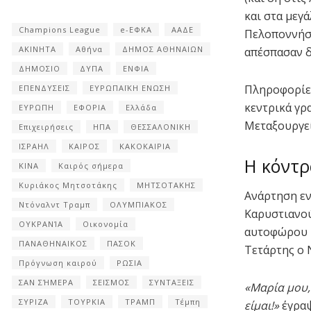
και στα μεγά
Champions League
e-ΕΦΚΑ
ΑΑΔΕ
Πελοποννήσο
ΑΚΙΝΗΤΑ
Αθήνα
ΔΗΜΟΣ ΑΘΗΝΑΙΩΝ
απέσπασαν δ
ΔΗΜΟΣΙΟ
ΔΥΠΑ
ΕΝΦΙΑ
Πληροφορίες
ΕΠΕΝΔΥΣΕΙΣ
ΕΥΡΩΠΑΪΚΗ ΕΝΩΣΗ
κεντρικά γρα
ΕΥΡΩΠΗ
ΕΦΟΡΙΑ
Ελλάδα
Μεταξουργεί
Επιχειρήσεις
ΗΠΑ
ΘΕΣΣΑΛΟΝΙΚΗ
ΙΣΡΑΗΛ
ΚΑΙΡΟΣ
ΚΑΚΟΚΑΙΡΙΑ
Η κόντρ
ΚΙΝΑ
Καιρός σήμερα
Κυριάκος Μητσοτάκης
ΜΗΤΣΟΤΑΚΗΣ
Ανάρτηση εν
Ντόναλντ Τραμπ
ΟΛΥΜΠΙΑΚΟΣ
Καρυστιανού
ΟΥΚΡΑΝΊΑ
Οικονομία
αυτοφώρου
ΠΑΝΑΘΗΝΑΙΚΟΣ
ΠΑΣΟΚ
Τετάρτης ο 
Πρόγνωση καιρού
ΡΩΣΙΑ
ΣΑΝ ΣΉΜΕΡΑ
ΣΕΙΣΜΟΣ
ΣΥΝΤΑΞΕΙΣ
«Μαρία μου,
ΣΥΡΙΖΑ
ΤΟΥΡΚΙΑ
ΤΡΑΜΠ
Τέμπη
είμαι!»
έγραψ