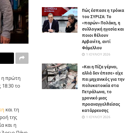
Πώς έσπασε η τρόικα
του ΣΥΡΙΖΑ: Το
«παρών» Πολάκη, η
συλλογική ηγεσία και
ποιοι θέλουν
Αρβανίτη, αντί
Φάμελλου
1 ΙΟΥΛΊΟΥ 2026
«Και η Πίζα γέρνει,
αλλά δεν έπεσε» είχε
ι η πρώτη
πει μηχανικός για την
 18:30 το
πολυκατοικία στα
Πετράλωνα, το
χρονικό μιας
προαναγγελθείσας
κη
και τη
κατάρρευσης
ροή της
1 ΙΟΥΛΊΟΥ 2026
α και η
 Άρειο Πάγο.