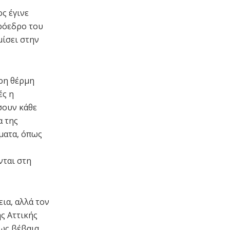
ς έγινε
πρόεδρο του
μίσει στην
ερη θέρμη
ές η
σουν κάθε
α της
ματα, όπως
νται στη
ια, αλλά τον
ς Αττικής
πως βέβαια