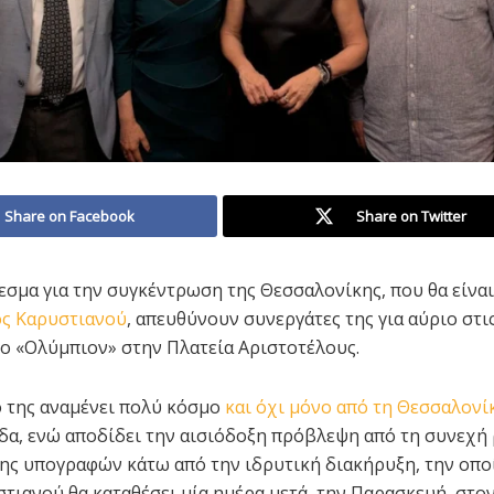
Share on Facebook
Share on Twitter
εσμα για την συγκέντρωση της Θεσσαλονίκης, που θα είνα
ς Καρυστιανού
, απευθύνουν συνεργάτες της για αύριο στις
ο «Ολύμπιον» στην Πλατεία Αριστοτέλους.
ο της αναμένει πολύ κόσμο
και όχι μόνο από τη Θεσσαλονί
δα, ενώ αποδίδει την αισιόδοξη πρόβλεψη από τη συνεχή 
ς υπογραφών κάτω από την ιδρυτική διακήρυξη, την οποί
τιανού θα καταθέσει μία ημέρα μετά, την Παρασκευή, στον