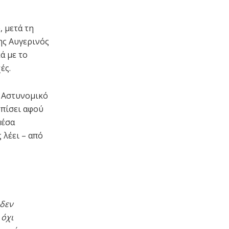
 μετά τη
ης Αυγερινός
ά με το
ές.
ο Αστυνομικό
οπίσει αφού
μέσα
 λέει – από
 δεν
 όχι