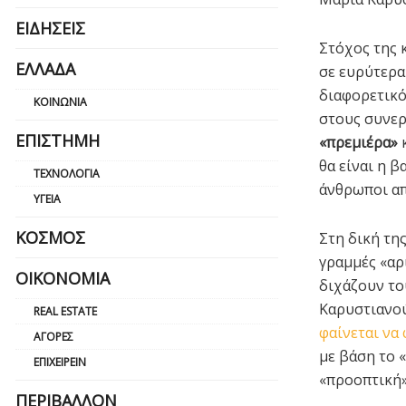
ΕΙΔΉΣΕΙΣ
Στόχος της 
ΕΛΛΆΔΑ
σε ευρύτερα 
διαφορετικό
ΚΟΙΝΩΝΊΑ
στους συνερ
ΕΠΙΣΤΉΜΗ
«πρεμιέρα»
κ
θα είναι η 
ΤΕΧΝΟΛΟΓΊΑ
άνθρωποι απ
ΥΓΕΊΑ
ΚΌΣΜΟΣ
Στη δική τη
γραμμές «αρι
ΟΙΚΟΝΟΜΊΑ
διχάζουν το
Καρυστιανού
REAL ESTATE
φαίνεται να
ΑΓΟΡΈΣ
με βάση το 
ΕΠΙΧΕΙΡΕΊΝ
«προοπτική»
ΠΕΡΙΒΆΛΛΟΝ