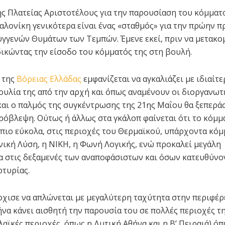
ης Πλατείας Αριστοτέλους για την παρουσίαση του κόμματο
σαλονίκη γενικότερα είναι ένας «σταθμός» για την πρώην 
γγενών Θυμάτων των Τεμπών. Έμενε εκεί, πριν να μετακο
δικώντας την είσοδο του κόμματός της στη βουλή.
 της
Βόρειας Ελλάδας
εμφανίζεται να αγκαλιάζει με ιδιαίτ
υλία της από την αρχή και όπως αναμένουν οι διοργανωτ
αι ο παλμός της συγκέντρωσης της 21ης Μαΐου θα ξεπερά
ρόβλεψη. Ούτως ή άλλως στα γκάλοπ φαίνεται ότι το κόμμ
 πιο εύκολα, στις περιοχές του Θερμαϊκού, υπάρχοντα κόμ
ηνική Λύση, η ΝΙΚΗ, η Φωνή Λογικής, ενώ προκαλεί μεγάλη
α στις δεξαμενές των αναποφάσιστων και όσων κατευθύνο
τυρίας.
ρχισε να απλώνεται με μεγαλύτερη ταχύτητα στην περιφέρε
ήνα κάνει αισθητή την παρουσία του σε πολλές περιοχές τη
 λαϊκές περιοχές, όπως η Δυτική Αθήνα και η Β’ Πειραιά) ό