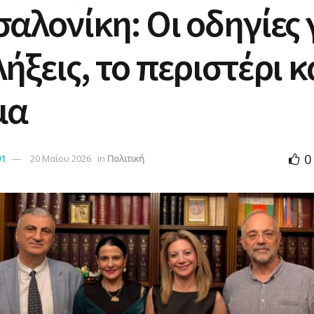
αλονίκη: Οι οδηγίες 
ήξεις, το περιστέρι κ
μα
0
01
20 Μαΐου 2026
in
Πολιτική