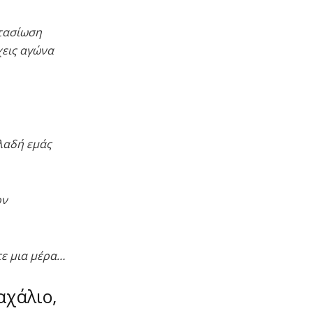
ντασίωση
χεις αγώνα
ηλαδή εμάς
ον
τε μια μέρα…
αχάλιο,