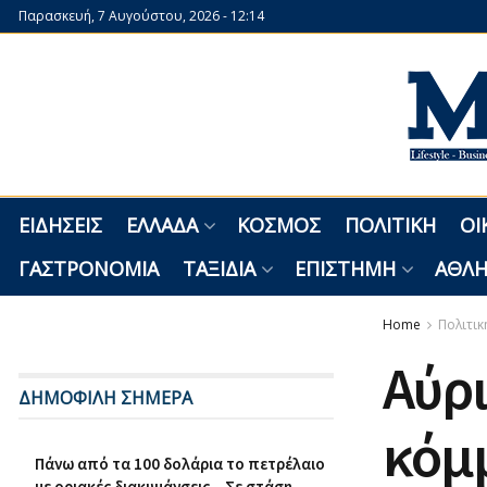
Παρασκευή, 7 Αυγούστου, 2026 - 12:14
ΕΙΔΉΣΕΙΣ
ΕΛΛΆΔΑ
ΚΌΣΜΟΣ
ΠΟΛΙΤΙΚΉ
ΟΙ
ΓΑΣΤΡΟΝΟΜΊΑ
ΤΑΞΊΔΙΑ
ΕΠΙΣΤΉΜΗ
ΑΘΛΗ
Home
Πολιτικ
Αύρι
ΔΗΜΟΦΙΛΗ ΣΗΜΕΡΑ
κόμ
Πάνω από τα 100 δολάρια το πετρέλαιο
με οριακές διακυμάνσεις – Σε στάση