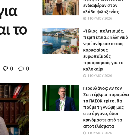
για
ενδιαφέρον στον
κλάδο φιλοξενίας
1 ΙΟΥΛΊΟΥ 2026
αι το
«Ήλιος, πολιτισμός,
περιπέτεια»: Ελληνικό
νησί ανάμεσα στους
κορυφαίους
ευρωπαϊκούς
προορισμούς για το
0
0
καλοκαίρι
1 ΙΟΥΛΊΟΥ 2026
Γερουλάνος: Αν τον
Σεπτέμβριο παραμένει
το ΠΑΣΟΚ τρίτο, θα
πούμε τη γνώμη μας
στα όργανα, όλοι
κρινόμαστε από τα
αποτελέσματα
1 ΙΟΥΛΊΟΥ 2026