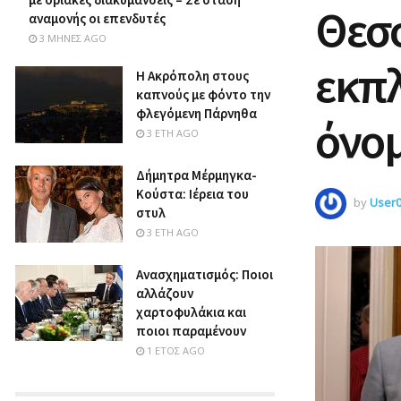
Θεσσ
αναμονής οι επενδυτές
3 ΜΉΝΕΣ AGO
εκπλ
Η Ακρόπολη στους
καπνούς με φόντο την
φλεγόμενη Πάρνηθα
όνο
3 ΈΤΗ AGO
Δήμητρα Μέρμηγκα-
Κούστα: Ιέρεια του
by
User
στυλ
3 ΈΤΗ AGO
Ανασχηματισμός: Ποιοι
αλλάζουν
χαρτοφυλάκια και
ποιοι παραμένουν
1 ΈΤΟΣ AGO