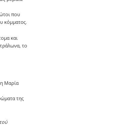
ρώτοι που
υ κόμματος.
τομα και
ετράλωνα, το
 η Μαρία
ερώματα της
ντού