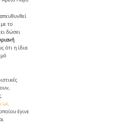
 απευθυνθεί
 με το
χει δώσει
υριανή
ς ότι η ίδια
σμό
ριστικές
ουν,
ς
ι ως
 οποίου έγινε
αι