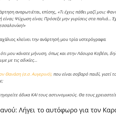
νάρτηση αναρωτιέται, επίσης,
«Τι έχεις πάθει μαζί μου; Φα
ή είναι; Ψύχωση είναι; Πρόσεξε μην γυρίσεις στα παλιά… Έ
εσσαλονίκη!»
αχάλιος κλείνει την ανάρτησή μου τρία υστερόγραφα:
ά ότι μου κάνατε μήνυση, όπως και στην Λάουρα Κοβέσι, δ
με με τις αδικίες…
ον Θανάση (σ.σ. Αυγερινό),
που είναι σοβαρό παιδί, γιατί τ
ε;
τηγορείτε άδικα ΚΑΙ τους αστυνομικούς. Θα τους χρειαστεί
ανού: Λήγει το αυτόφωρο για τον Καρ