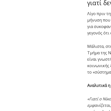
γιατί δ
Λίγο πριν τ
μήνυση που 
για συκοφα
γεγονός ότι
Μάλιστα, στ
Τμήμα της Ν
είναι γνωστ
κοινωνικής 
το «σύστημα
Αναλυτικά η
«Γιατί ο Νί
εμφανίζεται,