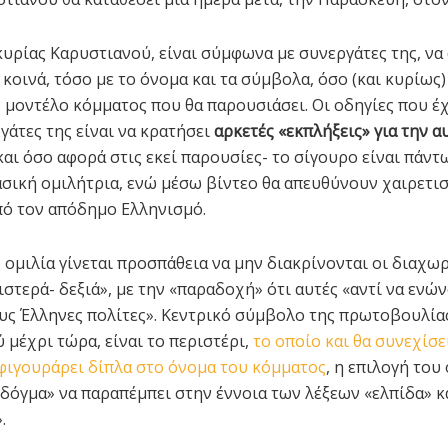
κυρίας Καρυστιανού, είναι σύμφωνα με συνεργάτες της, να
κοινά, τόσο με το όνομα και τα σύμβολα, όσο (και κυρίως)
 μοντέλο κόμματος που θα παρουσιάσει. Οι οδηγίες που έ
γάτες της είναι να κρατήσει
αρκετές «εκπλήξεις» για την α
αι όσο αφορά στις εκεί παρουσίες- το σίγουρο είναι πάντω
βασική ομιλήτρια, ενώ μέσω βίντεο θα απευθύνουν χαιρετι
ό τον απόδημο Ελληνισμό.
ς ομιλία γίνεται προσπάθεια να μην διακρίνονται οι διαχω
στερά- δεξιά», με την «παραδοχή» ότι αυτές «αντί να ενών
υς Έλληνες πολίτες». Κεντρικό σύμβολο της πρωτοβουλία
 μέχρι τώρα, είναι το περιστέρι,
το οποίο και θα συνεχίσε
 φιγουράρει δίπλα στο όνομα του κόμματος
, η επιλογή του
«δόγμα» να παραπέμπει στην έννοια των λέξεων «ελπίδα» κ
.