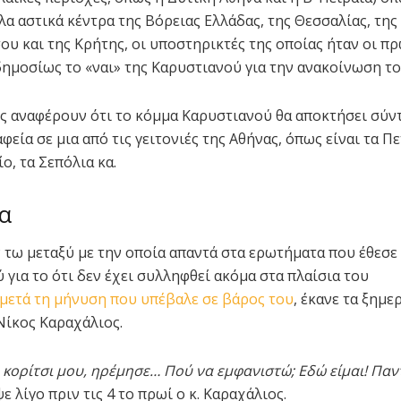
λα αστικά κέντρα της Βόρειας Ελλάδας, της Θεσσαλίας, της
υ και της Κρήτης, οι υποστηρικτές της οποίας ήταν οι π
ημοσίως το «ναι» της Καρυστιανού για την ανακοίνωση το
 αναφέρουν ότι το κόμμα Καρυστιανού θα αποκτήσει σύν
φεία σε μια από τις γειτονιές της Αθήνας, όπως είναι τα Π
ο, τα Σεπόλια κα.
α
 τω μεταξύ με την οποία απαντά στα ερωτήματα που έθεσε
 για το ότι δεν έχει συλληφθεί ακόμα στα πλαίσια του
μετά τη μήνυση που υπέβαλε σε βάρος του
, έκανε τα ξημ
Νίκος Καραχάλιος.
 κορίτσι μου, ηρέμησε… Πού να εμφανιστώ; Εδώ είμαι! Πα
ε λίγο πριν τις 4 το πρωί ο κ. Καραχάλιος.