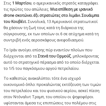
Στις
1 Μαρτίου
, ο αμερικανικός στρατός καταγράφει
τις πρώτες του απώλειες.
Μια επίθεση με ιρανικό
drone σκοτώνει έξι στρατιώτες στο λιμάνι Σουάιμπα
του Κουβέιτ.
Συνολικά, 13 Αμερικανοί στρατιωτικοί
θα χάσουν τη ζωή τους κατά τη διάρκεια της
σύγκρουσης, εκ των οποίων οι 6 σε ατύχημα κατά τη
συντριβή ενός αεροσκάφους ανεφοδιασμού.
Το Ιράν ανοίγει επίσης πύρ εναντίον πλοίων που
διέρχονται από τα
Στενά του Ορμούζ
, μπλοκάροντας
αυτό το στρατηγικό πέρασμα από το οποίο διέρχεται
το 1/5 του παγκόσμιου αργού πετρελαίου.
Το καθεστώς ανακαλύπτει τότε ένα ισχυρό
οικονομικό όπλο: προκαλώντας εκτόξευση των τιμών
του πετρελαίου και του φυσικού αερίου, ασκεί πίεση
στον Ντόναλντ Τραμπ, του οποίου οι ψηφοφόροι
υφίστανται άμεσα τις επιπτώσεις του πολέμου στις