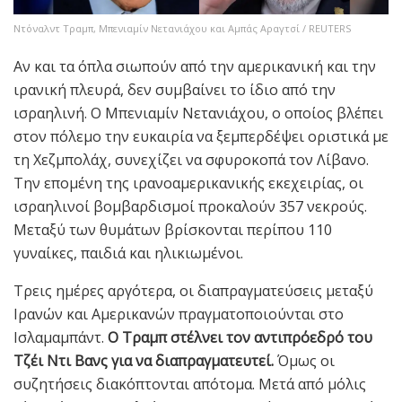
Ντόναλντ Τραμπ, Μπενιαμίν Νετανιάχου και Αμπάς Αραγτσί / REUTERS
Αν και τα όπλα σιωπούν από την αμερικανική και την
ιρανική πλευρά, δεν συμβαίνει το ίδιο από την
ισραηλινή. Ο Μπενιαμίν Νετανιάχου, ο οποίος βλέπει
στον πόλεμο την ευκαιρία να ξεμπερδέψει οριστικά με
τη Χεζμπολάχ, συνεχίζει να σφυροκοπά τον Λίβανο.
Την επομένη της ιρανοαμερικανικής εκεχειρίας, οι
ισραηλινοί βομβαρδισμοί προκαλούν 357 νεκρούς.
Μεταξύ των θυμάτων βρίσκονται περίπου 110
γυναίκες, παιδιά και ηλικιωμένοι.
Τρεις ημέρες αργότερα, οι διαπραγματεύσεις μεταξύ
Ιρανών και Αμερικανών πραγματοποιούνται στο
Ισλαμαμπάντ.
Ο Τραμπ στέλνει τον αντιπρόεδρό του
Τζέι Ντι Βανς για να διαπραγματευτεί.
Όμως οι
συζητήσεις διακόπτονται απότομα. Μετά από μόλις