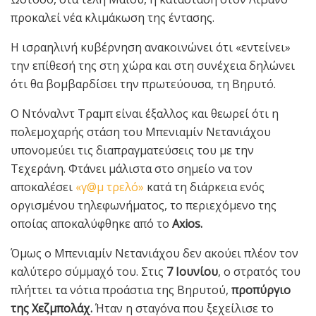
προκαλεί νέα κλιμάκωση της έντασης.
Η ισραηλινή κυβέρνηση ανακοινώνει ότι «εντείνει»
την επίθεσή της στη χώρα και στη συνέχεια δηλώνει
ότι θα βομβαρδίσει την πρωτεύουσα, τη Βηρυτό.
Ο Ντόναλντ Τραμπ είναι έξαλλος και θεωρεί ότι η
πολεμοχαρής στάση του Μπενιαμίν Νετανιάχου
υπονομεύει τις διαπραγματεύσεις του με την
Τεχεράνη. Φτάνει μάλιστα στο σημείο να τον
αποκαλέσει
«γ@μ τρελό»
κατά τη διάρκεια ενός
οργισμένου τηλεφωνήματος, το περιεχόμενο της
οποίας αποκαλύφθηκε από το
Axios.
Όμως ο Μπενιαμίν Νετανιάχου δεν ακούει πλέον τον
καλύτερο σύμμαχό του. Στις
7 Ιουνίου
, ο στρατός του
πλήττει τα νότια προάστια της Βηρυτού,
προπύργιο
της Χεζμπολάχ.
Ήταν η σταγόνα που ξεχείλισε το