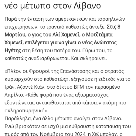
νέο μέτωπο στον Λίβανο
Παρά την ένταση των αμερικανικών και ισραηλινών
επιχειρήσεων, το ιρανικό καθεστώς άντεξε.
Στις 8
Μαρτίου, ο γιος του Αλί Χαμενεΐ, ο Μοτζτάμπα
Χαμενεΐ, επιλέγεται για να γίνει ο νέος Ανώτατος
Ηγέτης
στη θέση του πατέρα του. Γύρω του, το
καθεστώς αναδιαρθρώνεται. Και σκληραίνει.
«Πλέον οι Φρουροί της Επανάστασης και ο στρατός
κυριαρχούν στο καθεστώς», εξηγούσε η ειδικός για το
Ιράν, Αζαντέ Κιάν, στο δίκτυο BFM τον περασμένο
Απρίλιο. «Κάθε φορά που ένας αξιωματούχος
εξοντώνεται, αντικαθίσταται από κάποιον ακόμη πιο
σκληροπυρηνικό».
Παράλληλα, ένα άλλο μέτωπο ανοίγει στον Λίβανο.
Ενώ βρισκόταν σε ισχύ μια εύθραυστη κατάπαυση του
πυρός από τον Νοέμβριο του 2024, η Χεζμπολάχ, ο