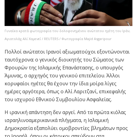
Γυναίκα κρατά φωτογραφία του δολοφονημένου ανώτατου ηγέτη του Ιράν,
Αγιατολάχ Αλί Χαμενεΐ / REUTERS / Φωτογραφία Majid Asgaripour
Πολλοί ανώτατοι Ιρανοί αξιωματούχοι εξοντώνονται
ταυτόχρονα: ο γενικός διοικητής του Σώματος των
Φρουρών της Ισλαμικής Επανάστασης, ο υπουργός
Άμυνας, ο αρχηγός του γενικού επιτελείου. Άλλοι
κορυφαίοι ηγέτες θα έχουν την ίδια μοίρα λίγες
ημέρες αργότερα, όπως ο Αλί Λαριτζανί, επικεφαλής
του ισχυρού Εθνικού Συμβουλίου Ασφαλείας.
Η ιρανική απάντηση δεν αργεί. Από τα πρώτα κιόλας
ισραηλινοαμερικανικά πλήγματα, η Ισλαμική
Δημοκρατία εξαπολύει ομοβροντίες βλημάτων προς
το Ισραήλ, όπου οι κάτοικοι σπεύδουν στα