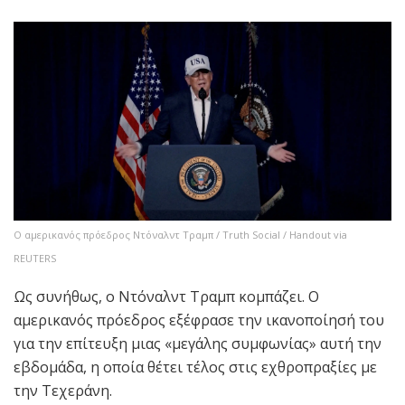
Ο αμερικανός πρόεδρος Ντόναλντ Τραμπ / Truth Social / Handout via
REUTERS
Ως συνήθως, ο Ντόναλντ Τραμπ κομπάζει. Ο
αμερικανός πρόεδρος εξέφρασε την ικανοποίησή του
για την επίτευξη μιας «μεγάλης συμφωνίας» αυτή την
εβδομάδα, η οποία θέτει τέλος στις εχθροπραξίες με
την Τεχεράνη.