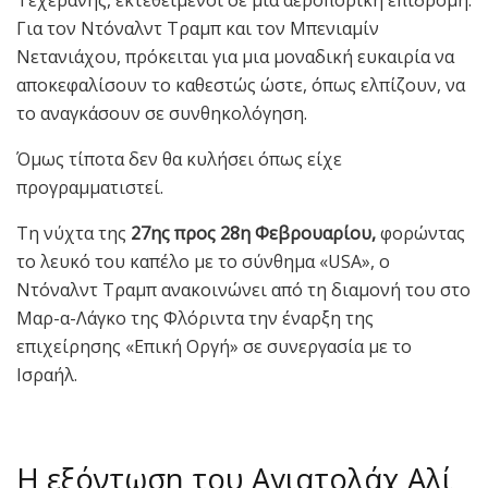
Τεχεράνης, εκτεθειμένοι σε μια αεροπορική επιδρομή.
Για τον Ντόναλντ Τραμπ και τον Μπενιαμίν
Νετανιάχου, πρόκειται για μια μοναδική ευκαιρία να
αποκεφαλίσουν το καθεστώς ώστε, όπως ελπίζουν, να
το αναγκάσουν σε συνθηκολόγηση.
Όμως τίποτα δεν θα κυλήσει όπως είχε
προγραμματιστεί.
Τη νύχτα της
27ης προς 28η Φεβρουαρίου,
φορώντας
το λευκό του καπέλο με το σύνθημα «USA», ο
Ντόναλντ Τραμπ ανακοινώνει από τη διαμονή του στο
Μαρ-α-Λάγκο της Φλόριντα την έναρξη της
επιχείρησης «Επική Οργή» σε συνεργασία με το
Ισραήλ.
Η εξόντωση του Αγιατολάχ Αλί