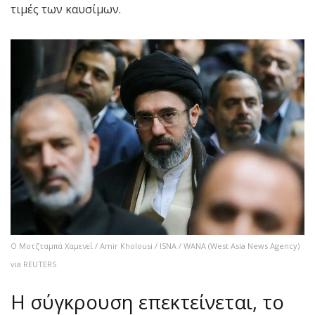
τιμές των καυσίμων.
Ο Μοτζταμπά Χαμενεΐ / Amir Kholousi / ISNA / WANA (West Asia News Agency)
via REUTERS
Η σύγκρουση επεκτείνεται, το