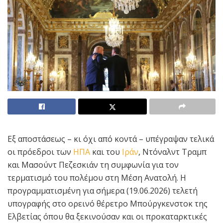
Εξ αποστάσεως – κι όχι από κοντά – υπέγραψαν τελικά
οι πρόεδροι των
ΗΠΑ
και του
Ιράν
, Ντόναλντ Τραμπ
και Μασούντ Πεζεσκιάν τη συμφωνία για τον
τερματισμό του πολέμου στη Μέση Ανατολή. Η
προγραμματισμένη για σήμερα (19.06.2026) τελετή
υπογραφής στο ορεινό θέρετρο Μπούργκενστοκ της
Ελβετίας όπου θα ξεκινούσαν και οι προκαταρκτικές