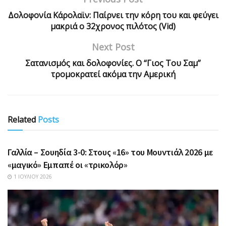
Δολοφονία Κάρολαϊν: Παίρνει την κόρη του και φεύγει
μακριά ο 32χρονος πιλότος (Vid)
Next Post
Σατανισμός και δολοφονίες. Ο “Γιος Του Σαμ”
τρομοκρατεί ακόμα την Αμερική
Related
Posts
ΑΘΛΗΤΙΚΆ
Γαλλία – Σουηδία 3-0: Στους «16» του Μουντιάλ 2026 με
«μαγικό» Εμπαπέ οι «τρικολόρ»
1 ΙΟΥΛΊΟΥ 2026