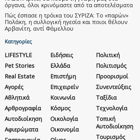
όργανα, όλοι κρινόμαστε από τα αποτελέσματα
Πώς έσπασε η τρόικα του ΣΥΡΙΖΑ: Το «παρών»
Πολάκη, η συλλογική ηγεσία και ποιοι θέλουν
Αρβανίτη, αντί Φάμελλου
Κατηγορίες
LIFESTYLE
Ειδήσεις
Πολιτική
Pet Stories
Ελλάδα
Πολιτισμός
Real Estate
Επιστήμη
Προορισμοί
Αγορές
Επιχειρείν
Συνεντεύξεις
Αθλητικά
Κοινωνία
Ταξίδια
Αρθρογραφία
Κόσμος
Τεχνολογία
Αυτοδιοίκηση
Οικολογία
Τοπική
Αυτοδιοίκηση
Αφιερώματα
Οικονομία
Τουρισμός
Γαστρονομία
Οίνος