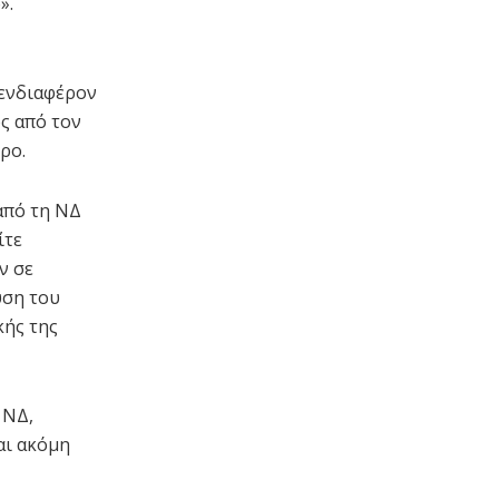
».
 ενδιαφέρον
ς από τον
ρο.
από τη ΝΔ
ίτε
ν σε
ύση του
κής της
 ΝΔ,
αι ακόμη