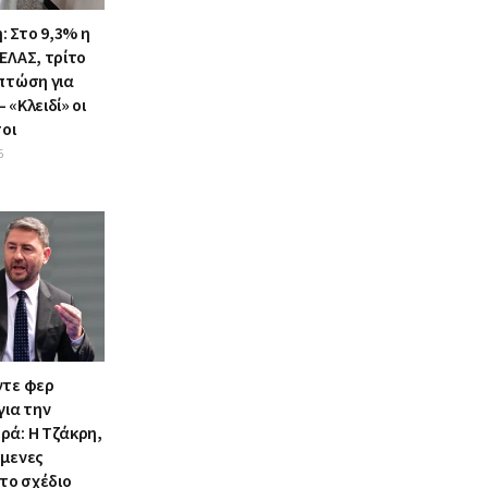
 Στο 9,3% η
ΕΛΑΣ, τρίτο
 πτώση για
 «Κλειδί» οι
οι
6
ντε φερ
για την
ρά: Η Τζάκρη,
όμενες
 το σχέδιο