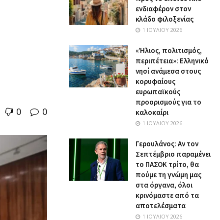
ενδιαφέρον στον
κλάδο φιλοξενίας
1 ΙΟΥΛΊΟΥ 2026
«Ήλιος, πολιτισμός,
περιπέτεια»: Ελληνικό
νησί ανάμεσα στους
κορυφαίους
ευρωπαϊκούς
προορισμούς για το
0
0
καλοκαίρι
1 ΙΟΥΛΊΟΥ 2026
Γερουλάνος: Αν τον
Σεπτέμβριο παραμένει
το ΠΑΣΟΚ τρίτο, θα
πούμε τη γνώμη μας
στα όργανα, όλοι
κρινόμαστε από τα
αποτελέσματα
1 ΙΟΥΛΊΟΥ 2026