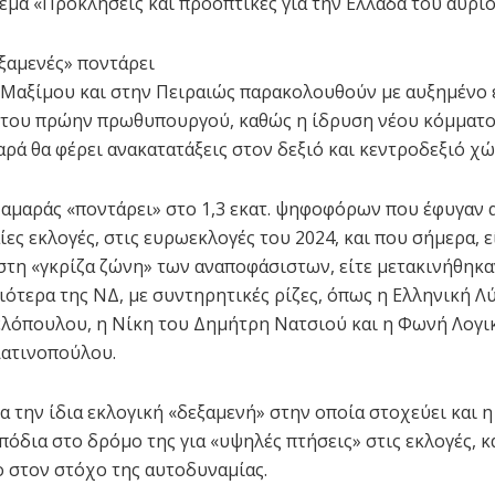
θέμα «Προκλήσεις και προοπτικές για την Ελλάδα του αύριο
εξαμενές» ποντάρει
Μαξίμου και στην Πειραιώς παρακολουθούν με αυξημένο
ς του πρώην πρωθυπουργού, καθώς η ίδρυση νέου κόμματο
ρά θα φέρει ανακατατάξεις στον δεξιό και κεντροδεξιό χώ
αμαράς «ποντάρει» στο 1,3 εκατ. ψηφοφόρων που έφυγαν 
ίες εκλογές, στις ευρωεκλογές του 2024, και που σήμερα, ε
στη «γκρίζα ζώνη» των αναποφάσιστων, είτε μετακινήθηκα
ιότερα της ΝΔ, με συντηρητικές ρίζες, όπως η Ελληνική Λ
λόπουλου, η Νίκη του Δημήτρη Νατσιού και η Φωνή Λογι
Λατινοπούλου.
α την ίδια εκλογική «δεξαμενή» στην οποία στοχεύει και η
πόδια στο δρόμο της για «υψηλές πτήσεις» στις εκλογές, κ
 στον στόχο της αυτοδυναμίας.