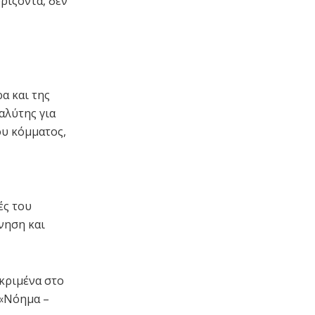
ρίζοντα, δεν
α και της
αλύτης για
ου κόμματος,
ές του
νηση και
εκριμένα στο
 «Νόημα –