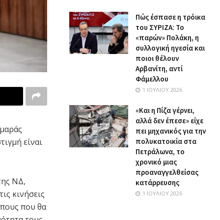
Πώς έσπασε η τρόικα
του ΣΥΡΙΖΑ: Το
«παρών» Πολάκη, η
συλλογική ηγεσία και
ποιοι θέλουν
Αρβανίτη, αντί
Φάμελλου
1 ΙΟΥΛΊΟΥ 2026
«Και η Πίζα γέρνει,
αλλά δεν έπεσε» είχε
αμαράς
πει μηχανικός για την
στιγμή είναι
πολυκατοικία στα
Πετράλωνα, το
χρονικό μιας
προαναγγελθείσας
της ΝΔ,
κατάρρευσης
τις κινήσεις
1 ΙΟΥΛΊΟΥ 2026
ώπους που θα
νότητα τους