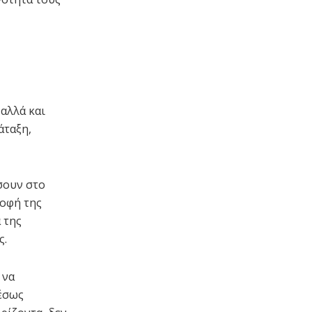
αλλά και
άταξη,
σουν στο
ροφή της
 της
ς.
 να
μέσως