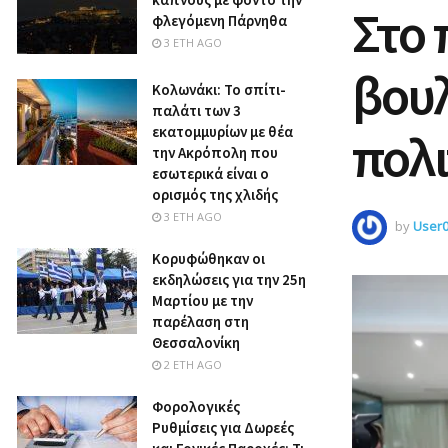
Στο 
φλεγόμενη Πάρνηθα
3 ΈΤΗ AGO
βουλ
Κολωνάκι: Το σπίτι-
παλάτι των 3
εκατομμυρίων με θέα
πολι
την Ακρόπολη που
εσωτερικά είναι ο
ορισμός της χλιδής
3 ΈΤΗ AGO
by
User
Κορυφώθηκαν οι
εκδηλώσεις για την 25η
Μαρτίου με την
παρέλαση στη
Θεσσαλονίκη
2 ΈΤΗ AGO
Φορολογικές
Ρυθμίσεις για Δωρεές