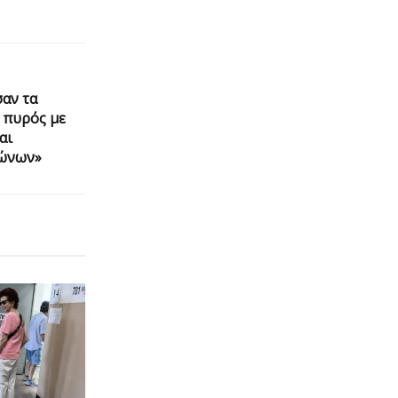
σαν τα
 πυρός με
αι
ζώνων»