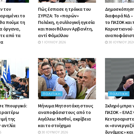
ν τον
Πώς έσπασε η τρόικα του
Δημοσκόπηση:
αραμένει το
ΣΥΡΙΖΑ: Το «παρών»
διαφορά ΝΔ – 
 θα πούμε τη
Πολάκη, η συλλογική ηγεσία
το ΠΑΣΟΚ και
α όργανα,
και ποιοι θέλουν Αρβανίτη,
Καρυστιανού –
στε από τα
αντί Φάμελλου
αναποφάσιστ
τα
1 ΙΟΥΛΊΟΥ 2026
30 ΙΟΥΝΊΟΥ 202
ΠΟΛΙΤΙΚΉ
ΠΟΛΙΤΙΚΉ
ε Υπουργικό:
Μήνυμα Μητσοτάκη στους
Σκληρό μπρα 
εραιτέρω
αναποφάσιστους από το
ΠΑΣΟΚ – ΕΛΑΣ 
ιμή της
Αιγάλεω: Μισθοί, ακρίβεια
Κεντροαριστε
 αντλία
και το στοίχημα
οι «συνεργαζ
δυνάμεις» και
6
30 ΙΟΥΝΊΟΥ 2026