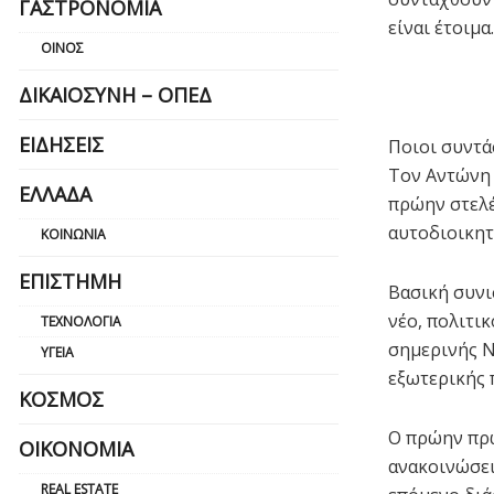
ΓΑΣΤΡΟΝΟΜΊΑ
είναι έτοιμα.
ΟΊΝΟΣ
ΔΙΚΑΙΟΣΎΝΗ – ΟΠΕΔ
ΕΙΔΉΣΕΙΣ
Ποιοι συντά
Τον Αντώνη 
ΕΛΛΆΔΑ
πρώην στελέ
αυτοδιοικητι
ΚΟΙΝΩΝΊΑ
ΕΠΙΣΤΉΜΗ
Βασική συνι
νέο, πολιτι
ΤΕΧΝΟΛΟΓΊΑ
σημερινής Ν
ΥΓΕΊΑ
εξωτερικής 
ΚΌΣΜΟΣ
Ο πρώην πρω
ΟΙΚΟΝΟΜΊΑ
ανακοινώσει
REAL ESTATE