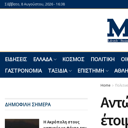
Σάββατο, 8 Αυγούστου, 2026 - 16:38
ΕΙΔΉΣΕΙΣ
ΕΛΛΆΔΑ
ΚΌΣΜΟΣ
ΠΟΛΙΤΙΚΉ
ΟΙ
ΓΑΣΤΡΟΝΟΜΊΑ
ΤΑΞΊΔΙΑ
ΕΠΙΣΤΉΜΗ
ΑΘΛΗ
Home
Πολιτικ
Αντ
ΔΗΜΟΦΙΛΗ ΣΗΜΕΡΑ
έτοι
Η Ακρόπολη στους
καπνούς με φόντο την