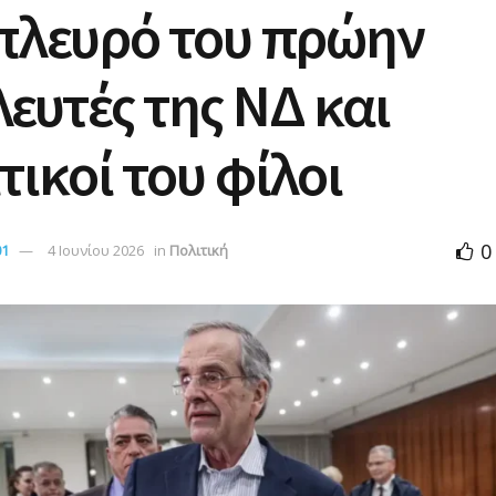
πλευρό του πρώην
ευτές της ΝΔ και
τικοί του φίλοι
0
01
4 Ιουνίου 2026
in
Πολιτική