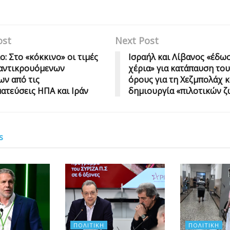
ost
Next Post
ο: Στο «κόκκινο» οι τιμές
Ισραήλ και Λίβανος «έδω
 αντικρουόμενων
χέρια» για κατάπαυση του
ν από τις
όρους για τη Χεζμπολάχ κ
ατεύσεις ΗΠΑ και Ιράν
δημιουργία «πιλοτικών 
s
ΠΟΛΙΤΙΚΉ
ΠΟΛΙΤΙΚΉ