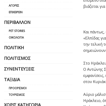
επόμενο διά
ΑΓΟΡΈΣ
βιάζεται για
ΕΠΙΧΕΙΡΕΊΝ
ΠΕΡΙΒΆΛΛΟΝ
PET STORIES
Και πάντως,
«Ελπίδας γι
ΟΙΚΟΛΟΓΊΑ
την τελική 
ΠΟΛΙΤΙΚΉ
σημειώνουν 
ΠΟΛΙΤΙΣΜΌΣ
Στο Ηράκλει
ΣΥΝΕΝΤΕΎΞΕΙΣ
Ο Αντώνης Σ
εμφανίσεις, 
ΤΑΞΊΔΙΑ
στον Κυριά
ΠΡΟΟΡΙΣΜΟΊ
Αύριο μάλισ
ΤΟΥΡΙΣΜΌΣ
Ηράκλειο, ό
ΧΩΡΊΣ ΚΑΤΗΓΟΡΊΑ