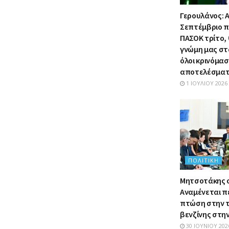
Γερουλάνος: Α
Σεπτέμβριο π
ΠΑΣΟΚ τρίτο,
γνώμη μας στ
όλοι κρινόμα
αποτελέσμα
1 ΙΟΥΛΊΟΥ 2026
ΠΟΛΙΤΙΚΉ
Μητσοτάκης σ
Αναμένεται π
πτώση στην τ
βενζίνης στην
30 ΙΟΥΝΊΟΥ 202