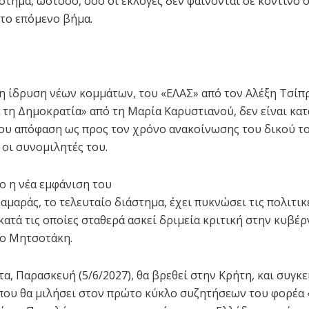
στημα, ωστόσο, όσο οι εκλογές δεν φαίνονται σε κοντινό ο
 το επόμενο βήμα.
 η ίδρυση νέων κομμάτων, του «ΕΛΑΣ» από τον Αλέξη Τσίπρ
α τη Δημοκρατία» από τη Μαρία Καρυστιανού, δεν είναι κατ
του απόφαση ως προς τον χρόνο ανακοίνωσης του δικού τ
οι συνομιλητές του.
ο η νέα εμφάνιση του
αμαράς, το τελευταίο διάστημα, έχει πυκνώσει τις πολιτικ
κατά τις οποίες σταθερά ασκεί δριμεία κριτική στην κυβέρ
κο Μητσοτάκη.
τα, Παρασκευή (5/6/2027), θα βρεθεί στην Κρήτη, και συγκ
που θα μιλήσει στον πρώτο κύκλο συζητήσεων του φορέα