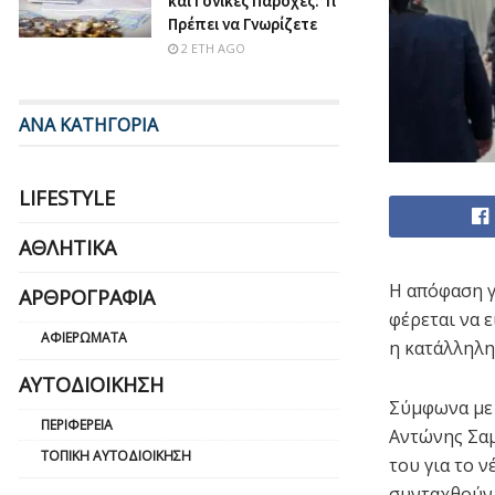
και Γονικές Παροχές: Τι
Πρέπει να Γνωρίζετε
2 ΈΤΗ AGO
ΑΝΑ ΚΑΤΗΓΟΡΙΑ
LIFESTYLE
ΑΘΛΗΤΙΚΆ
Η απόφαση γ
ΑΡΘΡΟΓΡΑΦΊΑ
φέρεται να ε
ΑΦΙΕΡΏΜΑΤΑ
η κατάλληλη
ΑΥΤΟΔΙΟΊΚΗΣΗ
Σύμφωνα με 
ΠΕΡΙΦΈΡΕΙΑ
Αντώνης Σαμ
ΤΟΠΙΚΉ ΑΥΤΟΔΙΟΊΚΗΣΗ
του για το ν
συνταχθούν 