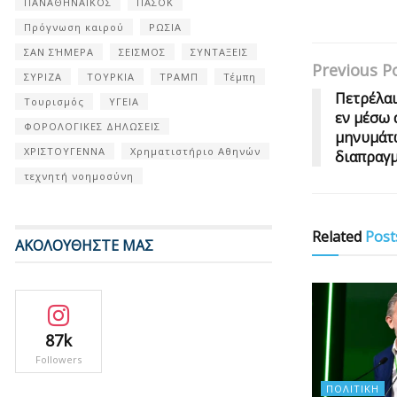
ΠΑΝΑΘΗΝΑΙΚΟΣ
ΠΑΣΟΚ
Πρόγνωση καιρού
ΡΩΣΙΑ
ΣΑΝ ΣΉΜΕΡΑ
ΣΕΙΣΜΟΣ
ΣΥΝΤΑΞΕΙΣ
Previous P
ΣΥΡΙΖΑ
ΤΟΥΡΚΙΑ
ΤΡΑΜΠ
Τέμπη
Πετρέλαι
Τουρισμός
ΥΓΕΙΑ
εν μέσω
ΦΟΡΟΛΟΓΙΚΕΣ ΔΗΛΩΣΕΙΣ
μηνυμάτω
ΧΡΙΣΤΟΥΓΕΝΝΑ
Χρηματιστήριο Αθηνών
διαπραγμ
τεχνητή νοημοσύνη
Related
Post
ΑΚΟΛΟΥΘΗΣΤΕ ΜΑΣ
87k
Followers
ΠΟΛΙΤΙΚΉ