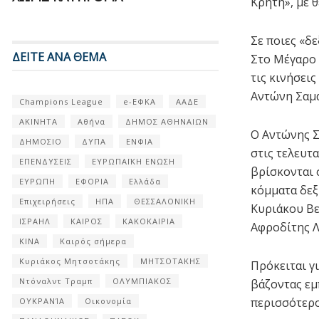
Κρήτη», με 
Σε ποιες «δ
ΔΕΙΤΕ ΑΝΑ ΘΕΜΑ
Στο Μέγαρο 
τις κινήσει
Αντώνη Σαμα
Champions League
e-ΕΦΚΑ
ΑΑΔΕ
ΑΚΙΝΗΤΑ
Αθήνα
ΔΗΜΟΣ ΑΘΗΝΑΙΩΝ
Ο Αντώνης Σ
ΔΗΜΟΣΙΟ
ΔΥΠΑ
ΕΝΦΙΑ
στις τελευτα
ΕΠΕΝΔΥΣΕΙΣ
ΕΥΡΩΠΑΪΚΗ ΕΝΩΣΗ
βρίσκονται 
ΕΥΡΩΠΗ
ΕΦΟΡΙΑ
Ελλάδα
κόμματα δεξ
Επιχειρήσεις
ΗΠΑ
ΘΕΣΣΑΛΟΝΙΚΗ
Κυριάκου Βε
ΙΣΡΑΗΛ
ΚΑΙΡΟΣ
ΚΑΚΟΚΑΙΡΙΑ
Αφροδίτης 
ΚΙΝΑ
Καιρός σήμερα
Κυριάκος Μητσοτάκης
ΜΗΤΣΟΤΑΚΗΣ
Πρόκειται γι
Ντόναλντ Τραμπ
ΟΛΥΜΠΙΑΚΟΣ
βάζοντας εμ
περισσότερο
ΟΥΚΡΑΝΊΑ
Οικονομία