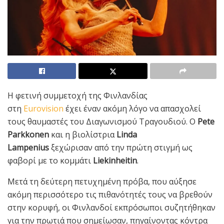
Η φετινή συμμετοχή της Φινλανδίας
στη
Eurovision
έχει έναν ακόμη λόγο να απασχολεί
τους θαυμαστές του Διαγωνισμού Τραγουδιού. Ο
Pete
Parkkonen
και η βιολίστρια
Linda
Lampenius
ξεχώρισαν από την πρώτη στιγμή ως
φαβορί με το κομμάτι
Liekinheitin
.
Μετά τη δεύτερη πετυχημένη πρόβα, που αύξησε
ακόμη περισσότερο τις πιθανότητές τους να βρεθούν
στην κορυφή, οι Φινλανδοί εκπρόσωποι συζητήθηκαν
για την πρωτιά που σημείωσαν, πηγαίνοντας κόντρα