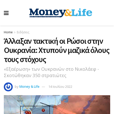
Home
Ειδήσεις
Άλλαξαν τακτική οι Ρώσοι στην
Ουκρανία: Χτυπούν μαζικά όλους
τους στόχους
«Εξαέρωση» των Ουκρανών στο Νικολάεφ -
Σκοτώθηκαν 350 στρατιώτες
by
Money & Life
14 Ιουλίου 2022