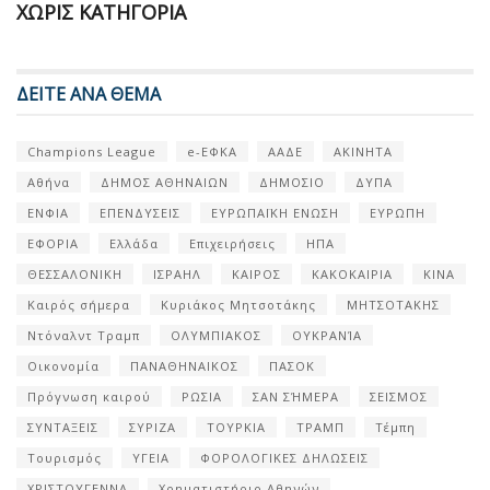
ΧΩΡΊΣ ΚΑΤΗΓΟΡΊΑ
ΔΕΙΤΕ ΑΝΑ ΘΕΜΑ
Champions League
e-ΕΦΚΑ
ΑΑΔΕ
ΑΚΙΝΗΤΑ
Αθήνα
ΔΗΜΟΣ ΑΘΗΝΑΙΩΝ
ΔΗΜΟΣΙΟ
ΔΥΠΑ
ΕΝΦΙΑ
ΕΠΕΝΔΥΣΕΙΣ
ΕΥΡΩΠΑΪΚΗ ΕΝΩΣΗ
ΕΥΡΩΠΗ
ΕΦΟΡΙΑ
Ελλάδα
Επιχειρήσεις
ΗΠΑ
ΘΕΣΣΑΛΟΝΙΚΗ
ΙΣΡΑΗΛ
ΚΑΙΡΟΣ
ΚΑΚΟΚΑΙΡΙΑ
ΚΙΝΑ
Καιρός σήμερα
Κυριάκος Μητσοτάκης
ΜΗΤΣΟΤΑΚΗΣ
Ντόναλντ Τραμπ
ΟΛΥΜΠΙΑΚΟΣ
ΟΥΚΡΑΝΊΑ
Οικονομία
ΠΑΝΑΘΗΝΑΙΚΟΣ
ΠΑΣΟΚ
Πρόγνωση καιρού
ΡΩΣΙΑ
ΣΑΝ ΣΉΜΕΡΑ
ΣΕΙΣΜΟΣ
ΣΥΝΤΑΞΕΙΣ
ΣΥΡΙΖΑ
ΤΟΥΡΚΙΑ
ΤΡΑΜΠ
Τέμπη
Τουρισμός
ΥΓΕΙΑ
ΦΟΡΟΛΟΓΙΚΕΣ ΔΗΛΩΣΕΙΣ
ΧΡΙΣΤΟΥΓΕΝΝΑ
Χρηματιστήριο Αθηνών