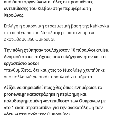
από όπου οργανώνονται όλες οι προσπάθειες
αντεπίθεσης του Κιέβου στην περιφέρεια τη
Χερσώνας.
Επλήγη η ουκρανική στρατιωτική βάση της Kahkovka
στα περίχωρα του Νικολάεφ με αποτέλεσμα να
σκοτωθούν 350 Ουκρανοί.
Την πόλη χτύπησαν τουλάχιστον 10 πύραυλοι cruise.
Ανάμεσά στους στόχους που επλήγησαν ήταν και το
εργοστάσιο Sokol.
Υπενθυμίζεται ότι και χτες το Νικολάεφ χτυπήθηκε
από πολλαπλά ρωσικά πυραυλικά χτυπήματα.
Αξίζει να σημειωθεί πως χθες όπως ενημέρωσε το
pronews.gr καταστράφηκε η περίφημη και
πολυδιαφημισμένη «αντεπίθεση» των Ουκρανών με
«το 1 εκατ. στρατιωτών» για την ανακατάληψη των
νότιων περιοχών της Ουκρανίας».