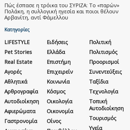
Πώς έσπασε η τρόικα του ΣΥΡΙΖΑ: Το «παρών»
Πολάκη, η συλλογική ηγεσία και ποιοι θέλουν
Αρβανίτη, αντί Φάμελλου
Κατηγορίες
LIFESTYLE
Ειδήσεις
Πολιτική
Pet Stories
Ελλάδα
Πολιτισμός
Real Estate
Επιστήμη
Προορισμοί
Αγορές
Επιχειρείν
Συνεντεύξεις
Αθλητικά
Κοινωνία
Ταξίδια
Αρθρογραφία
Κόσμος
Τεχνολογία
Αυτοδιοίκηση
Οικολογία
Τοπική
Αυτοδιοίκηση
Αφιερώματα
Οικονομία
Τουρισμός
Γαστρονομία
Οίνος
Υγεία