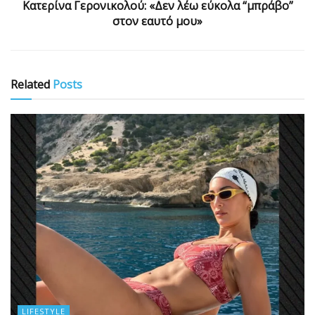
Κατερίνα Γερονικολού: «Δεν λέω εύκολα “μπράβο”
στον εαυτό μου»
Related
Posts
LIFESTYLE