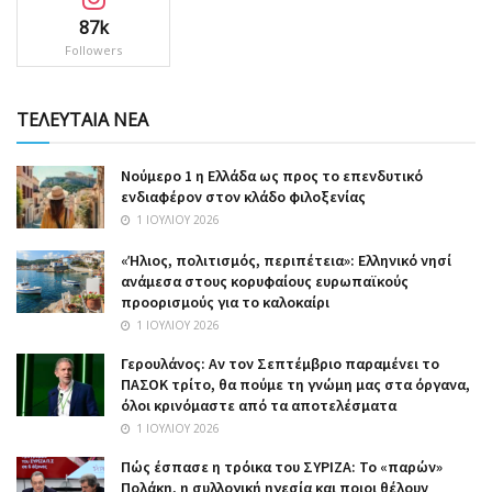
87k
Followers
ΤΕΛΕΥΤΑΙΑ ΝΕΑ
Nούμερο 1 η Ελλάδα ως προς το επενδυτικό
ενδιαφέρον στον κλάδο φιλοξενίας
1 ΙΟΥΛΊΟΥ 2026
«Ήλιος, πολιτισμός, περιπέτεια»: Ελληνικό νησί
ανάμεσα στους κορυφαίους ευρωπαϊκούς
προορισμούς για το καλοκαίρι
1 ΙΟΥΛΊΟΥ 2026
Γερουλάνος: Αν τον Σεπτέμβριο παραμένει το
ΠΑΣΟΚ τρίτο, θα πούμε τη γνώμη μας στα όργανα,
όλοι κρινόμαστε από τα αποτελέσματα
1 ΙΟΥΛΊΟΥ 2026
Πώς έσπασε η τρόικα του ΣΥΡΙΖΑ: Το «παρών»
Πολάκη, η συλλογική ηγεσία και ποιοι θέλουν