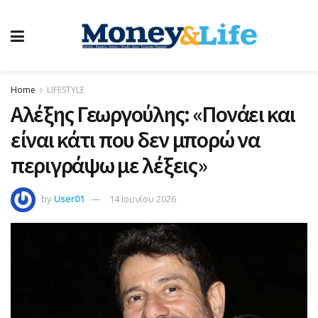
Home
LIFESTYLE
Αλέξης Γεωργούλης: «Πονάει και
είναι κάτι που δεν μπορώ να
περιγράψω με λέξεις»
by
User01
14 Ιουνίου 2026