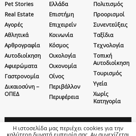
Pet Stories
Ελλάδα
Πολιτισμός
Real Estate
Επιστήμη
Προορισμοί
Αγορές
Επιχειρείν
Συνεντεύξεις
Αθλητικά
Κοινωνία
Ταξίδια
Αρθρογραφία
Κόσμος
Τεχνολογία
Αυτοδιοίκηση
Οικολογία
Τοπική
Αυτοδιοίκηση
Αφιερώματα
Οικονομία
Τουρισμός
Γαστρονομία
Οίνος
Υγεία
Δικαιοσύνη –
Περιβάλλον
ΟΠΕΔ
Χωρίς
Περιφέρεια
Κατηγορία
Η ιστοσελίδα μας περιέχει cookies για την
Η εταιρεία
Όροι Χρήσης
Επικοινωνία
καλύτερη δυνατή εμπειρία σας. Αν συνεχίζεται