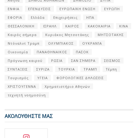
Αθήνα
ΔΗΜΟΣ ΑΘΗΝΑΙΩΝ
ΔΗΜΟΣΙΟ
ΔΥΠΑ
ΕΝΦΙΑ
ΕΠΕΝΔΥΣΕΙΣ
ΕΥΡΩΠΑΪΚΗ ΕΝΩΣΗ
ΕΥΡΩΠΗ
ΕΦΟΡΙΑ
Ελλάδα
Επιχειρήσεις
ΗΠΑ
ΘΕΣΣΑΛΟΝΙΚΗ
ΙΣΡΑΗΛ
ΚΑΙΡΟΣ
ΚΑΚΟΚΑΙΡΙΑ
ΚΙΝΑ
Καιρός σήμερα
Κυριάκος Μητσοτάκης
ΜΗΤΣΟΤΑΚΗΣ
Ντόναλντ Τραμπ
ΟΛΥΜΠΙΑΚΟΣ
ΟΥΚΡΑΝΊΑ
Οικονομία
ΠΑΝΑΘΗΝΑΙΚΟΣ
ΠΑΣΟΚ
Πρόγνωση καιρού
ΡΩΣΙΑ
ΣΑΝ ΣΉΜΕΡΑ
ΣΕΙΣΜΟΣ
ΣΥΝΤΑΞΕΙΣ
ΣΥΡΙΖΑ
ΤΟΥΡΚΙΑ
ΤΡΑΜΠ
Τέμπη
Τουρισμός
ΥΓΕΙΑ
ΦΟΡΟΛΟΓΙΚΕΣ ΔΗΛΩΣΕΙΣ
ΧΡΙΣΤΟΥΓΕΝΝΑ
Χρηματιστήριο Αθηνών
τεχνητή νοημοσύνη
ΑΚΟΛΟΥΘΗΣΤΕ ΜΑΣ