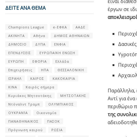
είναι διαθέ
ΔΕΙΤΕ ΑΝΑ ΘΕΜΑ
έργων σε ιδ
αποκλεισμο
Champions League
e-ΕΦΚΑ
ΑΑΔΕ
Περιοχέ
ΑΚΙΝΗΤΑ
Αθήνα
ΔΗΜΟΣ ΑΘΗΝΑΙΩΝ
Δασικές
ΔΗΜΟΣΙΟ
ΔΥΠΑ
ΕΝΦΙΑ
ΕΠΕΝΔΥΣΕΙΣ
ΕΥΡΩΠΑΪΚΗ ΕΝΩΣΗ
Υγροτό
ΕΥΡΩΠΗ
ΕΦΟΡΙΑ
Ελλάδα
Περιοχ
Επιχειρήσεις
ΗΠΑ
ΘΕΣΣΑΛΟΝΙΚΗ
Αρχαιολ
ΙΣΡΑΗΛ
ΚΑΙΡΟΣ
ΚΑΚΟΚΑΙΡΙΑ
ΚΙΝΑ
Καιρός σήμερα
Παράλληλα, 
Κυριάκος Μητσοτάκης
ΜΗΤΣΟΤΑΚΗΣ
Αντί για έν
Ντόναλντ Τραμπ
ΟΛΥΜΠΙΑΚΟΣ
περιθώριο π
ΟΥΚΡΑΝΊΑ
Οικονομία
της συνολικ
αδειοδοτηθεί
ΠΑΝΑΘΗΝΑΙΚΟΣ
ΠΑΣΟΚ
Πρόγνωση καιρού
ΡΩΣΙΑ