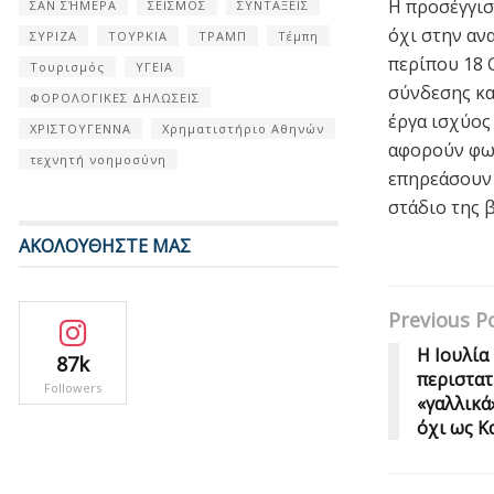
Η προσέγγισ
ΣΑΝ ΣΉΜΕΡΑ
ΣΕΙΣΜΟΣ
ΣΥΝΤΑΞΕΙΣ
όχι στην αν
ΣΥΡΙΖΑ
ΤΟΥΡΚΙΑ
ΤΡΑΜΠ
Τέμπη
περίπου 18 
Τουρισμός
ΥΓΕΙΑ
σύνδεσης κα
ΦΟΡΟΛΟΓΙΚΕΣ ΔΗΛΩΣΕΙΣ
έργα ισχύος 
ΧΡΙΣΤΟΥΓΕΝΝΑ
Χρηματιστήριο Αθηνών
αφορούν φωτ
τεχνητή νοημοσύνη
επηρεάσουν 
στάδιο της 
ΑΚΟΛΟΥΘΗΣΤΕ ΜΑΣ
Previous P
Η Ιουλία
87k
περιστατ
Followers
«γαλλικά
όχι ως Κ