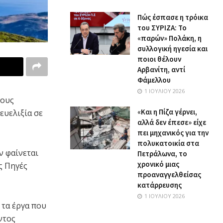
Πώς έσπασε η τρόικα
του ΣΥΡΙΖΑ: Το
«παρών» Πολάκη, η
συλλογική ηγεσία και
ποιοι θέλουν
Αρβανίτη, αντί
Φάμελλου
1 ΙΟΥΛΊΟΥ 2026
τους
«Και η Πίζα γέρνει,
ευελιξία σε
αλλά δεν έπεσε» είχε
πει μηχανικός για την
πολυκατοικία στα
ν φαίνεται
Πετράλωνα, το
χρονικό μιας
ς Πηγές
προαναγγελθείσας
κατάρρευσης
1 ΙΟΥΛΊΟΥ 2026
τα έργα που
ντος