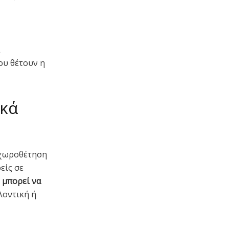
ου θέτουν η
ικά
 χωροθέτηση
είς σε
 μπορεί να
λοντική ή