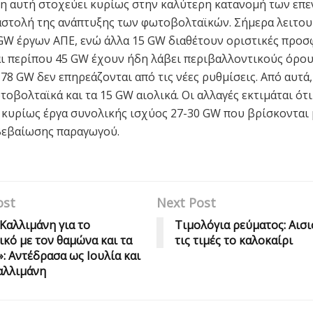
η αυτή στοχεύει κυρίως στην καλύτερη κατανομή των επ
αστολή της ανάπτυξης των φωτοβολταϊκών. Σήμερα λειτο
GW έργων ΑΠΕ, ενώ άλλα 15 GW διαθέτουν οριστικές προσ
ι περίπου 45 GW έχουν ήδη λάβει περιβαλλοντικούς όρους
78 GW δεν επηρεάζονται από τις νέες ρυθμίσεις. Από αυτά,
οβολταϊκά και τα 15 GW αιολικά. Οι αλλαγές εκτιμάται ότι
κυρίως έργα συνολικής ισχύος 27-30 GW που βρίσκονται
βεβαίωσης παραγωγού.
ost
Next Post
 Καλλιμάνη για το
Τιμολόγια ρεύματος: Αισι
ικό με τον θαμώνα και τα
τις τιμές το καλοκαίρι
»: Αντέδρασα ως Ιουλία και
αλλιμάνη