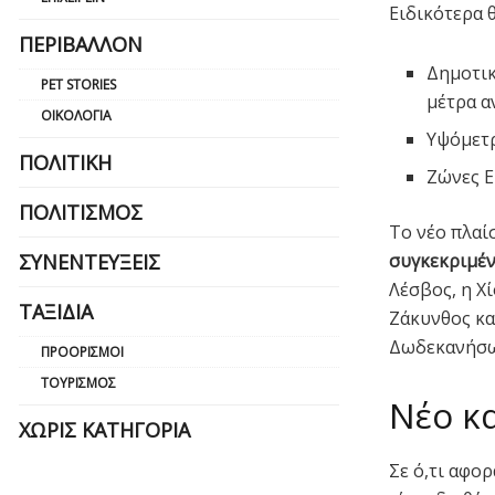
Ειδικότερα 
ΠΕΡΙΒΆΛΛΟΝ
Δημοτικ
PET STORIES
μέτρα α
ΟΙΚΟΛΟΓΊΑ
Υψόμετρ
ΠΟΛΙΤΙΚΉ
Ζώνες Ε
ΠΟΛΙΤΙΣΜΌΣ
Το νέο πλαίσ
συγκεκριμέν
ΣΥΝΕΝΤΕΎΞΕΙΣ
Λέσβος, η Χί
ΤΑΞΊΔΙΑ
Ζάκυνθος κα
Δωδεκανήσων
ΠΡΟΟΡΙΣΜΟΊ
ΤΟΥΡΙΣΜΌΣ
Νέο κ
ΧΩΡΊΣ ΚΑΤΗΓΟΡΊΑ
Σε ό,τι αφο