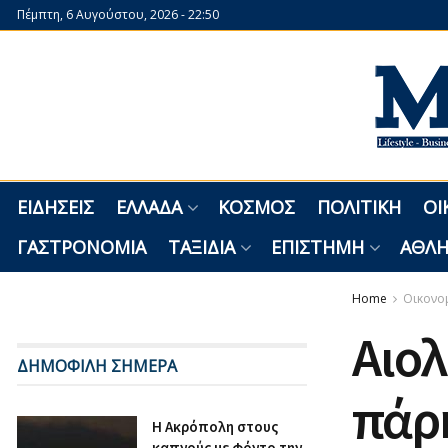
Πέμπτη, 6 Αυγούστου, 2026 - 22:50
ΕΙΔΉΣΕΙΣ
ΕΛΛΆΔΑ
ΚΌΣΜΟΣ
ΠΟΛΙΤΙΚΉ
ΟΙ
ΓΑΣΤΡΟΝΟΜΊΑ
ΤΑΞΊΔΙΑ
ΕΠΙΣΤΉΜΗ
ΑΘΛΗ
Home
Οικονο
Αιολ
ΔΗΜΟΦΙΛΗ ΣΗΜΕΡΑ
πάρκ
Η Ακρόπολη στους
καπνούς με φόντο την