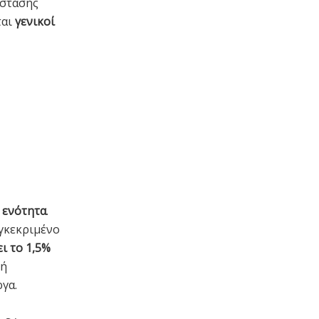
άστασης
ται
γενικοί
 ενότητα
.
υγκεκριμένο
ι το 1,5%
 ή
ργα.