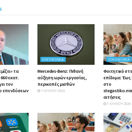
s
ΟΙΚΟΝΟΜΊΑ
ΟΙΚΟΝΟΜΊΑ
εμίζει» τα
Mercedes-Benz: Πιθανή
Φοιτητικό στ
 660 εκατ.
αύξηση ωρών εργασίας,
επίδομα: Έως 
γει τον
περικοπές μισθών
στο
λο επενδύσεων
stegastiko.mi
1 ΙΟΥΛΊΟΥ 2026
αιτήσεις
1 ΙΟΥΛΊΟΥ 2026