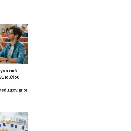
εγαστικό
31 Ιουλίου
nedu.gov.gr οι