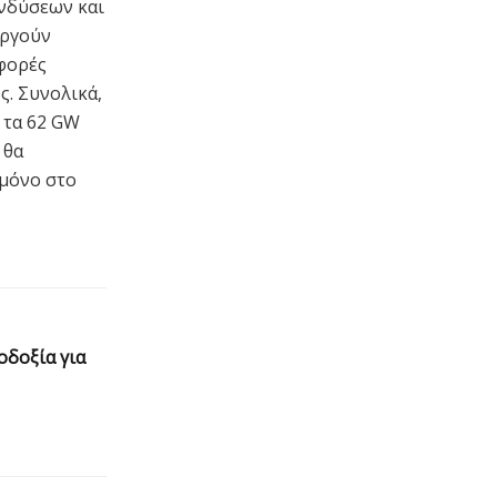
ενδύσεων και
υργούν
φορές
. Συνολικά,
 τα 62 GW
 θα
 μόνο στο
οδοξία για