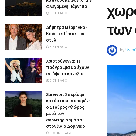
χωρο
φλεγόμενη Πάρνηθα
3 ΈΤΗ AGO
των
Δήμητρα Μέρμηγκα-
Κούστα: Ιέρεια του
στυλ
3 ΈΤΗ AGO
by
User
Χριστούγεννα: Τι
πρόγραμμα θα έχουν
απόψε τα κανάλια
3 ΈΤΗ AGO
Survivor: Σε κρίσιμη
κατάσταση παραμένει
ο Σταύρος Φλώρος
μετά τον
ακρωτηριασμό του
στον Άγιο Δομίνικο
3 ΜΉΝΕΣ AGO