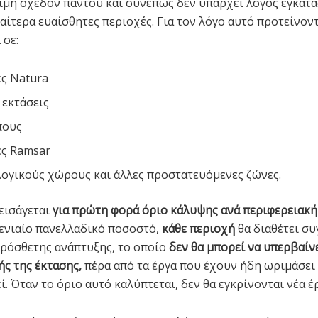
σιμη σχεδόν παντού και συνεπώς δεν υπάρχει λόγος εγκατ
ιαίτερα ευαίσθητες περιοχές. Για τον λόγο αυτό προτείνον
ί
σε:
ς Natura
 εκτάσεις
πους
ές Ramsar
ογικούς χώρους και άλλες προστατευόμενες ζώνες.
εισάγεται
για πρώτη φορά όριο κάλυψης ανά περιφερειακή
α ενιαίο πανελλαδικό ποσοστό,
κάθε περιοχή
θα διαθέτει σ
ρόσθετης ανάπτυξης, το οποίο
δεν θα μπορεί να υπερβαίνε
ής της έκτασης,
πέρα από τα έργα που έχουν ήδη ωριμάσει
. Όταν το όριο αυτό καλύπτεται, δεν θα εγκρίνονται νέα έ