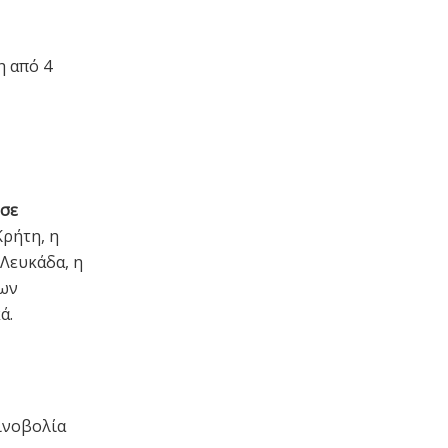
η από 4
 σε
Κρήτη, η
 Λευκάδα, η
των
ά.
τινοβολία