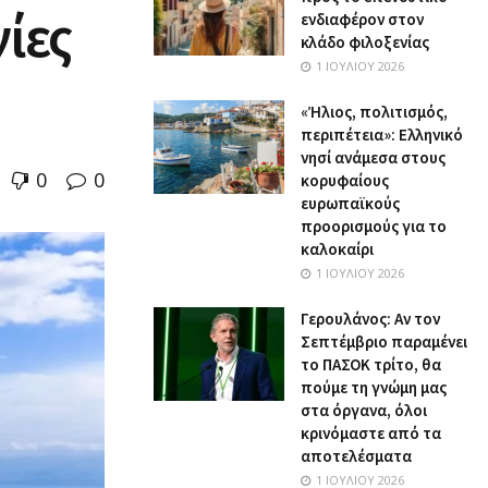
ίες
ενδιαφέρον στον
κλάδο φιλοξενίας
1 ΙΟΥΛΊΟΥ 2026
«Ήλιος, πολιτισμός,
περιπέτεια»: Ελληνικό
νησί ανάμεσα στους
0
0
κορυφαίους
ευρωπαϊκούς
προορισμούς για το
καλοκαίρι
1 ΙΟΥΛΊΟΥ 2026
Γερουλάνος: Αν τον
Σεπτέμβριο παραμένει
το ΠΑΣΟΚ τρίτο, θα
πούμε τη γνώμη μας
στα όργανα, όλοι
κρινόμαστε από τα
αποτελέσματα
1 ΙΟΥΛΊΟΥ 2026