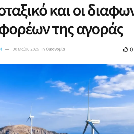
ταξικό και οι διαφων
 φορέων της αγοράς
0
01
30 Μαΐου 2026
in
Οικονομία