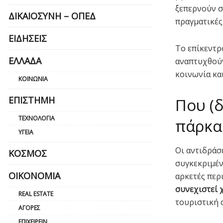
ξεπερνούν σ
ΔΙΚΑΙΟΣΎΝΗ – ΟΠΕΔ
πραγματικές
ΕΙΔΉΣΕΙΣ
Το επίκεντρ
ΕΛΛΆΔΑ
αναπτυχθούν 
κοινωνία κα
ΚΟΙΝΩΝΊΑ
ΕΠΙΣΤΉΜΗ
Που (
ΤΕΧΝΟΛΟΓΊΑ
πάρκα
ΥΓΕΊΑ
Οι αντιδράσ
ΚΌΣΜΟΣ
συγκεκριμέν
ΟΙΚΟΝΟΜΊΑ
αρκετές περ
συνεχιστεί 
REAL ESTATE
τουριστική α
ΑΓΟΡΈΣ
ΕΠΙΧΕΙΡΕΊΝ