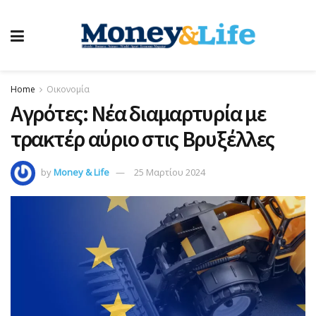
Home
Οικονομία
Αγρότες: Νέα διαμαρτυρία με
τρακτέρ αύριο στις Βρυξέλλες
by
Money & Life
25 Μαρτίου 2024