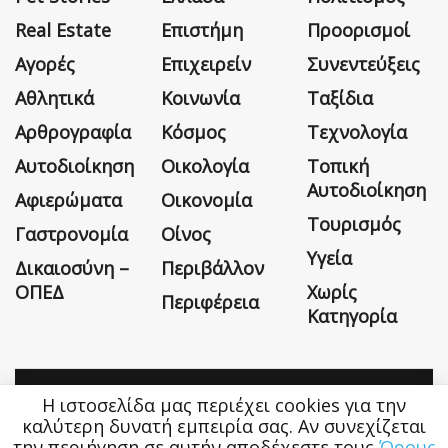
Real Estate
Επιστήμη
Προορισμοί
Αγορές
Επιχειρείν
Συνεντεύξεις
Αθλητικά
Κοινωνία
Ταξίδια
Αρθρογραφία
Κόσμος
Τεχνολογία
Αυτοδιοίκηση
Οικολογία
Τοπική
Αυτοδιοίκηση
Αφιερώματα
Οικονομία
Τουρισμός
Γαστρονομία
Οίνος
Υγεία
Δικαιοσύνη –
Περιβάλλον
ΟΠΕΔ
Χωρίς
Περιφέρεια
Κατηγορία
Η ιστοσελίδα μας περιέχει cookies για την
Η εταιρεία
Όροι Χρήσης
Επικοινωνία
καλύτερη δυνατή εμπειρία σας. Αν συνεχίζεται
την περιήγηση σε αυτήν αποδέχεστε τους
Όρους