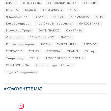
ΕΝΦΙΑ
ΕΠΕΝΔΥΣΕΙΣ
ΕΥΡΩΠΑΪΚΗ ΕΝΩΣΗ
ΕΥΡΩΠΗ
ΕΦΟΡΙΑ
Ελλάδα
Επιχειρήσεις
ΗΠΑ
ΘΕΣΣΑΛΟΝΙΚΗ
ΙΣΡΑΗΛ
ΚΑΙΡΟΣ
ΚΑΚΟΚΑΙΡΙΑ
ΚΙΝΑ
Καιρός σήμερα
Κυριάκος Μητσοτάκης
ΜΗΤΣΟΤΑΚΗΣ
Ντόναλντ Τραμπ
ΟΛΥΜΠΙΑΚΟΣ
ΟΥΚΡΑΝΊΑ
Οικονομία
ΠΑΝΑΘΗΝΑΙΚΟΣ
ΠΑΣΟΚ
Πρόγνωση καιρού
ΡΩΣΙΑ
ΣΑΝ ΣΉΜΕΡΑ
ΣΕΙΣΜΟΣ
ΣΥΝΤΑΞΕΙΣ
ΣΥΡΙΖΑ
ΤΟΥΡΚΙΑ
ΤΡΑΜΠ
Τέμπη
Τουρισμός
ΥΓΕΙΑ
ΦΟΡΟΛΟΓΙΚΕΣ ΔΗΛΩΣΕΙΣ
ΧΡΙΣΤΟΥΓΕΝΝΑ
Χρηματιστήριο Αθηνών
τεχνητή νοημοσύνη
ΑΚΟΛΟΥΘΗΣΤΕ ΜΑΣ