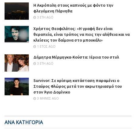
Η Ακρόπολη στους καπνούς με φόντο την
φλεγόμενη Πάρνηθα
3 ΈΤΗ AGO
Χρήστος Θεοφιλάτος: «Η γραφή δεν είναι
θεραπεία, είναι τρόπος να πεις την αλήθεια και να
κλείσεις τον δαίμονα στο μπουκάλι»
1 ΈΤΟΣ AGO
Δήμητρα Μέρμηγκα-Κούστα: Ιέρεια του στυλ
3 ΈΤΗ AGO
Survivor: Σε κρίσιμη κατάσταση παραμένει ο
Σταύρος Φλώρος μετά τον ακρωτηριασμό του
στον Άγιο Δομίνικο
3 ΜΉΝΕΣ AGO
ΑΝΑ ΚΑΤΗΓΟΡΙΑ