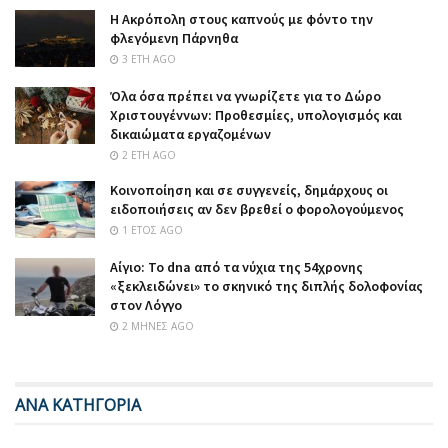
Η Ακρόπολη στους καπνούς με φόντο την
φλεγόμενη Πάρνηθα
3 ΈΤΗ AGO
Όλα όσα πρέπει να γνωρίζετε για το Δώρο
Χριστουγέννων: Προθεσμίες, υπολογισμός και
δικαιώματα εργαζομένων
2 ΈΤΗ AGO
Κοινοποίηση και σε συγγενείς, δημάρχους οι
ειδοποιήσεις αν δεν βρεθεί ο φορολογούμενος
1 ΈΤΟΣ AGO
Αίγιο: Το dna από τα νύχια της 54χρονης
«ξεκλειδώνει» το σκηνικό της διπλής δολοφονίας
στον Λόγγο
2 ΜΉΝΕΣ AGO
ΑΝΑ ΚΑΤΗΓΟΡΙΑ