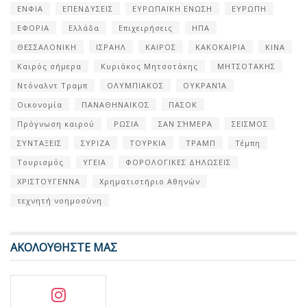
ΕΝΦΙΑ
ΕΠΕΝΔΥΣΕΙΣ
ΕΥΡΩΠΑΪΚΗ ΕΝΩΣΗ
ΕΥΡΩΠΗ
ΕΦΟΡΙΑ
Ελλάδα
Επιχειρήσεις
ΗΠΑ
ΘΕΣΣΑΛΟΝΙΚΗ
ΙΣΡΑΗΛ
ΚΑΙΡΟΣ
ΚΑΚΟΚΑΙΡΙΑ
ΚΙΝΑ
Καιρός σήμερα
Κυριάκος Μητσοτάκης
ΜΗΤΣΟΤΑΚΗΣ
Ντόναλντ Τραμπ
ΟΛΥΜΠΙΑΚΟΣ
ΟΥΚΡΑΝΊΑ
Οικονομία
ΠΑΝΑΘΗΝΑΙΚΟΣ
ΠΑΣΟΚ
Πρόγνωση καιρού
ΡΩΣΙΑ
ΣΑΝ ΣΉΜΕΡΑ
ΣΕΙΣΜΟΣ
ΣΥΝΤΑΞΕΙΣ
ΣΥΡΙΖΑ
ΤΟΥΡΚΙΑ
ΤΡΑΜΠ
Τέμπη
Τουρισμός
ΥΓΕΙΑ
ΦΟΡΟΛΟΓΙΚΕΣ ΔΗΛΩΣΕΙΣ
ΧΡΙΣΤΟΥΓΕΝΝΑ
Χρηματιστήριο Αθηνών
τεχνητή νοημοσύνη
ΑΚΟΛΟΥΘΗΣΤΕ ΜΑΣ