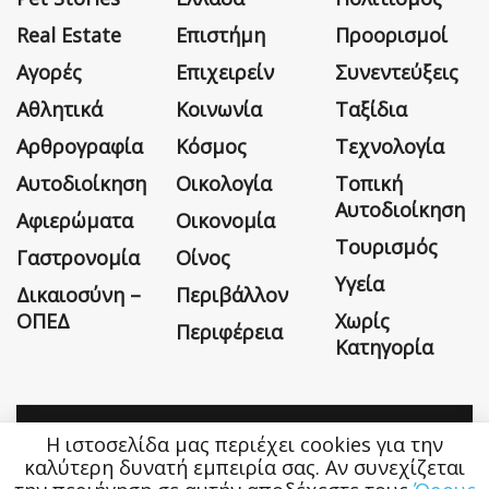
Real Estate
Επιστήμη
Προορισμοί
Αγορές
Επιχειρείν
Συνεντεύξεις
Αθλητικά
Κοινωνία
Ταξίδια
Αρθρογραφία
Κόσμος
Τεχνολογία
Αυτοδιοίκηση
Οικολογία
Τοπική
Αυτοδιοίκηση
Αφιερώματα
Οικονομία
Τουρισμός
Γαστρονομία
Οίνος
Υγεία
Δικαιοσύνη –
Περιβάλλον
ΟΠΕΔ
Χωρίς
Περιφέρεια
Κατηγορία
Η ιστοσελίδα μας περιέχει cookies για την
Η εταιρεία
Όροι Χρήσης
Επικοινωνία
καλύτερη δυνατή εμπειρία σας. Αν συνεχίζεται