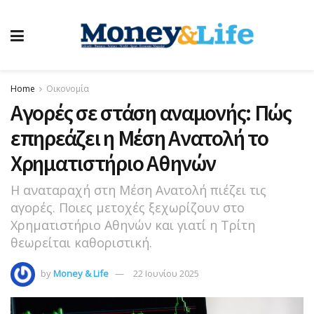
Home
Οικονομία
Αγορές σε στάση αναμονής: Πώς
επηρεάζει η Μέση Ανατολή το
Χρηματιστήριο Αθηνών
Η αναταραχή στη Μέση Ανατολή πιέζει τις
αγορές. Ποιες μετοχές ξεχωρίζουν στο
Χρηματιστήριο Αθηνών και γιατί η Τρίτη
θεωρείται καθοριστική.
by
Money & Life
22 Ιουνίου 2025