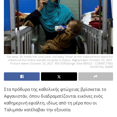
Farzana, 30, holds her one-year-old baby Omar at the malnutrition ward for
infants at the Indira Gandhi hospital in Kabul, Afghanistan October 23, 2021.
Picture taken October 23, 2021. REUTERS/Jorge Silva REFILE - CORRECTING
HOSPITAL NAME
Στα πρόθυρα της καθολικής φτώχειας βρίσκεται το
Αφγανιστάν, όπου διαδραματίζονται εικόνες ενός
καθημερινή εφιάλτη, ιδίως από τη μέρα που οι
Ταλιμπάν κατέλαβαν την εξουσία.