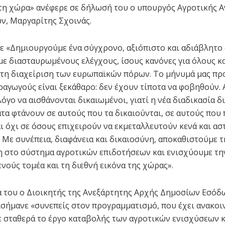
στη χώρα» ανέφερε σε δήλωσή του ο υπουργός Αγροτικής 
ν, Μαργαρίτης Σχοινάς.
ε «Δημιουργούμε ένα σύγχρονο, αξιόπιστο και αδιάβλητο
ε διασταυρωμένους ελέγχους, ίσους κανόνες για όλους κ
τη διαχείριση των ευρωπαϊκών πόρων. Το μήνυμά μας πρ
ραγωγούς είναι ξεκάθαρο: δεν έχουν τίποτα να φοβηθούν. 
όγο να αισθάνονται δικαιωμένοι, γιατί η νέα διαδικασία δ
ατα φτάνουν σε αυτούς που τα δικαιούνται, σε αυτούς που
ι όχι σε όσους επιχειρούν να εκμεταλλευτούν κενά και ασ
 Με συνέπεια, διαφάνεια και δικαιοσύνη, αποκαθιστούμε τ
 στο σύστημα αγροτικών επιδοτήσεων και ενισχύουμε τ
νούς τομέα και τη διεθνή εικόνα της χώρας».
ά του ο Διοικητής της Ανεξάρτητης Αρχής Δημοσίων Εσόδ
ισήμανε «συνεπείς στον προγραμματισμό, που έχει ανακοι
 σταθερά το έργο καταβολής των αγροτικών ενισχύσεων 