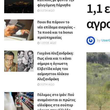
1,1 
φλεγόμενη Πάρνηθα
3 ΈΤΗ AGO
αγρ
Ποιοι θα πάρουν το
νέο επίδομα ανεργίας –
Τα ποσά και τα bonus
προϋπηρεσίας
by
User
1 ΈΤΟΣ AGO
Γιοχάνα Αλεξανδράκη:
Πως είναι και τι κάνει
σήμερα η άγνωστη
Ελβετίδα κόρη του
αείμνηστου Αλέκου
Αλεξανδράκη
3 ΈΤΗ AGO
Πόλεμος στο Ιράν: Πού
αναμένονται οι πρώτες
ελλείψεις στα σούπερ