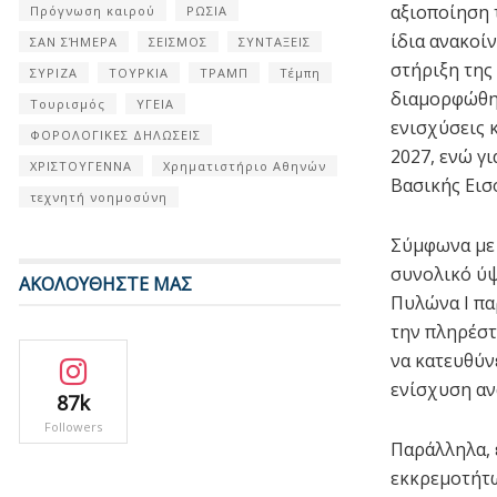
αξιοποίηση 
Πρόγνωση καιρού
ΡΩΣΙΑ
ίδια ανακοί
ΣΑΝ ΣΉΜΕΡΑ
ΣΕΙΣΜΟΣ
ΣΥΝΤΑΞΕΙΣ
στήριξη της
ΣΥΡΙΖΑ
ΤΟΥΡΚΙΑ
ΤΡΑΜΠ
Τέμπη
διαμορφώθηκ
Τουρισμός
ΥΓΕΙΑ
ενισχύσεις 
ΦΟΡΟΛΟΓΙΚΕΣ ΔΗΛΩΣΕΙΣ
2027, ενώ γ
ΧΡΙΣΤΟΥΓΕΝΝΑ
Χρηματιστήριο Αθηνών
Βασικής Εισ
τεχνητή νοημοσύνη
Σύμφωνα με 
συνολικό ύψ
ΑΚΟΛΟΥΘΗΣΤΕ ΜΑΣ
Πυλώνα Ι πα
την πληρέστ
να κατευθύν
ενίσχυση αν
87k
Followers
Παράλληλα, 
εκκρεμοτήτω