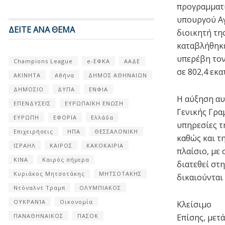
προγραμματ
υπουργού Αγ
ΔΕΙΤΕ ΑΝΑ ΘΕΜΑ
διοικητή τη
καταβλήθηκε
υπερέβη τον
Champions League
e-ΕΦΚΑ
ΑΑΔΕ
σε 802,4 εκα
ΑΚΙΝΗΤΑ
Αθήνα
ΔΗΜΟΣ ΑΘΗΝΑΙΩΝ
ΔΗΜΟΣΙΟ
ΔΥΠΑ
ΕΝΦΙΑ
Η αύξηση αυ
ΕΠΕΝΔΥΣΕΙΣ
ΕΥΡΩΠΑΪΚΗ ΕΝΩΣΗ
Γενικής Γρα
ΕΥΡΩΠΗ
ΕΦΟΡΙΑ
Ελλάδα
υπηρεσίες τ
Επιχειρήσεις
ΗΠΑ
ΘΕΣΣΑΛΟΝΙΚΗ
καθώς και τ
ΙΣΡΑΗΛ
ΚΑΙΡΟΣ
ΚΑΚΟΚΑΙΡΙΑ
πλαίσιο, με
ΚΙΝΑ
Καιρός σήμερα
διατεθεί στ
Κυριάκος Μητσοτάκης
ΜΗΤΣΟΤΑΚΗΣ
δικαιούνται 
Ντόναλντ Τραμπ
ΟΛΥΜΠΙΑΚΟΣ
ΟΥΚΡΑΝΊΑ
Οικονομία
Κλείσιμο
Επίσης, μετ
ΠΑΝΑΘΗΝΑΙΚΟΣ
ΠΑΣΟΚ