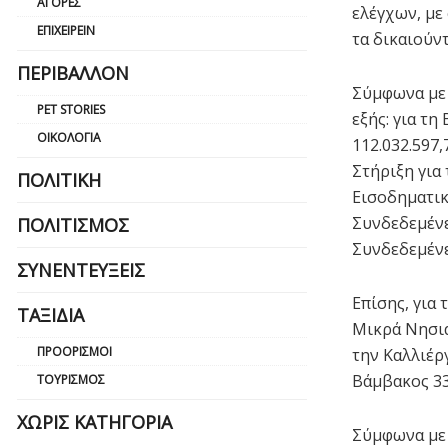
ΑΓΟΡΈΣ
ελέγχων, με
ΕΠΙΧΕΙΡΕΊΝ
τα δικαιούντ
ΠΕΡΙΒΆΛΛΟΝ
Σύμφωνα με 
PET STORIES
εξής: για τ
ΟΙΚΟΛΟΓΊΑ
112.032.597
Στήριξη για
ΠΟΛΙΤΙΚΉ
Εισοδηματικ
Συνδεδεμένε
ΠΟΛΙΤΙΣΜΌΣ
Συνδεδεμένε
ΣΥΝΕΝΤΕΎΞΕΙΣ
Επίσης, για
ΤΑΞΊΔΙΑ
Μικρά Νησιά
ΠΡΟΟΡΙΣΜΟΊ
την Καλλιέρ
Βάμβακος 33
ΤΟΥΡΙΣΜΌΣ
ΧΩΡΊΣ ΚΑΤΗΓΟΡΊΑ
Σύμφωνα με 