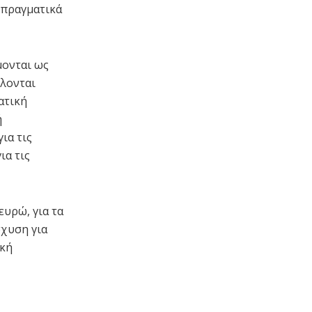
 πραγματικά
μονται ως
λλονται
ατική
ή
ια τις
ια τις
ευρώ, για τα
σχυση για
ική