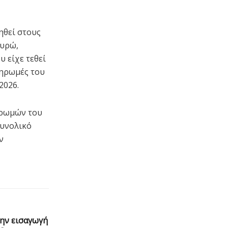
ηθεί στους
ευρώ,
 είχε τεθεί
ληρωμές του
2026.
ηρωμών του
συνολικό
ν
την εισαγωγή