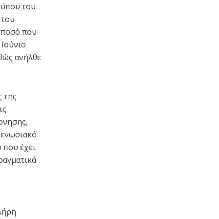
Τύπου του
 του
ό ποσό που
 Ιούνιο
αθώς ανήλθε
ς της
ις
ρνησης,
 ενωσιακό
 που έχει
ραγματικά
λήρη