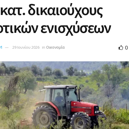
εκατ. δικαιούχους
οτικών ενισχύσεων
0
01
29 Ιουνίου 2026
in
Οικονομία