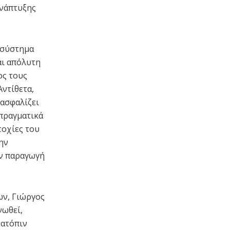
Ανάπτυξης
 σύστημα
αι απόλυτη
ος τους
Αντίθετα,
ιασφαλίζει
 πραγματικά
τοχίες του
ην
ην παραγωγή
ων, Γιώργος
νωθεί,
κατόπιν