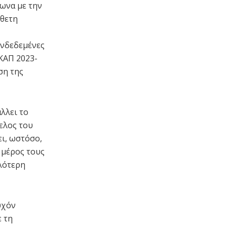
ωνα με την
σθετη
υνδεδεμένες
ΚΑΠ 2023-
ση της
λλει το
ελος του
ει, ωστόσο,
 μέρος τους
λότερη
υχόν
 τη