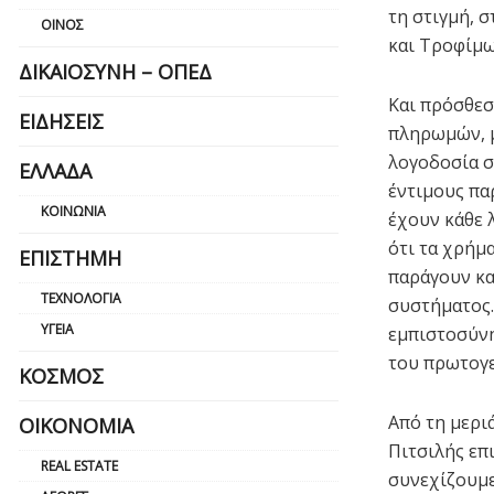
τη στιγμή, 
ΟΊΝΟΣ
και Τροφίμω
ΔΙΚΑΙΟΣΎΝΗ – ΟΠΕΔ
Και πρόσθεσ
ΕΙΔΉΣΕΙΣ
πληρωμών, μ
λογοδοσία σ
ΕΛΛΆΔΑ
έντιμους πα
ΚΟΙΝΩΝΊΑ
έχουν κάθε λ
ότι τα χρήμ
ΕΠΙΣΤΉΜΗ
παράγουν κα
ΤΕΧΝΟΛΟΓΊΑ
συστήματος.
ΥΓΕΊΑ
εμπιστοσύνη
του πρωτογε
ΚΌΣΜΟΣ
Από τη μερι
ΟΙΚΟΝΟΜΊΑ
Πιτσιλής επ
REAL ESTATE
συνεχίζουμε