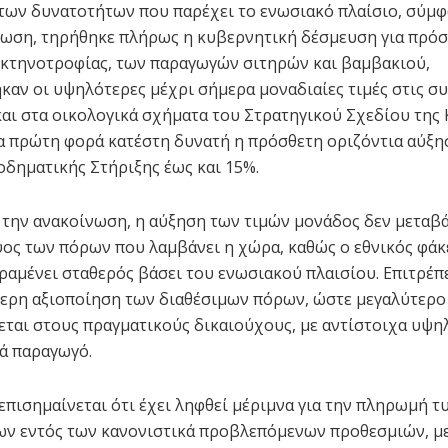
των δυνατοτήτων που παρέχει το ενωσιακό πλαίσιο, σύμφ
νωση, τηρήθηκε πλήρως η κυβερνητική δέσμευση για πρό
 κτηνοτροφίας, των παραγωγών σιτηρών και βαμβακιού,
αν οι υψηλότερες μέχρι σήμερα μοναδιαίες τιμές στις σ
και στα οικολογικά σχήματα του Στρατηγικού Σχεδίου της 
ια πρώτη φορά κατέστη δυνατή η πρόσθετη οριζόντια αύξη
οδηματικής Στήριξης έως και 15%.
την ανακοίνωση, η αύξηση των τιμών μονάδος δεν μεταβά
ος των πόρων που λαμβάνει η χώρα, καθώς ο εθνικός φάκ
ραμένει σταθερός βάσει του ενωσιακού πλαισίου. Επιτρέπ
ερη αξιοποίηση των διαθέσιμων πόρων, ώστε μεγαλύτερο
εται στους πραγματικούς δικαιούχους, με αντίστοιχα υψη
ά παραγωγό.
επισημαίνεται ότι έχει ληφθεί μέριμνα για την πληρωμή τ
ν εντός των κανονιστικά προβλεπόμενων προθεσμιών, με