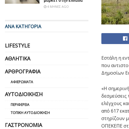
μάρκετ στην Ελλάδα
4 ΜΉΝΕΣ AGO
ΑΝΑ ΚΑΤΗΓΟΡΙΑ
LIFESTYLE
Εστάλη η εντ
ΑΘΛΗΤΙΚΆ
που αντιστο
ΑΡΘΡΟΓΡΑΦΊΑ
Δημοσίων Εσ
ΑΦΙΕΡΏΜΑΤΑ
«Η σημερινή
ΑΥΤΟΔΙΟΊΚΗΣΗ
δεσμεύσεις 
ελέγχους κα
ΠΕΡΙΦΈΡΕΙΑ
από 617 εκα
ΤΟΠΙΚΉ ΑΥΤΟΔΙΟΊΚΗΣΗ
στηρίζουν μ
ΓΑΣΤΡΟΝΟΜΊΑ
ΟΠΕΚΕΠΕ στη