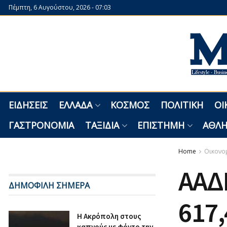
Πέμπτη, 6 Αυγούστου, 2026 - 07:03
ΕΙΔΉΣΕΙΣ
ΕΛΛΆΔΑ
ΚΌΣΜΟΣ
ΠΟΛΙΤΙΚΉ
ΟΙ
ΓΑΣΤΡΟΝΟΜΊΑ
ΤΑΞΊΔΙΑ
ΕΠΙΣΤΉΜΗ
ΑΘΛΗ
Home
Οικονο
ΑΑΔΕ
ΔΗΜΟΦΙΛΗ ΣΗΜΕΡΑ
617,
Η Ακρόπολη στους
καπνούς με φόντο την