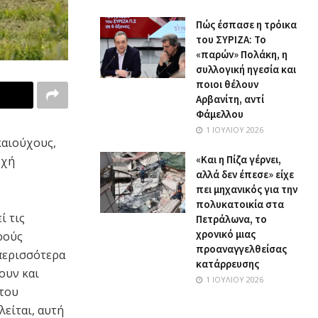
Πώς έσπασε η τρόικα
του ΣΥΡΙΖΑ: Το
«παρών» Πολάκη, η
συλλογική ηγεσία και
ποιοι θέλουν
Αρβανίτη, αντί
Φάμελλου
1 ΙΟΥΛΊΟΥ 2026
καιούχους,
«Και η Πίζα γέρνει,
ρχή
αλλά δεν έπεσε» είχε
πει μηχανικός για την
πολυκατοικία στα
ί τις
Πετράλωνα, το
χρονικό μιας
ρούς
προαναγγελθείσας
περισσότερα
κατάρρευσης
ουν και
1 ΙΟΥΛΊΟΥ 2026
 του
είται, αυτή