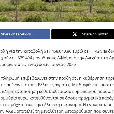
Share on Facebook
Share on Twitter
ολή για την καταβολή 617.468.049,80 ευρώ σε 1.142.948 δι
ιχούν σε 529.494 μοναδικούς ΑΦΜ, από την Ανεξάρτητη Α
όδων, για τις ενισχύσεις Ιουνίου 2026.
 πληρωμή επιβεβαιώνει στην πράξη ότι η κυβέρνηση τηρε
της απέναντι στους Έλληνες αγρότες. Με διαφάνεια, αυστη
ι πλήρη αξιοποίηση κάθε διαθέσιμου ευρωπαϊκού πόρου, 
τομμύρια ευρώ κατευθύνονται σε όσους πραγματικά παράγ
ε τον μόχθο τους την ελληνική οικονομία. Η ενσωμάτωση
ν ΑΑΔΕ αποτελεί τη μεγαλύτερη μεταρρύθμιση που συντελ