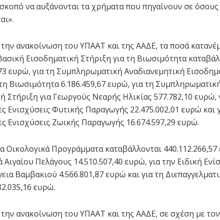
 σκοπό να αυξάνονται τα χρήματα που πηγαίνουν σε όσους
αι».
την ανακοίνωση του ΥΠΑΑΤ και της ΑΑΔΕ, τα ποσά κατανέ
η Βασική Εισοδηματική Στήριξη για τη Βιωσιμότητα καταβά
,73 ευρώ, για τη Συμπληρωματική Αναδιανεμητική Εισοδημ
 τη Βιωσιμότητα 6.186.459,67 ευρώ, για τη Συμπληρωματικ
ή Στήριξη για Γεωργούς Νεαρής Ηλικίας 577.782,10 ευρώ, γ
ς Ενισχύσεις Φυτικής Παραγωγής 22.475.002,01 ευρώ και γ
ς Ενισχύσεις Ζωικής Παραγωγής 16.674.597,29 ευρώ.
 τα Οικολογικά Προγράμματα καταβάλλονται 440.112.266,57 
 Αιγαίου Πελάγους 14.510.507,40 ευρώ, για την Ειδική Ενί
γεια Βαμβακιού 4.566.801,87 ευρώ και για τη Διεπαγγελματ
2.035,16 ευρώ.
την ανακοίνωση του ΥΠΑΑΤ και της ΑΑΔΕ, σε σχέση με τον