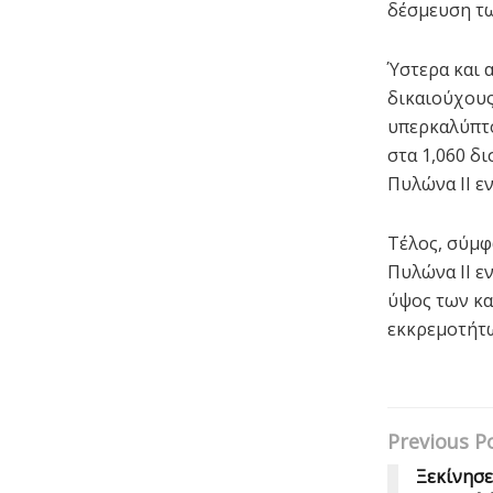
δέσμευση τ
Ύστερα και 
δικαιούχους
υπερκαλύπτο
στα 1,060 δ
Πυλώνα ΙΙ ε
Τέλος, σύμφ
Πυλώνα ΙΙ ε
ύψος των κα
εκκρεμοτήτω
Previous P
Ξεκίνησε