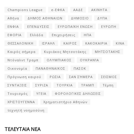
Champions League
e-ΕΦΚΑ
ΑΑΔΕ
ΑΚΙΝΗΤΑ
Αθήνα
ΔΗΜΟΣ ΑΘΗΝΑΙΩΝ
ΔΗΜΟΣΙΟ
ΔΥΠΑ
ΕΝΦΙΑ
ΕΠΕΝΔΥΣΕΙΣ
ΕΥΡΩΠΑΪΚΗ ΕΝΩΣΗ
ΕΥΡΩΠΗ
ΕΦΟΡΙΑ
Ελλάδα
Επιχειρήσεις
ΗΠΑ
ΘΕΣΣΑΛΟΝΙΚΗ
ΙΣΡΑΗΛ
ΚΑΙΡΟΣ
ΚΑΚΟΚΑΙΡΙΑ
ΚΙΝΑ
Καιρός σήμερα
Κυριάκος Μητσοτάκης
ΜΗΤΣΟΤΑΚΗΣ
Ντόναλντ Τραμπ
ΟΛΥΜΠΙΑΚΟΣ
ΟΥΚΡΑΝΊΑ
Οικονομία
ΠΑΝΑΘΗΝΑΙΚΟΣ
ΠΑΣΟΚ
Πρόγνωση καιρού
ΡΩΣΙΑ
ΣΑΝ ΣΉΜΕΡΑ
ΣΕΙΣΜΟΣ
ΣΥΝΤΑΞΕΙΣ
ΣΥΡΙΖΑ
ΤΟΥΡΚΙΑ
ΤΡΑΜΠ
Τέμπη
Τουρισμός
ΥΓΕΙΑ
ΦΟΡΟΛΟΓΙΚΕΣ ΔΗΛΩΣΕΙΣ
ΧΡΙΣΤΟΥΓΕΝΝΑ
Χρηματιστήριο Αθηνών
τεχνητή νοημοσύνη
ΤΕΛΕΥΤΑΙΑ ΝΕΑ