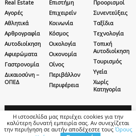
Real Estate
Επιστήμη
Προορισμοί
Αγορές
Επιχειρείν
Συνεντεύξεις
Αθλητικά
Κοινωνία
Ταξίδια
Αρθρογραφία
Κόσμος
Τεχνολογία
Αυτοδιοίκηση
Οικολογία
Τοπική
Αυτοδιοίκηση
Αφιερώματα
Οικονομία
Τουρισμός
Γαστρονομία
Οίνος
Υγεία
Δικαιοσύνη –
Περιβάλλον
ΟΠΕΔ
Χωρίς
Περιφέρεια
Κατηγορία
Η ιστοσελίδα μας περιέχει cookies για την
Η εταιρεία
Όροι Χρήσης
Επικοινωνία
καλύτερη δυνατή εμπειρία σας. Αν συνεχίζεται
την περιήγηση σε αυτήν αποδέχεστε τους
Όρους
Money&Life
©