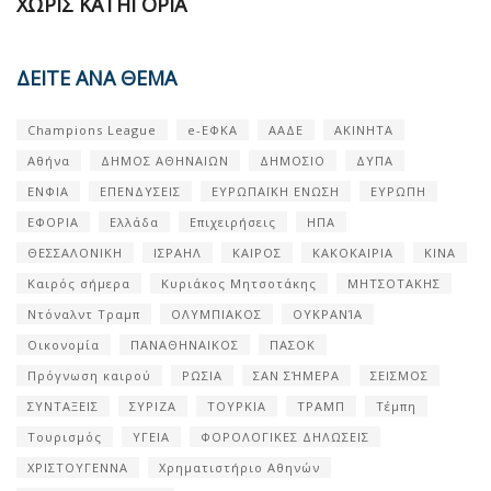
ΧΩΡΊΣ ΚΑΤΗΓΟΡΊΑ
ΔΕΙΤΕ ΑΝΑ ΘΕΜΑ
Champions League
e-ΕΦΚΑ
ΑΑΔΕ
ΑΚΙΝΗΤΑ
Αθήνα
ΔΗΜΟΣ ΑΘΗΝΑΙΩΝ
ΔΗΜΟΣΙΟ
ΔΥΠΑ
ΕΝΦΙΑ
ΕΠΕΝΔΥΣΕΙΣ
ΕΥΡΩΠΑΪΚΗ ΕΝΩΣΗ
ΕΥΡΩΠΗ
ΕΦΟΡΙΑ
Ελλάδα
Επιχειρήσεις
ΗΠΑ
ΘΕΣΣΑΛΟΝΙΚΗ
ΙΣΡΑΗΛ
ΚΑΙΡΟΣ
ΚΑΚΟΚΑΙΡΙΑ
ΚΙΝΑ
Καιρός σήμερα
Κυριάκος Μητσοτάκης
ΜΗΤΣΟΤΑΚΗΣ
Ντόναλντ Τραμπ
ΟΛΥΜΠΙΑΚΟΣ
ΟΥΚΡΑΝΊΑ
Οικονομία
ΠΑΝΑΘΗΝΑΙΚΟΣ
ΠΑΣΟΚ
Πρόγνωση καιρού
ΡΩΣΙΑ
ΣΑΝ ΣΉΜΕΡΑ
ΣΕΙΣΜΟΣ
ΣΥΝΤΑΞΕΙΣ
ΣΥΡΙΖΑ
ΤΟΥΡΚΙΑ
ΤΡΑΜΠ
Τέμπη
Τουρισμός
ΥΓΕΙΑ
ΦΟΡΟΛΟΓΙΚΕΣ ΔΗΛΩΣΕΙΣ
ΧΡΙΣΤΟΥΓΕΝΝΑ
Χρηματιστήριο Αθηνών