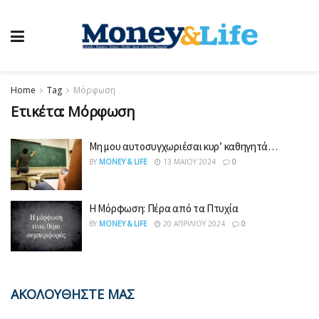
Home
Tag
Μόρφωση
Ετικέτα:
Μόρφωση
Μη μου αυτοσυγχωριέσαι κυρ’ καθηγητά…
BY
MONEY & LIFE
13 ΜΑΪ́ΟΥ 2024
0
Η Μόρφωση: Πέρα από τα Πτυχία
BY
MONEY & LIFE
20 ΑΠΡΙΛΊΟΥ 2024
0
ΑΚΟΛΟΥΘΗΣΤΕ ΜΑΣ