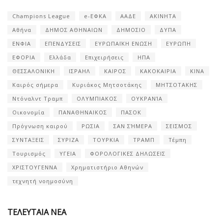
Champions League
e-ΕΦΚΑ
ΑΑΔΕ
ΑΚΙΝΗΤΑ
Αθήνα
ΔΗΜΟΣ ΑΘΗΝΑΙΩΝ
ΔΗΜΟΣΙΟ
ΔΥΠΑ
ΕΝΦΙΑ
ΕΠΕΝΔΥΣΕΙΣ
ΕΥΡΩΠΑΪΚΗ ΕΝΩΣΗ
ΕΥΡΩΠΗ
ΕΦΟΡΙΑ
Ελλάδα
Επιχειρήσεις
ΗΠΑ
ΘΕΣΣΑΛΟΝΙΚΗ
ΙΣΡΑΗΛ
ΚΑΙΡΟΣ
ΚΑΚΟΚΑΙΡΙΑ
ΚΙΝΑ
Καιρός σήμερα
Κυριάκος Μητσοτάκης
ΜΗΤΣΟΤΑΚΗΣ
Ντόναλντ Τραμπ
ΟΛΥΜΠΙΑΚΟΣ
ΟΥΚΡΑΝΊΑ
Οικονομία
ΠΑΝΑΘΗΝΑΙΚΟΣ
ΠΑΣΟΚ
Πρόγνωση καιρού
ΡΩΣΙΑ
ΣΑΝ ΣΉΜΕΡΑ
ΣΕΙΣΜΟΣ
ΣΥΝΤΑΞΕΙΣ
ΣΥΡΙΖΑ
ΤΟΥΡΚΙΑ
ΤΡΑΜΠ
Τέμπη
Τουρισμός
ΥΓΕΙΑ
ΦΟΡΟΛΟΓΙΚΕΣ ΔΗΛΩΣΕΙΣ
ΧΡΙΣΤΟΥΓΕΝΝΑ
Χρηματιστήριο Αθηνών
τεχνητή νοημοσύνη
ΤΕΛΕΥΤΑΙΑ ΝΕΑ