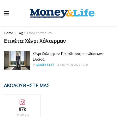
Home
Tag
Χένρι Χόλτερμαν
Ετικέτα:
Χένρι Χόλτερμαν
Χένρι Χόλτερμαν: Παράδεισος επενδύσεων η
Ελλάδα
BY
MONEY & LIFE
8 ΙΟΥΝΊΟΥ 2025
0
ΑΚΟΛΟΥΘΗΣΤΕ ΜΑΣ
87k
Followers