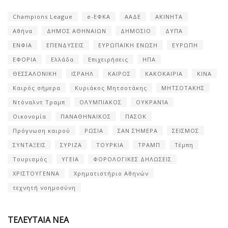
Champions League
e-ΕΦΚΑ
ΑΑΔΕ
ΑΚΙΝΗΤΑ
Αθήνα
ΔΗΜΟΣ ΑΘΗΝΑΙΩΝ
ΔΗΜΟΣΙΟ
ΔΥΠΑ
ΕΝΦΙΑ
ΕΠΕΝΔΥΣΕΙΣ
ΕΥΡΩΠΑΪΚΗ ΕΝΩΣΗ
ΕΥΡΩΠΗ
ΕΦΟΡΙΑ
Ελλάδα
Επιχειρήσεις
ΗΠΑ
ΘΕΣΣΑΛΟΝΙΚΗ
ΙΣΡΑΗΛ
ΚΑΙΡΟΣ
ΚΑΚΟΚΑΙΡΙΑ
ΚΙΝΑ
Καιρός σήμερα
Κυριάκος Μητσοτάκης
ΜΗΤΣΟΤΑΚΗΣ
Ντόναλντ Τραμπ
ΟΛΥΜΠΙΑΚΟΣ
ΟΥΚΡΑΝΊΑ
Οικονομία
ΠΑΝΑΘΗΝΑΙΚΟΣ
ΠΑΣΟΚ
Πρόγνωση καιρού
ΡΩΣΙΑ
ΣΑΝ ΣΉΜΕΡΑ
ΣΕΙΣΜΟΣ
ΣΥΝΤΑΞΕΙΣ
ΣΥΡΙΖΑ
ΤΟΥΡΚΙΑ
ΤΡΑΜΠ
Τέμπη
Τουρισμός
ΥΓΕΙΑ
ΦΟΡΟΛΟΓΙΚΕΣ ΔΗΛΩΣΕΙΣ
ΧΡΙΣΤΟΥΓΕΝΝΑ
Χρηματιστήριο Αθηνών
τεχνητή νοημοσύνη
ΤΕΛΕΥΤΑΙΑ ΝΕΑ