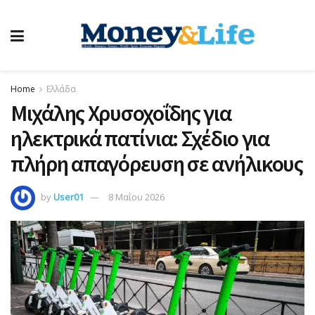
Home
Ελλάδα
Μιχάλης Χρυσοχοΐδης για
ηλεκτρικά πατίνια: Σχέδιο για
πλήρη απαγόρευση σε ανήλικους
by
User01
8 Μαΐου 2026